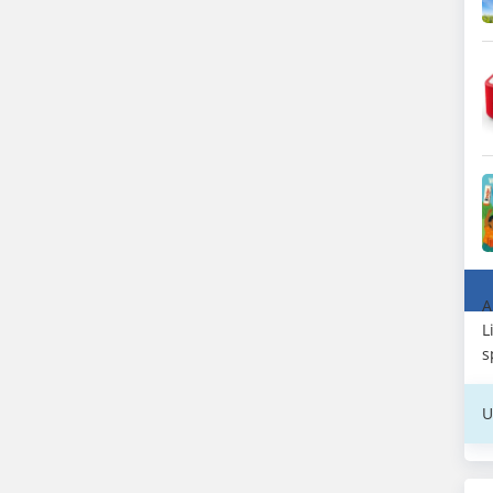
A
L
s
U