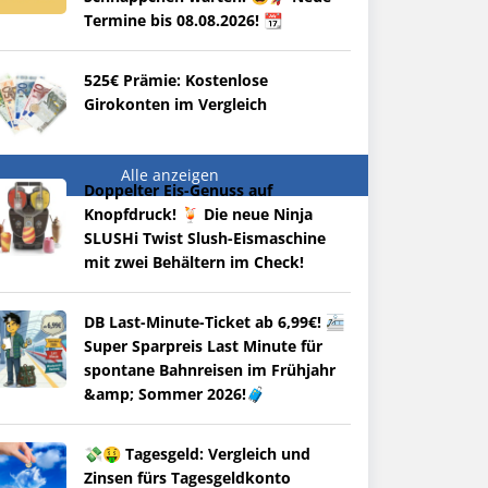
Termine bis 08.08.2026! 📆
525€ Prämie: Kostenlose
Girokonten im Vergleich
Alle anzeigen
Doppelter Eis-Genuss auf
Knopfdruck! 🍹 Die neue Ninja
SLUSHi Twist Slush-Eismaschine
mit zwei Behältern im Check!
DB Last-Minute-Ticket ab 6,99€! 🚈
Super Sparpreis Last Minute für
spontane Bahnreisen im Frühjahr
&amp; Sommer 2026!🧳
💸🤑 Tagesgeld: Vergleich und
Zinsen fürs Tagesgeldkonto