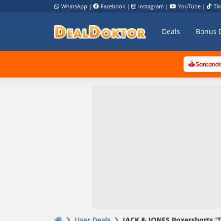
WhatsApp
|
Facebook
|
Instagram
|
YouTube
|
Ti
Deals
Bonus 
User Deals
JACK & JONES Boxershorts 'TI