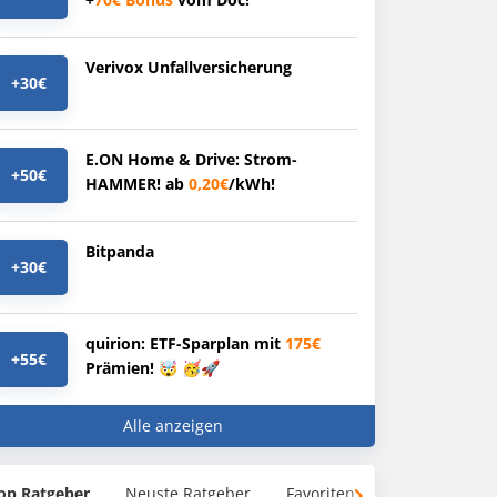
Verivox Unfallversicherung
+30€
E.ON Home & Drive: Strom-
+50€
HAMMER! ab
0,20€
/kWh!
Bitpanda
+30€
quirion: ETF-Sparplan mit
175€
+55€
Prämien! 🤯 🥳🚀
Alle anzeigen
op Ratgeber
Neuste Ratgeber
Favoriten