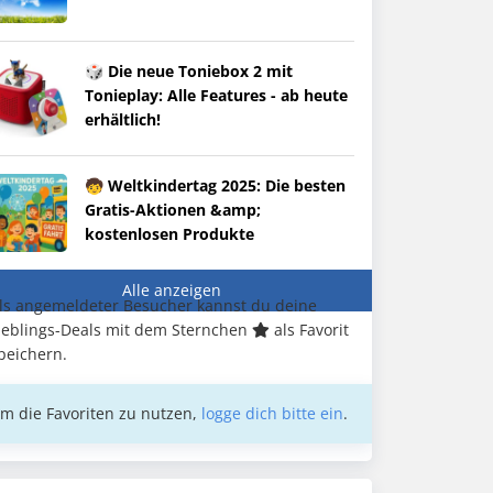
🎲 Die neue Toniebox 2 mit
Tonieplay: Alle Features - ab heute
erhältlich!
🧒 Weltkindertag 2025: Die besten
Gratis-Aktionen &amp;
kostenlosen Produkte
Alle anzeigen
ls angemeldeter Besucher kannst du deine
ieblings-Deals mit dem Sternchen
als Favorit
peichern.
m die Favoriten zu nutzen,
logge dich bitte ein
.