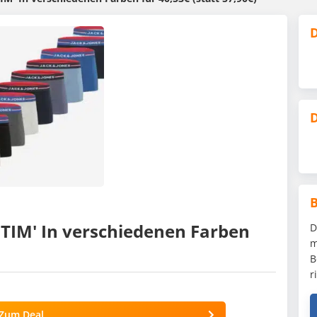
D
D
'TIM' In verschiedenen Farben
D
m
B
r
Zum Deal