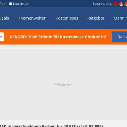
kTok
|
Newsletter
Bekannt aus:
Deals
Themenwelten
Kostenloses
Ratgeber
Mehr
REKORD: 300€ Prämie für kostenloses Girokonto!
Das w
M' In verschiedenen Farben für 40,53€ (statt 57,90€)