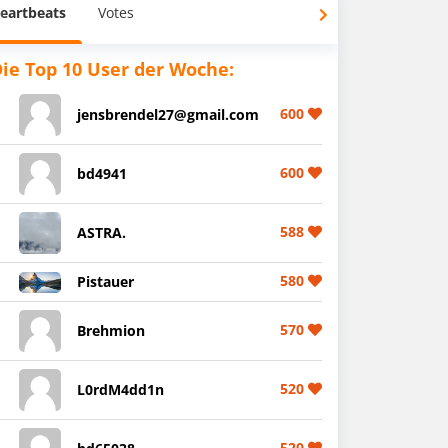
eartbeats
Votes
ie Top 10 User der Woche:
600
jensbrendel27@gmail.com
600
bd4941
588
ASTRA.
580
Pistauer
570
Brehmion
520
L0rdM4dd1n
520