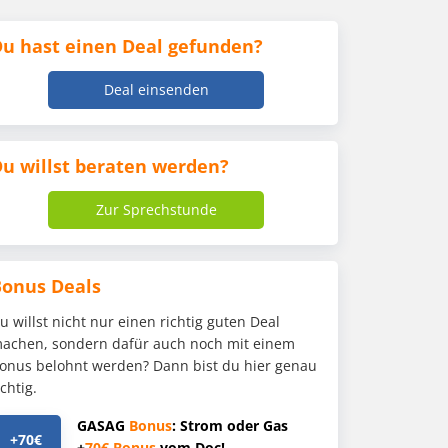
u hast einen Deal gefunden?
Deal einsenden
u willst beraten werden?
Zur Sprechstunde
Bonus Deals
u willst nicht nur einen richtig guten Deal
achen, sondern dafür auch noch mit einem
onus belohnt werden? Dann bist du hier genau
ichtig.
GASAG
Bonus
: Strom oder Gas
+70€
+
70€
Bonus
vom Doc!