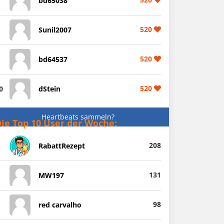
bd65038
520
Sunil2007
520
bd64537
520
0
dStein
Heartbeats sammeln?
ie Top 10 User der Woche:
208
RabattRezept
131
MW197
98
red carvalho