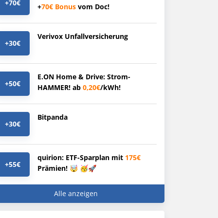
+70€
+
70€
Bonus
vom Doc!
Verivox Unfallversicherung
+30€
E.ON Home & Drive: Strom-
+50€
HAMMER! ab
0,20€
/kWh!
Bitpanda
+30€
quirion: ETF-Sparplan mit
175€
+55€
Prämien! 🤯 🥳🚀
Alle anzeigen