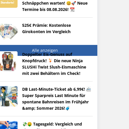
Schnäppchen warten! 😀🚀 Neue
Termine bis 08.08.2026! 📆
525€ Prämie: Kostenlose
Girokonten im Vergleich
Alle anzeigen
Doppelter Eis-Genuss auf
Knopfdruck! 🍹 Die neue Ninja
SLUSHi Twist Slush-Eismaschine
mit zwei Behältern im Check!
DB Last-Minute-Ticket ab 6,99€! 🚈
Super Sparpreis Last Minute für
spontane Bahnreisen im Frühjahr
&amp; Sommer 2026!🧳
💸🤑 Tagesgeld: Vergleich und