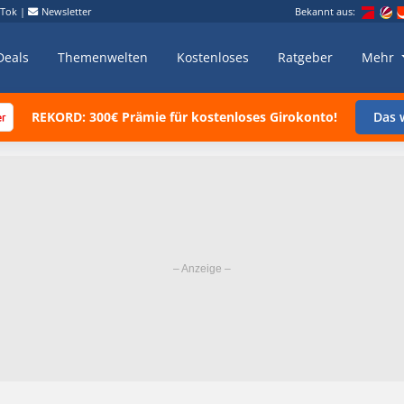
kTok
|
Newsletter
Bekannt aus:
Deals
Themenwelten
Kostenloses
Ratgeber
Mehr
REKORD: 300€ Prämie für kostenloses Girokonto!
Das w