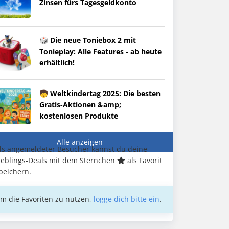
Zinsen fürs Tagesgeldkonto
🎲 Die neue Toniebox 2 mit
Tonieplay: Alle Features - ab heute
erhältlich!
🧒 Weltkindertag 2025: Die besten
Gratis-Aktionen &amp;
kostenlosen Produkte
Alle anzeigen
ls angemeldeter Besucher kannst du deine
ieblings-Deals mit dem Sternchen
als Favorit
peichern.
m die Favoriten zu nutzen,
logge dich bitte ein
.