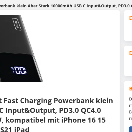
ber Stark 10000mAh USB C Input&Output, PD3.0 QC4.0 Externe Handyakkus 22.5W, kom
D
D
 Fast Charging Powerbank klein
D
m
C Input&Output, PD3.0 QC4.0
B
 kompatibel mit iPhone 16 15
r
S21 iPad