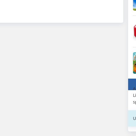
A
L
s
U