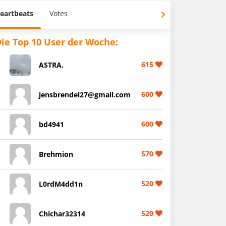
eartbeats
Votes
ie Top 10 User der Woche:
615
ASTRA.
600
jensbrendel27@gmail.com
600
bd4941
570
Brehmion
520
L0rdM4dd1n
520
Chichar32314