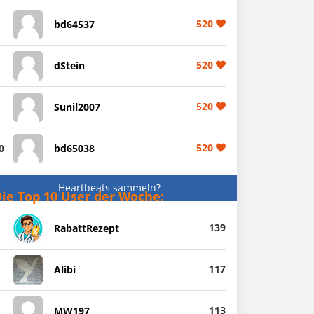
520
bd64537
520
dStein
520
Sunil2007
520
0
bd65038
Heartbeats sammeln?
ie Top 10 User der Woche:
139
RabattRezept
117
Alibi
113
MW197