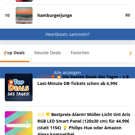
80
10
hamburgerjunge
Heartbeats sammeln?
Top Deals
Neuste Deals
Favoriten
Alle anzeigen
17072
💥 Die besten Deals des Tages – z.B.
Last-Minute DB-Tickets schon ab 6,99€
426
Bestpreis-Alarm! Müller-Licht tint Aris
RGB LED Smart Panel (120x30 cm) für 44,99€
(statt 115€) 💡 Philips Hue oder Amazon
Alexa kompatibel