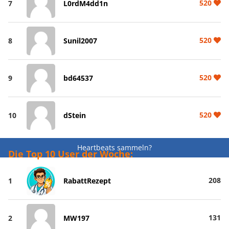
520
7
L0rdM4dd1n
520
8
Sunil2007
520
9
bd64537
520
10
dStein
Heartbeats sammeln?
Die Top 10 User der Woche:
208
1
RabattRezept
131
2
MW197