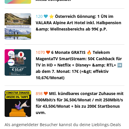
120
⭐ Österreich Gönnung: 1 ÜN im
VALARA Alpine Art Hotel inkl. Halbpension
&amp; Wellnessbereichs ab 99€ p.P.
1070
6 Monate GRATIS 🔥 Telekom
MagentaTV SmartStream: 50€ Cashback für
TV in HD + Netflix + Disney+ &amp; RTL+ ➡️
ab dem 7. Monat: 17€ (=&gt; effektiv
10,67€/Monat)
898
Mtl. kündbares congstar Zuhause mit
100Mbit/s für 36,50€/Monat / mit 250Mbit/s
für 43,50€/Monat + bis zu 200€ Startbonus
uvm.
Als angemeldeter Besucher kannst du deine Lieblings-Deals