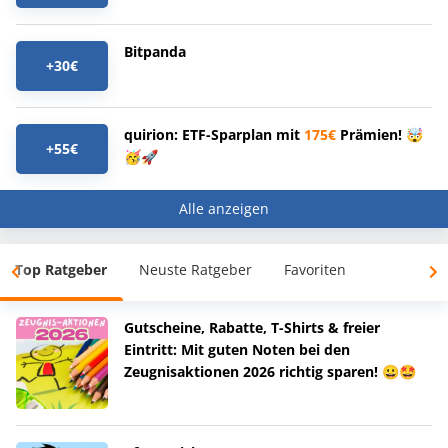
Bitpanda
+30€
quirion: ETF-Sparplan mit
175€
Prämien! 🤯
+55€
🥳🚀
Alle anzeigen
Top Ratgeber
Neuste Ratgeber
Favoriten
Gutscheine, Rabatte, T-Shirts & freier
Eintritt: Mit guten Noten bei den
Zeugnisaktionen 2026 richtig sparen! 😀🤩