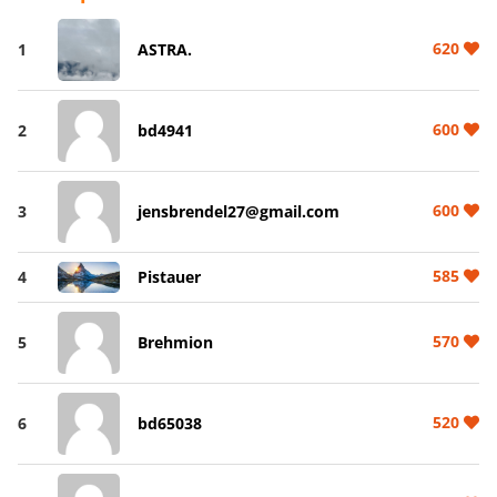
620
1
ASTRA.
600
2
bd4941
600
3
jensbrendel27@gmail.com
585
4
Pistauer
570
5
Brehmion
520
6
bd65038