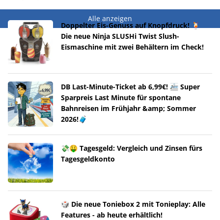
Alle anzeigen
Doppelter Eis-Genuss auf Knopfdruck! 🍹
Die neue Ninja SLUSHi Twist Slush-
Eismaschine mit zwei Behältern im Check!
DB Last-Minute-Ticket ab 6,99€! 🚈 Super
Sparpreis Last Minute für spontane
Bahnreisen im Frühjahr &amp; Sommer
2026!🧳
💸🤑 Tagesgeld: Vergleich und Zinsen fürs
Tagesgeldkonto
🎲 Die neue Toniebox 2 mit Tonieplay: Alle
Features - ab heute erhältlich!