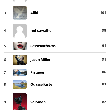
101
3
Alibi
98
4
red carvalho
91
5
Sassenach8785
91
6
Jason Miller
86
7
Pistauer
83
8
Quasselkiste
82
9
Solomon