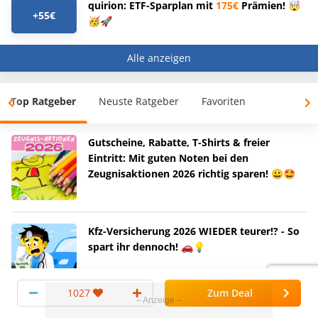
quirion: ETF-Sparplan mit
175€
Prämien! 🤯
+55€
🥳🚀
Alle anzeigen
Top Ratgeber
Neuste Ratgeber
Favoriten
Gutscheine, Rabatte, T-Shirts & freier
Eintritt: Mit guten Noten bei den
Zeugnisaktionen 2026 richtig sparen! 😀🤩
Kfz-Versicherung 2026 WIEDER teurer!? - So
spart ihr dennoch! 🚗💡
1027
Zum Deal