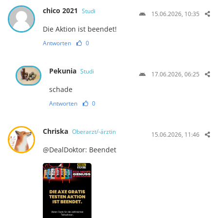
chico 2021
Studi
15.06.2026, 10:35
Die Aktion ist beendet!
Antworten
0
Pekunia
Studi
17.06.2026, 06:25
schade
Antworten
0
Chriska
Oberarzt/-ärztin
15.06.2026, 11:46
@DealDoktor: Beendet