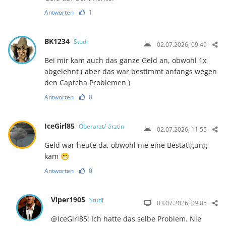
Antworten
1
BK1234
Studi
02.07.2026, 09:49
Bei mir kam auch das ganze Geld an, obwohl 1x
abgelehnt ( aber das war bestimmt anfangs wegen
den Captcha Problemen )
Antworten
0
IceGirl85
Oberarzt/-ärztin
02.07.2026, 11:55
Geld war heute da, obwohl nie eine Bestätigung
kam 😁
Antworten
0
Viper1905
Studi
03.07.2026, 09:05
@IceGirl85: Ich hatte das selbe Problem. Nie