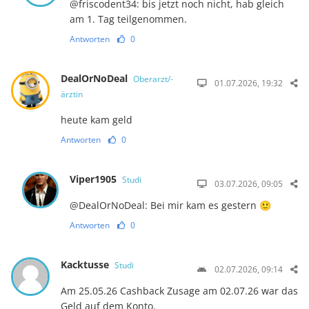
@friscodent34: bis jetzt noch nicht, hab gleich
am 1. Tag teilgenommen.
Antworten
0
DealOrNoDeal
Oberarzt/-
01.07.2026, 19:32
ärztin
heute kam geld
Antworten
0
Viper1905
Studi
03.07.2026, 09:05
@DealOrNoDeal: Bei mir kam es gestern 🙂
Antworten
0
Kacktusse
Studi
02.07.2026, 09:14
Am 25.05.26 Cashback Zusage am 02.07.26 war das
Geld auf dem Konto.