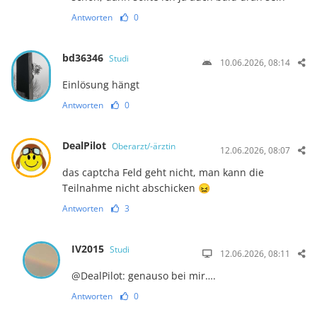
Antworten
0
bd36346
Studi
10.06.2026, 08:14
Einlösung hängt
Antworten
0
DealPilot
Oberarzt/-ärztin
12.06.2026, 08:07
das captcha Feld geht nicht, man kann die
Teilnahme nicht abschicken 😖
Antworten
3
IV2015
Studi
12.06.2026, 08:11
@DealPilot: genauso bei mir….
Antworten
0