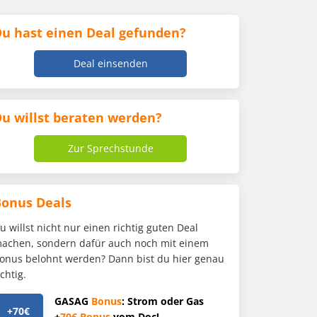
u hast einen Deal gefunden?
Deal einsenden
u willst beraten werden?
Zur Sprechstunde
Bonus Deals
u willst nicht nur einen richtig guten Deal
achen, sondern dafür auch noch mit einem
onus belohnt werden? Dann bist du hier genau
ichtig.
GASAG
Bonus
: Strom oder Gas
+70€
+
70€
Bonus
vom Doc!