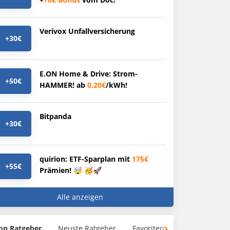
Verivox Unfallversicherung
+30€
E.ON Home & Drive: Strom-
+50€
HAMMER! ab
0,20€
/kWh!
Bitpanda
+30€
quirion: ETF-Sparplan mit
175€
+55€
Prämien! 🤯 🥳🚀
Alle anzeigen
op Ratgeber
Neuste Ratgeber
Favoriten