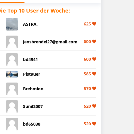
ie Top 10 User der Woche:
625
ASTRA.
600
jensbrendel27@gmail.com
600
bd4941
585
Pistauer
570
Brehmion
520
Sunil2007
520
bd65038