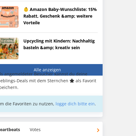
👶 Amazon Baby-Wunschliste: 15%
Rabatt, Geschenk &amp; weitere
Vorteile
Upcycling mit Kindern: Nachhaltig
basteln &amp; kreativ sein
Alle anzeigen
ls angemeldeter Besucher kannst du deine
ieblings-Deals mit dem Sternchen
als Favorit
peichern.
m die Favoriten zu nutzen,
logge dich bitte ein
.
eartbeats
Votes