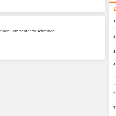
D
1
einen Kommentar zu schreiben.
2
3
4
5
6
7