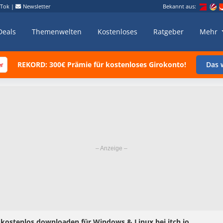
kTok
|
Newsletter
Bekannt aus:
Deals
Themenwelten
Kostenloses
Ratgeber
Mehr
REKORD: 300€ Prämie für kostenloses Girokonto!
Das w
“ kostenlos downloaden für Windows & Linux bei itch.io