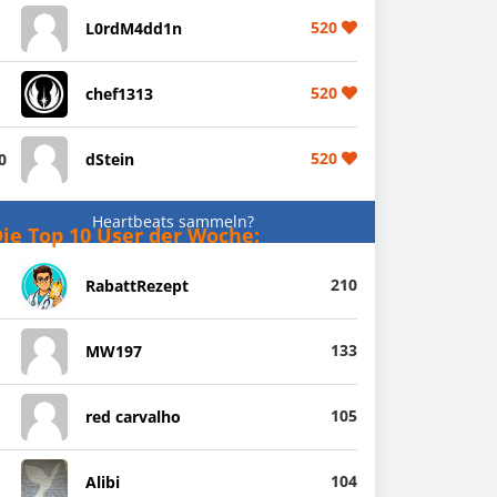
520
L0rdM4dd1n
520
chef1313
520
0
dStein
Heartbeats sammeln?
ie Top 10 User der Woche:
210
RabattRezept
133
MW197
105
red carvalho
104
Alibi