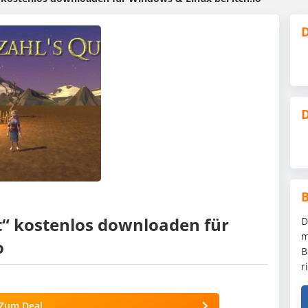
D
D
t“ kostenlos downloaden für
D
m
o
B
r
Zum Deal