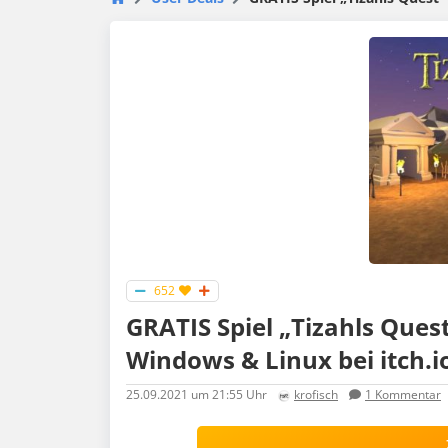
652
GRATIS Spiel „Tizahls Ques
Windows & Linux bei itch.i
25.09.2021
um 21:55 Uhr
krofisch
1
Kommentar