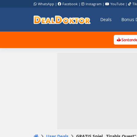
WhatsApp
|
Facebook
|
Instagram
|
YouTube
|
Ti
Deals
Bonus 
User Deals
GRATIS Spiel „Tizahls Quest