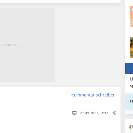
A
L
s
Kommentar schreiben
U
27.09.2021, 18:09
H