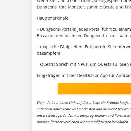
Wenn Sie Diablo oder Titan Quest gespielt haben
Dungeons, töte Monster, sammle Beute und fin
Hauptmerkmale:
– Dungeons-Portale: Jedes Portal führt zu ein
Boss, um den nächsten Dungeon freizuschalten
– magische Fähigkeiten: Entsperren Sie unterw
bekämpfen!
– Quests: Sprich mit NPCs, um Quests zu lösen
Eingetragen mit der DealDoktor App für Android
Wenn du über einen Link auf dieser Seite ein Produkt kaufst, 
entstehen dabei keinerlei Mehrkosten und dir bleibt frei wo 
unsere Beiträge. Zu den Partnerprogrammen und Partnersch
Amazon-Partner verdienen wir an qualifizierten Verkäufen.