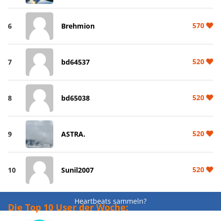
570
6
Brehmion
520
7
bd64537
520
8
bd65038
520
9
ASTRA.
520
10
Sunil2007
Heartbeats sammeln?
Die Top 10 User der Woche: