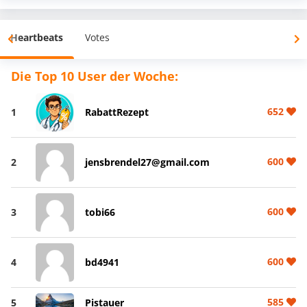
Heartbeats
Votes
Die Top 10 User der Woche:
652
1
RabattRezept
600
2
jensbrendel27@gmail.com
600
3
tobi66
600
4
bd4941
585
5
Pistauer