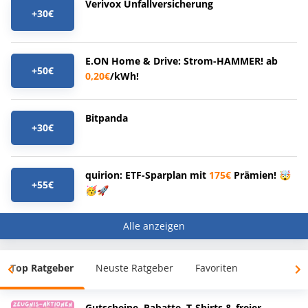
Verivox Unfallversicherung
+30€
E.ON Home & Drive: Strom-HAMMER! ab
+50€
0,20€
/kWh!
Bitpanda
+30€
quirion: ETF-Sparplan mit
175€
Prämien! 🤯
+55€
🥳🚀
Alle anzeigen
Top Ratgeber
Neuste Ratgeber
Favoriten
Gutscheine, Rabatte, T-Shirts & freier