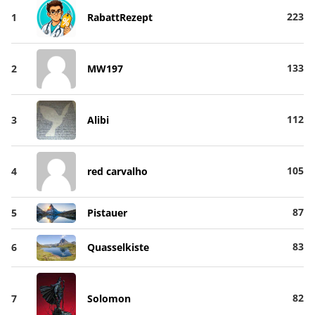
223
1
RabattRezept
133
2
MW197
112
3
Alibi
105
4
red carvalho
87
5
Pistauer
83
6
Quasselkiste
82
7
Solomon