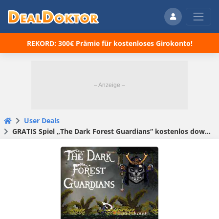
REKORD: 300€ Prämie für kostenloses Girokonto!
User Deals
GRATIS Spiel „The Dark Forest Guardians“ kostenlos downloaden bei itch.io