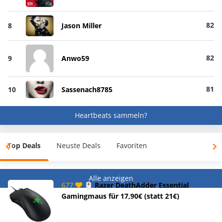
82
8
Jason Miller
82
9
Anwo59
81
10
Sassenach8785
Heartbeats sammeln?
Top Deals
Neuste Deals
Favoriten
Alle anzeigen
677
🖱️ Razer DeathAdder Essential
Gamingmaus für 17,90€ (statt 21€)