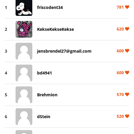
781
1
friscodent34
620
2
KekseKekseKekse
600
3
jensbrendel27@gmail.com
600
4
bd4941
570
5
Brehmion
520
6
dStein