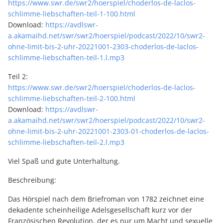
https://www.swr.de/swr2/hoerspiel/choderlos-de-laclos-
schlimme-liebschaften-teil-1-100.html
Download:
https://avdlswr-
a.akamaihd.net/swr/swr2/hoerspiel/podcast/2022/10/swr2-
ohne-limit-bis-2-uhr-20221001-2303-choderlos-de-laclos-
schlimme-liebschaften-teil-1.l.mp3
Teil 2:
https://www.swr.de/swr2/hoerspiel/choderlos-de-laclos-
schlimme-liebschaften-teil-2-100.html
Download:
https://avdlswr-
a.akamaihd.net/swr/swr2/hoerspiel/podcast/2022/10/swr2-
ohne-limit-bis-2-uhr-20221001-2303-01-choderlos-de-laclos-
schlimme-liebschaften-teil-2.l.mp3
Viel Spaß und gute Unterhaltung.
Beschreibung:
Das Hörspiel nach dem Briefroman von 1782 zeichnet eine
dekadente scheinheilige Adelsgesellschaft kurz vor der
Französischen Revolution, der es nur um Macht und sexuelle