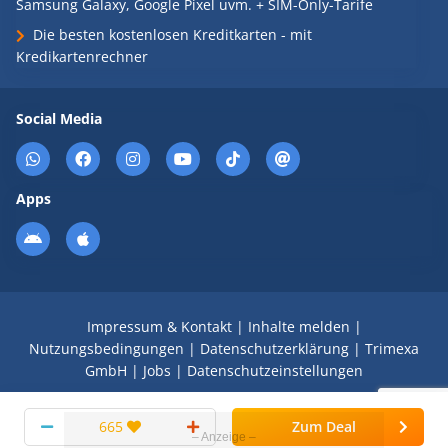
Samsung Galaxy, Google Pixel uvm. + SIM-Only-Tarife
Die besten kostenlosen Kreditkarten - mit
Kredikartenrechner
Social Media
Apps
Impressum & Kontakt
|
Inhalte melden
|
Nutzungsbedingungen
|
Datenschutzerklärung
|
Trimexa
GmbH
|
Jobs
|
Datenschutzeinstellungen
© 2008 - 2026 Schnäppchen Blog mit Doktortitel -
665
Zum Deal
DealDoktor.de