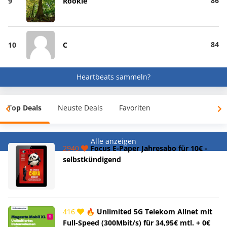
86
9
Rookie
84
10
C
Heartbeats sammeln?
Top Deals
Neuste Deals
Favoriten
Alle anzeigen
2940
Focus E-Paper Jahresabo für 10€ -
selbstkündigend
416
🔥 Unlimited 5G Telekom Allnet mit
Full-Speed (300Mbit/s) für 34,95€ mtl. + 0€