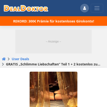
REKORD: 300€ Prämie für kostenloses Girokonto!
User Deals
GRATIS „Schlimme Liebschaften“ Teil 1 + 2 kostenlos zum anhören und downloaden