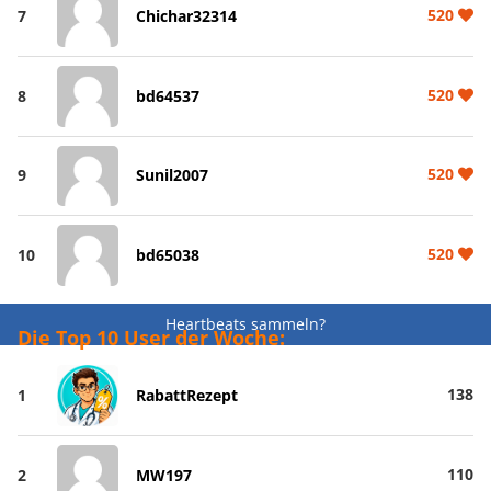
520
7
Chichar32314
520
8
bd64537
520
9
Sunil2007
520
10
bd65038
Heartbeats sammeln?
Die Top 10 User der Woche:
138
1
RabattRezept
110
2
MW197