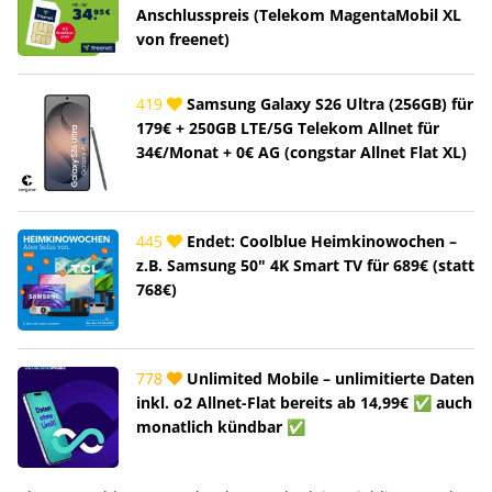
Anschlusspreis (Telekom MagentaMobil XL
von freenet)
419
Samsung Galaxy S26 Ultra (256GB) für
179€ + 250GB LTE/5G Telekom Allnet für
34€/Monat + 0€ AG (congstar Allnet Flat XL)
445
Endet: Coolblue Heimkinowochen –
z.B. Samsung 50" 4K Smart TV für 689€ (statt
768€)
778
Unlimited Mobile – unlimitierte Daten
inkl. o2 Allnet-Flat bereits ab 14,99€ ✅ auch
monatlich kündbar ✅