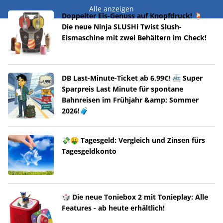
Alle anzeigen
Doppelter Eis-Genuss auf Knopfdruck! 🍹
Die neue Ninja SLUSHi Twist Slush-
Eismaschine mit zwei Behältern im Check!
DB Last-Minute-Ticket ab 6,99€! 🚈 Super
Sparpreis Last Minute für spontane
Bahnreisen im Frühjahr &amp; Sommer
2026!🧳
💸🤑 Tagesgeld: Vergleich und Zinsen fürs
Tagesgeldkonto
🎲 Die neue Toniebox 2 mit Tonieplay: Alle
Features - ab heute erhältlich!