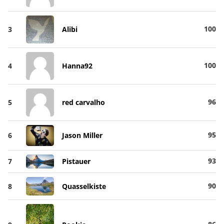
100
3
Alibi
100
4
Hanna92
96
5
red carvalho
95
6
Jason Miller
93
7
Pistauer
90
8
Quasselkiste