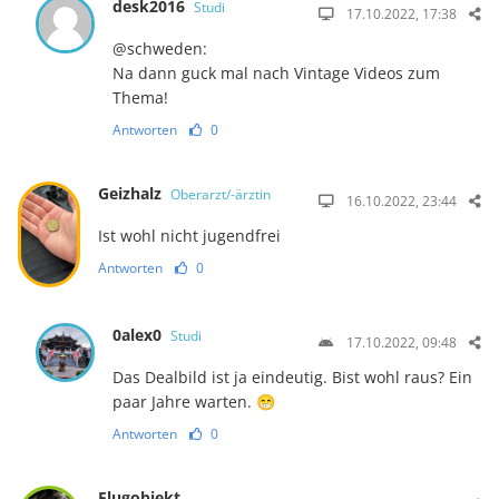
desk2016
Studi
17.10.2022, 17:38
@schweden:
Na dann guck mal nach Vintage Videos zum
Thema!
Antworten
0
Geizhalz
Oberarzt/-ärztin
16.10.2022, 23:44
Ist wohl nicht jugendfrei
Antworten
0
0alex0
Studi
17.10.2022, 09:48
Das Dealbild ist ja eindeutig. Bist wohl raus? Ein
paar Jahre warten. 😁
Antworten
0
Flugobjekt