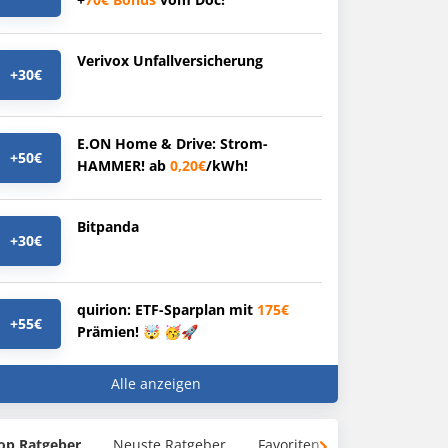
Verivox Unfallversicherung
+30€
E.ON Home & Drive: Strom-
+50€
HAMMER! ab
0,20€
/kWh!
Bitpanda
+30€
quirion: ETF-Sparplan mit
175€
+55€
Prämien! 🤯 🥳🚀
Alle anzeigen
op Ratgeber
Neuste Ratgeber
Favoriten