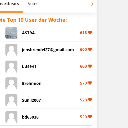
eartbeats
Votes
ie Top 10 User der Woche:
615
ASTRA.
600
jensbrendel27@gmail.com
600
bd4941
570
Brehmion
520
Sunil2007
520
bd65038