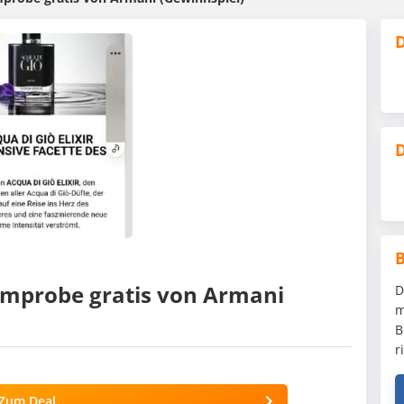
D
D
umprobe gratis von Armani
D
m
B
r
Zum Deal