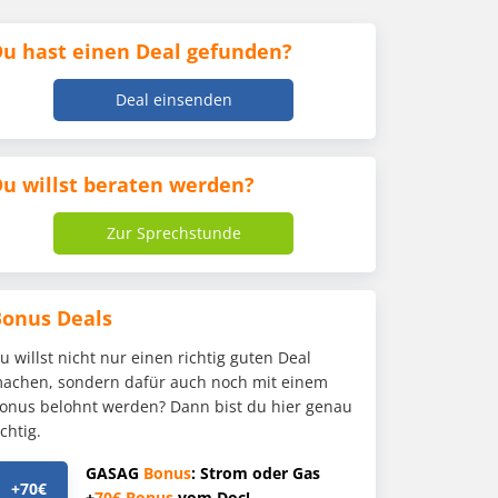
u hast einen Deal gefunden?
Deal einsenden
u willst beraten werden?
Zur Sprechstunde
Bonus Deals
u willst nicht nur einen richtig guten Deal
achen, sondern dafür auch noch mit einem
onus belohnt werden? Dann bist du hier genau
ichtig.
GASAG
Bonus
: Strom oder Gas
+70€
+
70€
Bonus
vom Doc!