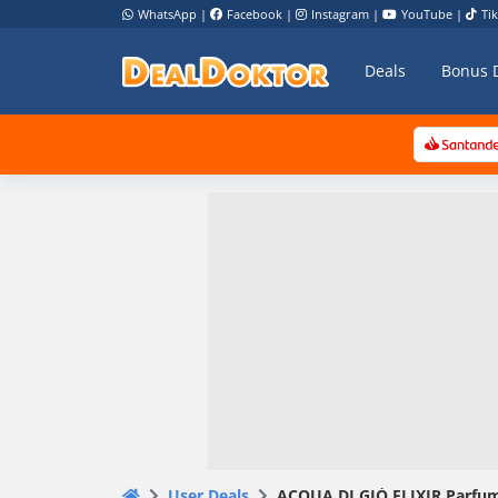
WhatsApp
|
Facebook
|
Instagram
|
YouTube
|
Ti
Deals
Bonus 
User Deals
ACQUA DI GIÒ ELIXIR Parfum