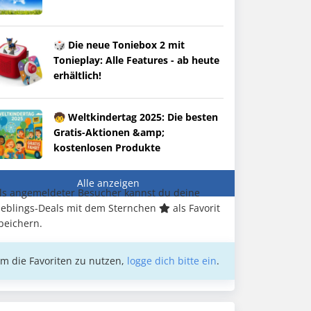
🎲 Die neue Toniebox 2 mit
Tonieplay: Alle Features - ab heute
erhältlich!
🧒 Weltkindertag 2025: Die besten
Gratis-Aktionen &amp;
kostenlosen Produkte
Alle anzeigen
ls angemeldeter Besucher kannst du deine
ieblings-Deals mit dem Sternchen
als Favorit
peichern.
m die Favoriten zu nutzen,
logge dich bitte ein
.