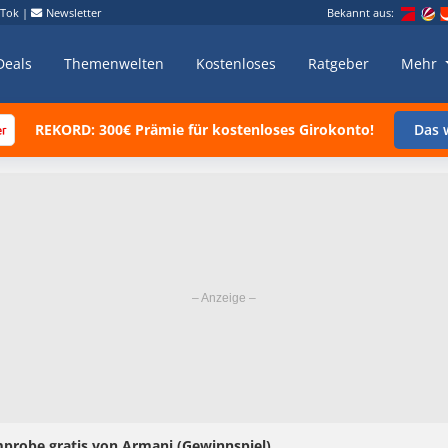
kTok
|
Newsletter
Bekannt aus:
Deals
Themenwelten
Kostenloses
Ratgeber
Mehr
REKORD: 300€ Prämie für kostenloses Girokonto!
Das w
probe gratis von Armani (Gewinnspiel)