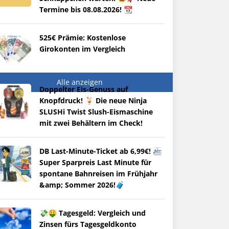
Termine bis 08.08.2026! 📆
525€ Prämie: Kostenlose
Girokonten im Vergleich
Alle anzeigen
Doppelter Eis-Genuss auf
Knopfdruck! 🍹 Die neue Ninja
SLUSHi Twist Slush-Eismaschine
mit zwei Behältern im Check!
DB Last-Minute-Ticket ab 6,99€! 🚈
Super Sparpreis Last Minute für
spontane Bahnreisen im Frühjahr
&amp; Sommer 2026!🧳
💸🤑 Tagesgeld: Vergleich und
Zinsen fürs Tagesgeldkonto