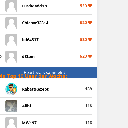
520
L0rdM4dd1n
520
Chichar32314
520
bd64537
520
0
dStein
Heartbeats sammeln?
ie Top 10 User der Woche:
139
RabattRezept
118
Alibi
113
MW197