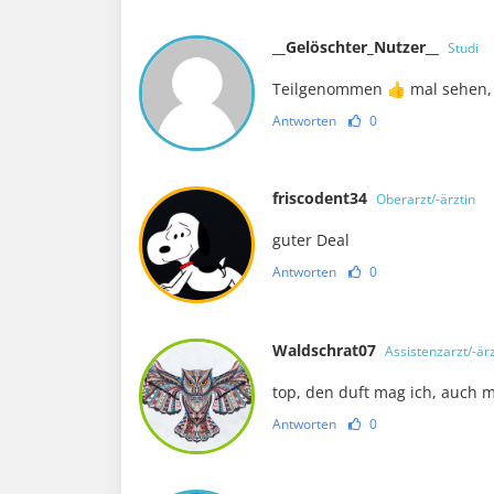
__Gelöschter_Nutzer__
Studi
Teilgenommen 👍 mal sehen, 
Antworten
0
friscodent34
Oberarzt/-ärztin
guter Deal
Antworten
0
Waldschrat07
Assistenzarzt/-ärz
top, den duft mag ich, auch m
Antworten
0