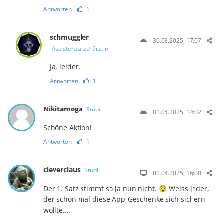
Antworten
1
schmuggler
30.03.2025, 17:07
Assistenzarzt/-ärztin
Ja, leider.
Antworten
1
Nikitamega
Studi
01.04.2025, 14:02
Schöne Aktion!
Antworten
1
cleverclaus
Studi
01.04.2025, 16:00
Der 1. Satz stimmt so ja nun nicht. 😵 Weiss jeder,
der schon mal diese App-Geschenke sich sichern
wollte….