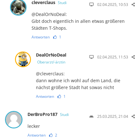
cleverclaus
Studi
02.04.2025, 10:53
@DealOrNoDeal:
Gibt doch eigentlich in allen etwas größeren
Städten T-Shops.
Antworten
1
DealOrNoDeal
02.04.2025, 11:53
Oberarzt/-ärztin
@cleverclaus:
dann wohne ich wohl auf dem Land, die
nächst größere Stadt hat sowas nicht
Antworten
1
DerBroPro187
Studi
25.03.2025, 21:04
lecker
Antworten
2