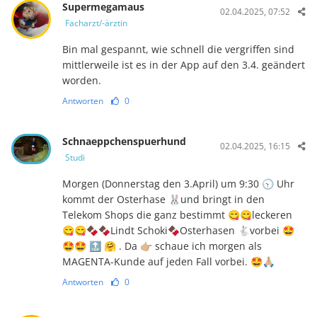
Supermegamaus
02.04.2025, 07:52
Facharzt/-ärztin
Bin mal gespannt, wie schnell die vergriffen sind
mittlerweile ist es in der App auf den 3.4. geändert
worden.
Antworten
0
Schnaeppchenspuerhund
02.04.2025, 16:15
Studi
Morgen (Donnerstag den 3.April) um 9:30 🕤 Uhr
kommt der Osterhase 🐰und bringt in den
Telekom Shops die ganz bestimmt 😋😋leckeren
😋😋🍫🍫Lindt Schoki🍫Osterhasen 🐇vorbei 🤩
🤩🤩 🔝 🤗 . Da 👉🏼 schaue ich morgen als
MAGENTA-Kunde auf jeden Fall vorbei. 🤩🙏🏼
Antworten
0