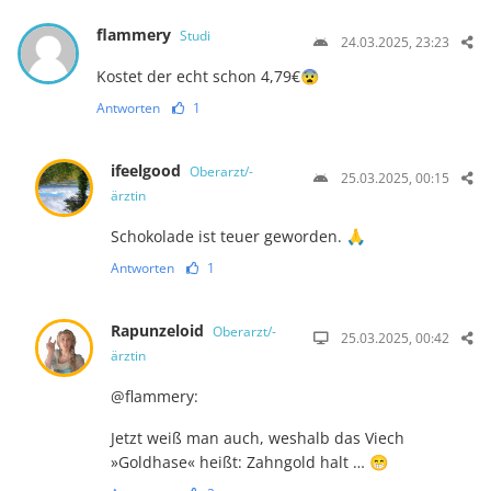
flammery
Studi
24.03.2025, 23:23
Kostet der echt schon 4,79€😨
Antworten
1
ifeelgood
Oberarzt/-
25.03.2025, 00:15
ärztin
Schokolade ist teuer geworden. 🙏
Antworten
1
Rapunzeloid
Oberarzt/-
25.03.2025, 00:42
ärztin
@flammery:
Jetzt weiß man auch, weshalb das Viech
»Goldhase« heißt: Zahngold halt … 😁