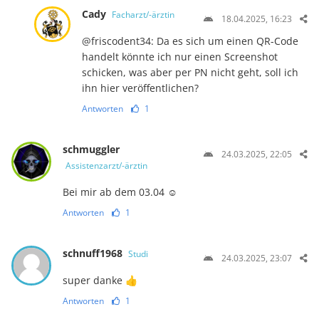
Cady
Facharzt/-ärztin
18.04.2025, 16:23
@​f​r​i​s​c​o​d​e​n​t​3​4​: Da es sich um einen QR-Code
handelt könnte ich nur einen Screenshot
schicken, was aber per PN nicht geht, soll ich
ihn hier veröffentlichen?
Antworten
1
schmuggler
24.03.2025, 22:05
Assistenzarzt/-ärztin
Bei mir ab dem 03.04 ☺️
Antworten
1
schnuff1968
Studi
24.03.2025, 23:07
super danke 👍
Antworten
1