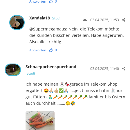
Antworten
0
Xandela18
Studi
03.04.2025, 11:53
@Supermegamaus: Nein, die Telekom möchte
die Kunden bisschen verteilen. Habe angerufen.
Also alles richtig
Antworten
0
Schnaeppchenspuerhund
03.04.2025, 11:40
Studi
Ich habe meinen 🐰🍫gerade im Telekom Shop
ergattert 🤩🙏🏼👍🏼✅🙏🏼……jetzt muss ich ihn 🐰nur
gut füttern 👨‍🍼🥕🥕🥕🥕🥕🥕🥕damit er bis Ostern
auch durchhält ……..😉🤣