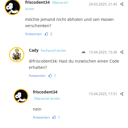
friscodent34
Oberarzt/-
24.03.2025, 21:45
ärztin
möchte jemand nicht abholen und sen Haswn
verschenken?
Antworten
2
Cady
Facharzt/-ärztin
15.04.2025, 15:36
@​f​r​i​s​c​o​d​e​n​t​3​4​: Hast du inzwischen einen Code
erhalten?
Antworten
1
friscodent34
15.04.2025, 17:51
Oberarzt/-ärztin
nein
Antworten
1