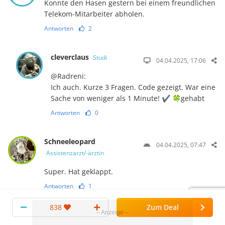
Konnte den Hasen gestern bei einem freundlichen
Telekom-Mitarbeiter abholen.
Antworten
2
cleverclaus
Studi
04.04.2025, 17:06
@Radreni:
Ich auch. Kurze 3 Fragen. Code gezeigt. War eine
Sache von weniger als 1 Minute! ✔ 🍀gehabt
Antworten
0
Schneeleopard
04.04.2025, 07:47
Assistenzarzt/-ärztin
Super. Hat geklappt.
Antworten
1
838
Zum Deal
Pampel
Studi
04.04.2025, 20:07