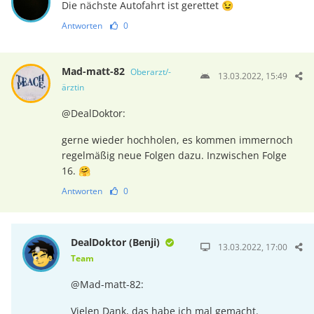
Die nächste Autofahrt ist gerettet 😉
Antworten
0
Mad-matt-82
Oberarzt/-
13.03.2022, 15:49
ärztin
@DealDoktor:
gerne wieder hochholen, es kommen immernoch
regelmäßig neue Folgen dazu. Inzwischen Folge
16. 🤗
Antworten
0
DealDoktor (Benji)
13.03.2022, 17:00
Team
@Mad-matt-82:
Vielen Dank, das habe ich mal gemacht.