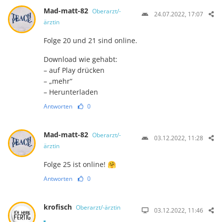
Mad-matt-82
Oberarzt/-
24.07.2022, 17:07
ärztin
Folge 20 und 21 sind online.
Download wie gehabt:
– auf Play drücken
– „mehr“
– Herunterladen
Antworten
0
Mad-matt-82
Oberarzt/-
03.12.2022, 11:28
ärztin
Folge 25 ist online! 🤗
Antworten
0
krofisch
Oberarzt/-ärztin
03.12.2022, 11:46