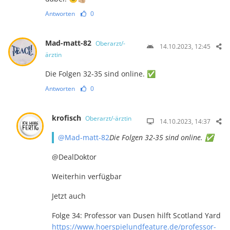
Antworten
0
Mad-matt-82
Oberarzt/-
14.10.2023, 12:45
ärztin
Die Folgen 32-35 sind online. ✅
Antworten
0
krofisch
Oberarzt/-ärztin
14.10.2023, 14:37
@Mad-matt-82
Die Folgen 32-35 sind online. ✅
@DealDoktor
Weiterhin verfügbar
Jetzt auch
Folge 34: Professor van Dusen hilft Scotland Yard
https://www.hoerspielundfeature.de/professor-