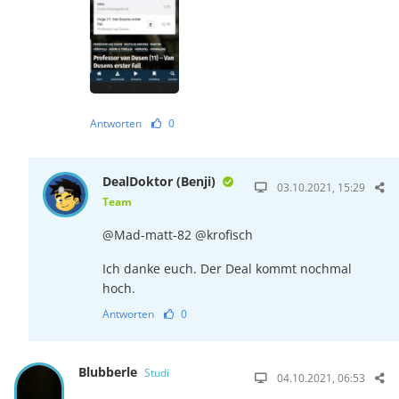
Antworten
0
DealDoktor (Benji)
03.10.2021, 15:29
Team
@Mad-matt-82 @krofisch
Ich danke euch. Der Deal kommt nochmal
hoch.
Antworten
0
Blubberle
Studi
04.10.2021, 06:53