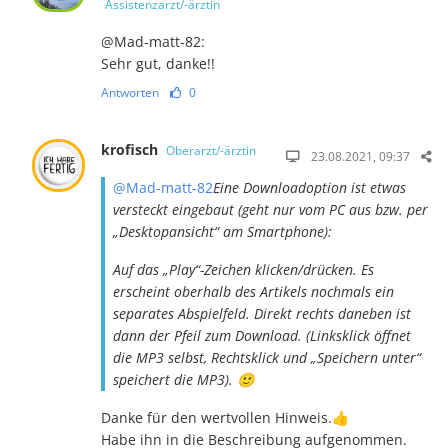
Assistenzarzt/-ärztin
@Mad-matt-82:
Sehr gut, danke!!
Antworten
0
krofisch
Oberarzt/-ärztin
23.08.2021, 09:37
@Mad-matt-82
Eine Downloadoption ist etwas
versteckt eingebaut (geht nur vom PC aus bzw. per
„Desktopansicht“ am Smartphone):
Auf das „Play“-Zeichen klicken/drücken. Es
erscheint oberhalb des Artikels nochmals ein
separates Abspielfeld. Direkt rechts daneben ist
dann der Pfeil zum Download. (Linksklick öffnet
die MP3 selbst, Rechtsklick und „Speichern unter“
speichert die MP3). 🙂
Danke für den wertvollen Hinweis.👍
Habe ihn in die Beschreibung aufgenommen.