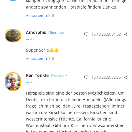
klangen richtig gut! Da werde ich auch noch einige
andere spannenden Hörspiele finden! Danke!
Antworten
0
Amorphis
Oberarzt/-
15.10.2023, 01:08
ärztin
Super Serie👍👍
Antworten
0
Ken Tonkle
Oberarzt/-
15.10.2023, 02:35
ärztin
Hörspiele sind eine der besten Möglichkeiten, um
Deutsch zu lernen. Ich liebe Hörspiele. ((Allerdings
frage ich mich bei den „Drei Fragezeichen“ immer,
warum die Kirschkuchen essen: Kirschen sind
wasserintensive Früchte, California ist eine
Wüstenstaat. Gibt nur Kirschen von woandersher
in Los Angeles. Mürbeteig (lecker!!) wie in