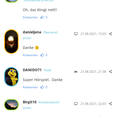
Assistenzarzt/-ärztin
Oh, das klingt nett!!
Antworten
0
danieljena
Oberarzt/-
21.08.2021, 15:05
ärztin
Danke 🙂
Antworten
0
DANIDO71
Studi
21.08.2021, 21:38
Super Hörspiel.. Danke
Antworten
0
Birgit10
Assistenzarzt/-
21.08.2021, 22:03
ärztin