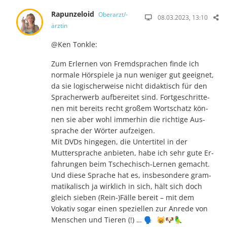
Rapunzeloid
Oberarzt/-
08.03.2023, 13:10
ärztin
@Ken Tonkle:
Zum Erlernen von Fremdsprachen finde ich
normale Hörspiele ja nun weniger gut ge­eig­net,
da sie logischerweise nicht di­dak­tisch für den
Sprach­er­werb auf­bereitet sind. Fort­ge­schrit­te­
nen mit be­reits recht gro­ßem Wort­schatz kön­
nen sie aber wohl immer­hin die richtige Aus­
spra­che der Wörter auf­zeigen.
Mit DVDs hingegen, die Untertitel in der
Muttersprache anbieten, habe ich sehr gute Er­
fah­run­gen beim Tschechisch-Lernen gemacht.
Und diese Spra­che hat es, ins­be­son­dere gram­
ma­ti­ka­lisch ja wirklich in sich, hält sich doch
gleich sieben (Rein-)Fälle bereit – mit dem
Vokativ sogar einen speziellen zur Anrede von
Men­schen und Tieren (!) … 🗣️ 😸🐶🦜