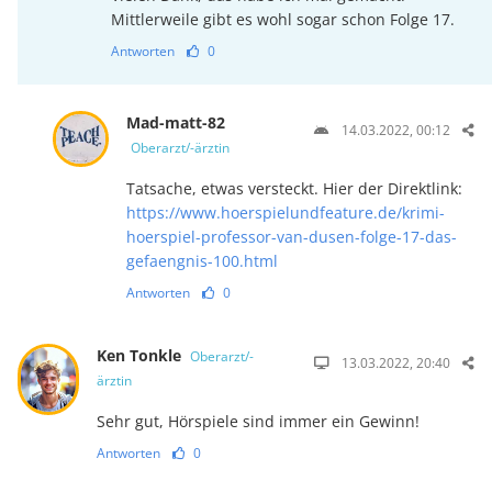
Mittlerweile gibt es wohl sogar schon Folge 17.
Antworten
0
Mad-matt-82
14.03.2022, 00:12
Oberarzt/-ärztin
Tatsache, etwas versteckt. Hier der Direktlink:
https://www.hoerspielundfeature.de/krimi-
hoerspiel-professor-van-dusen-folge-17-das-
gefaengnis-100.html
Antworten
0
Ken Tonkle
Oberarzt/-
13.03.2022, 20:40
ärztin
Sehr gut, Hörspiele sind immer ein Gewinn!
Antworten
0