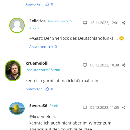
Antworten
0
Felicitas
Assistenzarzt/-
13.11.2023, 12:01
ärztin
@Gast: Der Sherlock des Deutschlandfunks…. 🙂
Antworten
0
kruemelolli
05.12.2022, 10:39
Assistenzarzt/-ärztin
kenn ich garnicht. na ick hör mal rein
Antworten
0
Severa86
Studi
05.12.2022, 11:00
@kruemelolli:
kannte ich auch nicht aber im Winter zum
abends auf der Couch gute Idee