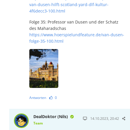
van-dusen-hilft-scotland-yard-dlf-kultur-
4f6decc3-100.html
Folge 35: Professor van Dusen und der Schatz
des Maharadschas
https://www.hoerspielundfeature.de/van-dusen-
folge-35-100.html
Antworten
0
DealDoktor (Nils)
14.10.2023, 20:42
Team