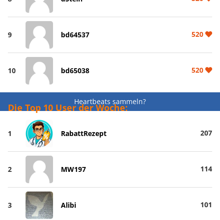
520
9
bd64537
520
10
bd65038
Heartbeats sammeln?
Die Top 10 User der Woche:
207
1
RabattRezept
114
2
MW197
101
3
Alibi