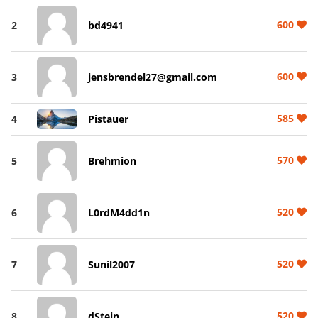
600
2
bd4941
600
3
jensbrendel27@gmail.com
585
4
Pistauer
570
5
Brehmion
520
6
L0rdM4dd1n
520
7
Sunil2007
520
8
dStein