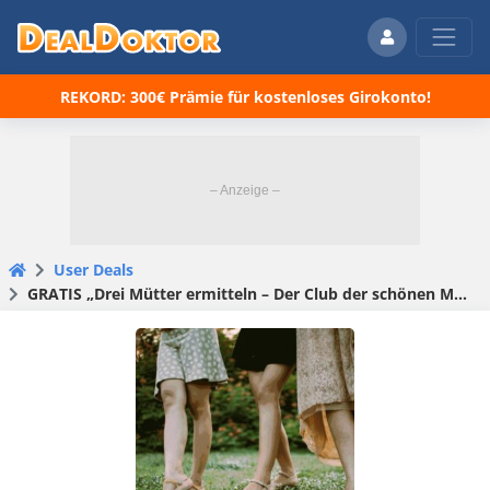
REKORD: 300€ Prämie für kostenloses Girokonto!
User Deals
GRATIS „Drei Mütter ermitteln – Der Club der schönen Mütter“ kostenlos zum anhören und downloaden