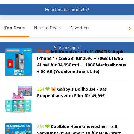
Heartbeats sammeln?
Top Deals
Neuste Deals
Favoriten
Alle anzeigen
852
Mit Kombivorteil eff. GRATIS: Apple
iPhone 17 (256GB) für 209€ + 70GB LTE/5G
Allnet für 34,99€ mtl. + 100€ Wechselbonus
+ 0€ AG (Vodafone Smart Lite)
354
😽 Gabby's Dollhouse - Das
Puppenhaus zum Film für 49,99€
269
Coolblue Heimkinowochen – z.B.
Samsung 50" 4K Smart TV für 689€ (statt