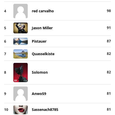
98
4
red carvalho
91
5
Jason Miller
87
6
Pistauer
82
7
Quasselkiste
82
8
Solomon
81
9
Anwo59
81
10
Sassenach8785