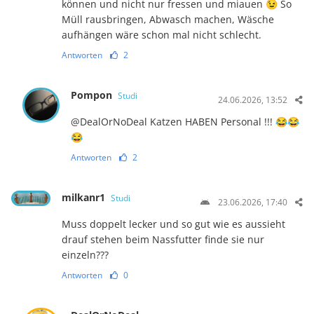
können und nicht nur fressen und miauen 😉 So
Müll rausbringen, Abwasch machen, Wäsche
aufhängen wäre schon mal nicht schlecht.
Antworten
2
Pompon
Studi
24.06.2026, 13:52
@DealOrNoDeal Katzen HABEN Personal !!! 😂😂
😂
Antworten
2
milkanr1
Studi
23.06.2026, 17:40
Muss doppelt lecker und so gut wie es aussieht
drauf stehen beim Nassfutter finde sie nur
einzeln???
Antworten
0