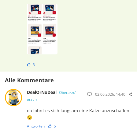
3
Alle Kommentare
DealOrNoDeal
Oberarzt/-
02.06.2026, 14:40
ärztin
da lohnt es sich langsam eine Katze anzuschaffen
😉
Antworten
5