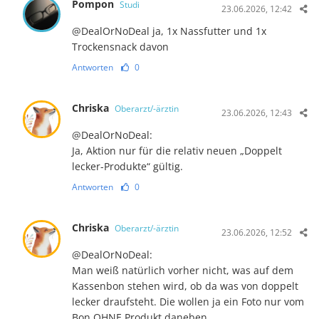
Pompon
Studi
23.06.2026, 12:42
@DealOrNoDeal ja, 1x Nassfutter und 1x
Trockensnack davon
Antworten
0
Chriska
Oberarzt/-ärztin
23.06.2026, 12:43
@DealOrNoDeal:
Ja, Aktion nur für die relativ neuen „Doppelt
lecker-Produkte“ gültig.
Antworten
0
Chriska
Oberarzt/-ärztin
23.06.2026, 12:52
@DealOrNoDeal:
Man weiß natürlich vorher nicht, was auf dem
Kassenbon stehen wird, ob da was von doppelt
lecker draufsteht. Die wollen ja ein Foto nur vom
Bon OHNE Produkt daneben.