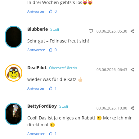
In drei Wochen gehts´s los😻😻
Antworten
0
Blubberle
Studi
03.06.2026, 05:30
Sehr gut – Fellnase freut sich!
Antworten
0
DealPilot
Oberarzt/-ärztin
03.06.2026, 06:43
wieder was für die Katz 👍🏻
Antworten
1
BettyFordBoy
Studi
03.06.2026, 10:00
Cool! Das ist ja einiges an Rabatt 🙂 Merke ich mir
direkt mal 🙂
Antworten
1