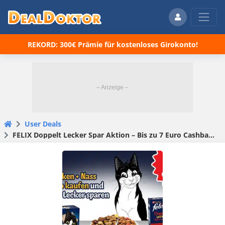
REKORD: 300€ Prämie für kostenloses Girokonto!
User Deals
FELIX Doppelt Lecker Spar Aktion – Bis zu 7 Euro Cashback auf Katzenfutter sichern – ab 22.06.2026