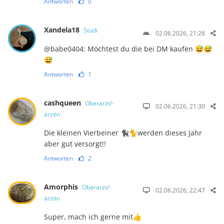
Antworten
0
Xandela18
Studi
02.06.2026, 21:28
@babe0404: Möchtest du die bei DM kaufen 😅😅
😅
Antworten
1
cashqueen
Oberarzt/-
02.06.2026, 21:30
ärztin
Die kleinen Vierbeiner 🐈‍⬛🐈werden dieses Jahr
aber gut versorgt!!
Antworten
2
Amorphis
Oberarzt/-
02.06.2026, 22:47
ärztin
Super, mach ich gerne mit👍