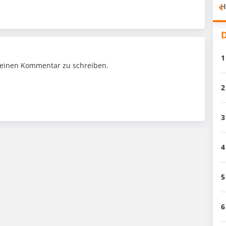
H
D
1
einen Kommentar zu schreiben.
2
3
4
5
6