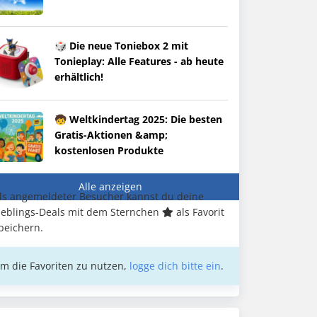
🎲 Die neue Toniebox 2 mit
Tonieplay: Alle Features - ab heute
erhältlich!
🧒 Weltkindertag 2025: Die besten
Gratis-Aktionen &amp;
kostenlosen Produkte
Alle anzeigen
ls angemeldeter Besucher kannst du deine
ieblings-Deals mit dem Sternchen
als Favorit
peichern.
m die Favoriten zu nutzen,
logge dich bitte ein
.