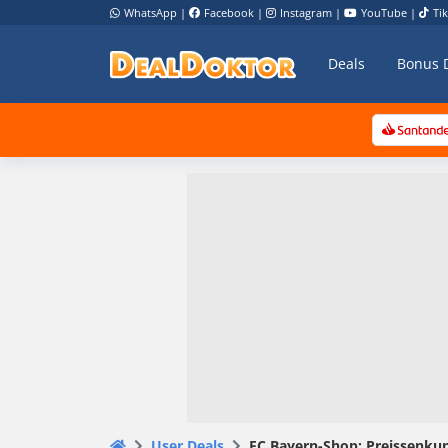
WhatsApp
|
Facebook
|
Instagram
|
YouTube
|
Ti
Deals
Bonus 
User Deals
FC Bayern-Shop: Preissenku