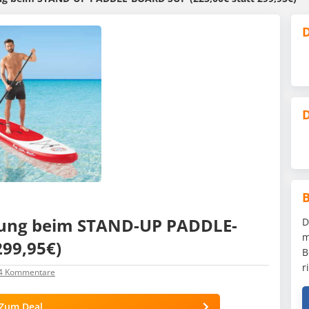
D
D
kung beim STAND-UP PADDLE-
D
m
299,95€)
B
r
4
Kommentare
Zum Deal