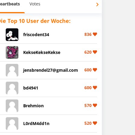
eartbeats
Votes
ie Top 10 User der Woche:
836
friscodent34
620
KekseKekseKekse
600
jensbrendel27@gmail.com
600
bd4941
570
Brehmion
520
L0rdM4dd1n