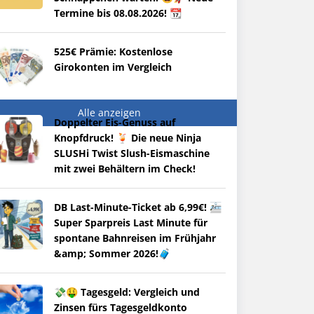
Termine bis 08.08.2026! 📆
525€ Prämie: Kostenlose
Girokonten im Vergleich
Alle anzeigen
Doppelter Eis-Genuss auf
Knopfdruck! 🍹 Die neue Ninja
SLUSHi Twist Slush-Eismaschine
mit zwei Behältern im Check!
DB Last-Minute-Ticket ab 6,99€! 🚈
Super Sparpreis Last Minute für
spontane Bahnreisen im Frühjahr
&amp; Sommer 2026!🧳
💸🤑 Tagesgeld: Vergleich und
Zinsen fürs Tagesgeldkonto