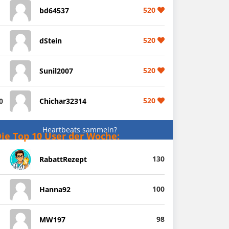
520
bd64537
520
dStein
520
Sunil2007
520
0
Chichar32314
Heartbeats sammeln?
ie Top 10 User der Woche:
130
RabattRezept
100
Hanna92
98
MW197