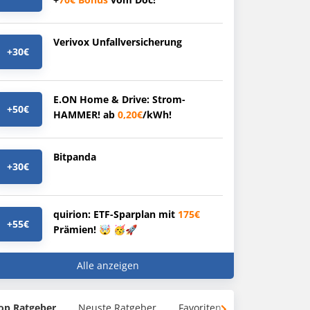
Verivox Unfallversicherung
+30€
E.ON Home & Drive: Strom-
+50€
HAMMER! ab
0,20€
/kWh!
Bitpanda
+30€
quirion: ETF-Sparplan mit
175€
+55€
Prämien! 🤯 🥳🚀
Alle anzeigen
op Ratgeber
Neuste Ratgeber
Favoriten