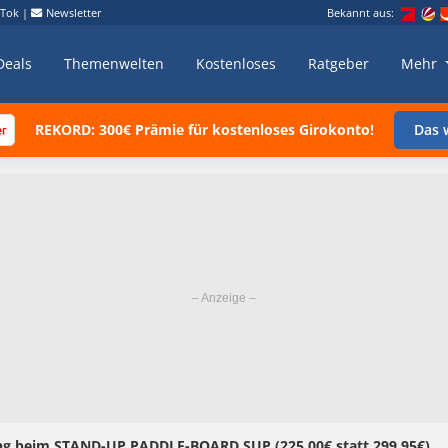
kTok
|
Newsletter
Bekannt aus:
Deals
Themenwelten
Kostenloses
Ratgeber
Mehr
REKORD: 300€ Prämie für kostenloses Girokonto!
Das w
ng beim STAND-UP PADDLE-BOARD SUP (225,00€ statt 299,95€)