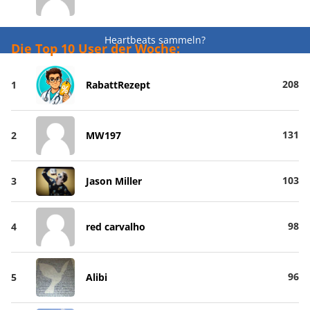
Heartbeats sammeln?
Die Top 10 User der Woche:
208
1
RabattRezept
131
2
MW197
103
3
Jason Miller
98
4
red carvalho
96
5
Alibi