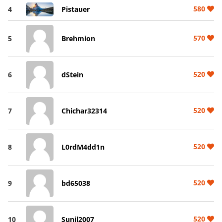
580
4
Pistauer
570
5
Brehmion
520
6
dStein
520
7
Chichar32314
520
8
L0rdM4dd1n
520
9
bd65038
520
10
Sunil2007