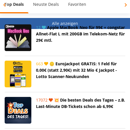
Top Deals
Neuste Deals
Favoriten
Alle anzeigen
12
Apple MacBook Neo für 99€ + congstar
Allnet-Flat L mit 200GB im Telekom-Netz für
29€ mtl.
663
🪙 Eurojackpot GRATIS: 1 Feld für
0,00€ (statt 2,90€) mit 32 Mio € Jackpot -
Lotto Scanner-Neukunden
17072
💥 Die besten Deals des Tages – z.B.
Last-Minute DB-Tickets schon ab 6,99€