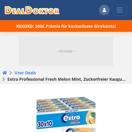
REKORD: 300€ Prämie für kostenloses Girokonto!
User Deals
Extra Professional Fresh Melon Mint, Zuckerfreier Kaugummi 30×10 für 16,76€(statt 29,70€)