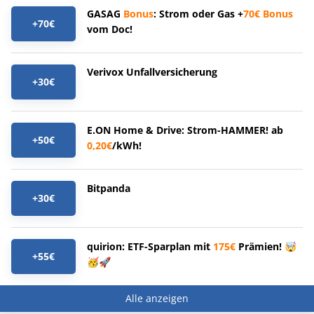
GASAG
Bonus
: Strom oder Gas +
70€
Bonus
+70€
vom Doc!
Verivox Unfallversicherung
+30€
E.ON Home & Drive: Strom-HAMMER! ab
+50€
0,20€
/kWh!
Bitpanda
+30€
quirion: ETF-Sparplan mit
175€
Prämien! 🤯
+55€
🥳🚀
Alle anzeigen