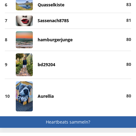
83
6
Quasselkiste
81
7
Sassenach8785
80
8
hamburgerjunge
80
9
bd29204
80
10
Aurellia
Heartbeats sammeln?