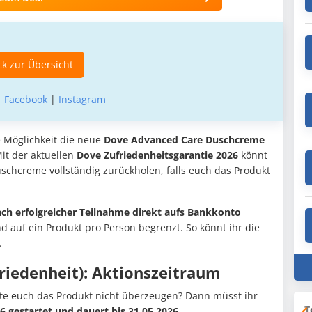
k zur Übersicht
|
Facebook
|
Instagram
ie Möglichkeit die neue
Dove Advanced Care Duschcreme
Mit der aktuellen
Dove Zufriedenheitsgarantie 2026
könnt
schcreme vollständig zurückholen, falls euch das Produkt
ach erfolgreicher Teilnahme direkt aufs Bankkonto
nd auf ein Produkt pro Person begrenzt. So könnt ihr die
.
friedenheit): Aktionszeitraum
llte euch das Produkt nicht überzeugen? Dann müsst ihr
T
6 gestartet und dauert bis 31.05.2026
.