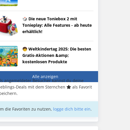
🎲 Die neue Toniebox 2 mit
Tonieplay: Alle Features - ab heute
erhältlich!
🧒 Weltkindertag 2025: Die besten
Gratis-Aktionen &amp;
kostenlosen Produkte
Alle anzeigen
ls angemeldeter Besucher kannst du deine
ieblings-Deals mit dem Sternchen
als Favorit
peichern.
m die Favoriten zu nutzen,
logge dich bitte ein
.