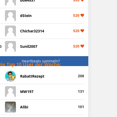
bd64537
520
dStein
520
Chichar32314
520
0
Sunil2007
Heartbeats sammeln?
ie Top 10 User der Woche:
208
RabattRezept
131
MW197
101
Alibi