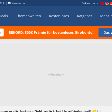
kTok
|
Newsletter
Bekannt aus:
Deals
Themenwelten
Kostenloses
Ratgeber
Mehr
REKORD: 300€ Prämie für kostenloses Girokonto!
Das w
me gratis testen – Geld zurück bei Unzufriedenheit! 😀🛀