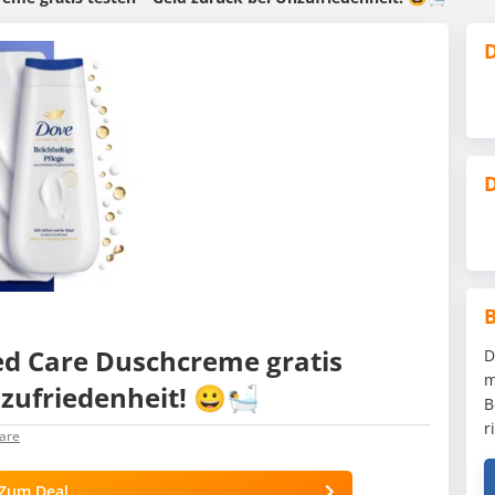
D
D
d Care Duschcreme gratis
D
m
nzufriedenheit! 😀🛀
B
r
are
Zum Deal