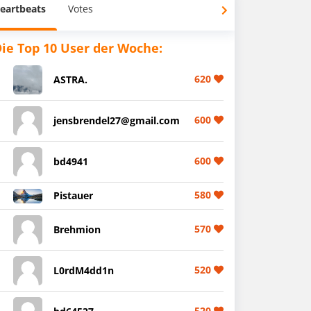
eartbeats
Votes
ie Top 10 User der Woche:
620
ASTRA.
600
jensbrendel27@gmail.com
600
bd4941
580
Pistauer
570
Brehmion
520
L0rdM4dd1n
520