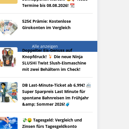
Termine bis 08.08.2026! 📆
525€ Prämie: Kostenlose
Girokonten im Vergleich
Alle anzeigen
Doppelter Eis-Genuss auf
Knopfdruck! 🍹 Die neue Ninja
SLUSHi Twist Slush-Eismaschine
mit zwei Behältern im Check!
DB Last-Minute-Ticket ab 6,99€! 🚈
Super Sparpreis Last Minute für
spontane Bahnreisen im Frühjahr
&amp; Sommer 2026!🧳
💸🤑 Tagesgeld: Vergleich und
Zinsen fürs Tagesgeldkonto