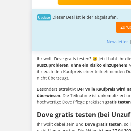
Dieser Deal ist leider abgelaufen.
Zurüc
Newsletter
Ihr wollt Dove gratis testen? 😀 Jetzt habt ihr d
auszuprobieren, ohne ein Risiko einzugehen
! 
ihr euch den Kaufpreis einer teilnehmenden Du
nicht überzeugt.
Besonders attraktiv:
Der volle Kaufpreis wird n
überwiesen
. Die Teilnahme ist unkompliziert u
hochwertige Dove Pflege praktisch
gratis testen
Dove gratis testen (bei Unzu
Ihr wollt dabei sein und
Dove gratis testen
, so
nicht länger warten. Die Aktion ist
am 27.04.202