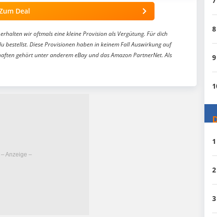
7
Zum Deal
8
erhalten wir oftmals eine kleine Provision als Vergütung. Für dich
du bestellst. Diese Provisionen haben in keinem Fall Auswirkung auf
aften gehört unter anderem eBay und das Amazon PartnerNet. Als
9
1
D
1
2
3