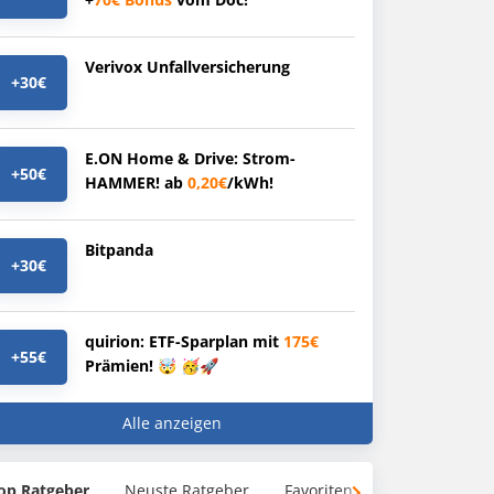
Verivox Unfallversicherung
+30€
E.ON Home & Drive: Strom-
+50€
HAMMER! ab
0,20€
/kWh!
Bitpanda
+30€
quirion: ETF-Sparplan mit
175€
+55€
Prämien! 🤯 🥳🚀
Alle anzeigen
op Ratgeber
Neuste Ratgeber
Favoriten