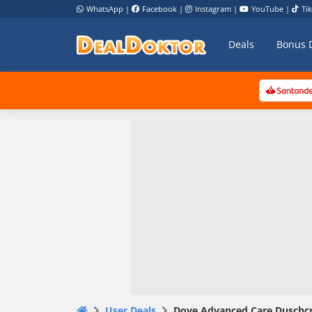
WhatsApp
|
Facebook
|
Instagram
|
YouTube
|
Ti
Deals
Bonus 
User Deals
Dove Advanced Care Duschcre