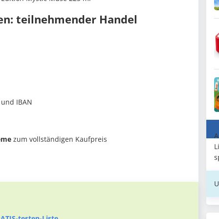
en: teilnehmender Handel
e und IBAN
A
eme
zum vollständigen Kaufpreis
L
s
U
ATIS-testen-Liste