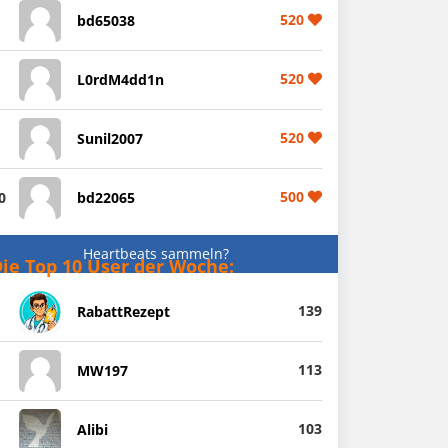
520
bd65038
520
L0rdM4dd1n
520
Sunil2007
500
0
bd22065
Heartbeats sammeln?
ie Top 10 User der Woche:
139
RabattRezept
113
MW197
103
Alibi