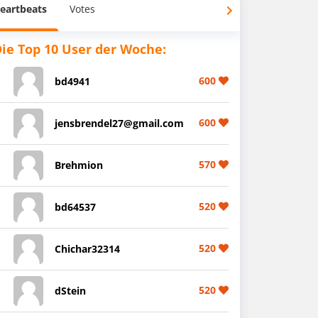
eartbeats
Votes
ie Top 10 User der Woche:
600
bd4941
600
jensbrendel27@gmail.com
570
Brehmion
520
bd64537
520
Chichar32314
520
dStein