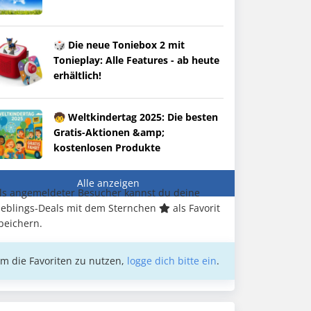
🎲 Die neue Toniebox 2 mit
Tonieplay: Alle Features - ab heute
erhältlich!
🧒 Weltkindertag 2025: Die besten
Gratis-Aktionen &amp;
kostenlosen Produkte
Alle anzeigen
ls angemeldeter Besucher kannst du deine
ieblings-Deals mit dem Sternchen
als Favorit
peichern.
m die Favoriten zu nutzen,
logge dich bitte ein
.