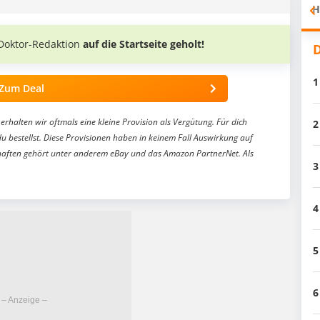
H
Doktor-Redaktion
auf die Startseite geholt!
D
1
Zum Deal
erhalten wir oftmals eine kleine Provision als Vergütung. Für dich
2
du bestellst. Diese Provisionen haben in keinem Fall Auswirkung auf
aften gehört unter anderem eBay und das Amazon PartnerNet. Als
3
4
5
6