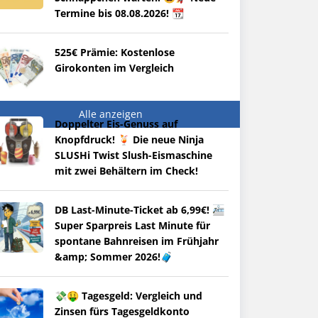
Termine bis 08.08.2026! 📆
525€ Prämie: Kostenlose
Girokonten im Vergleich
Alle anzeigen
Doppelter Eis-Genuss auf
Knopfdruck! 🍹 Die neue Ninja
SLUSHi Twist Slush-Eismaschine
mit zwei Behältern im Check!
DB Last-Minute-Ticket ab 6,99€! 🚈
Super Sparpreis Last Minute für
spontane Bahnreisen im Frühjahr
&amp; Sommer 2026!🧳
💸🤑 Tagesgeld: Vergleich und
Zinsen fürs Tagesgeldkonto