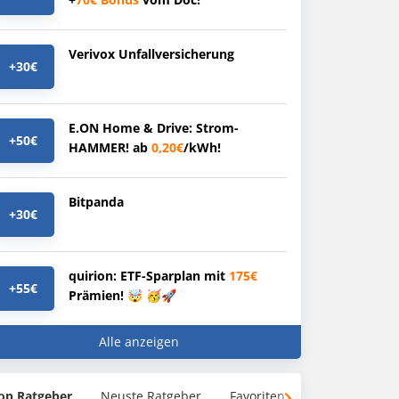
Verivox Unfallversicherung
+30€
E.ON Home & Drive: Strom-
+50€
HAMMER! ab
0,20€
/kWh!
Bitpanda
+30€
quirion: ETF-Sparplan mit
175€
+55€
Prämien! 🤯 🥳🚀
Alle anzeigen
op Ratgeber
Neuste Ratgeber
Favoriten