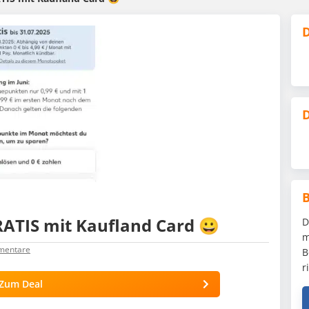
D
D
RATIS mit Kaufland Card 😀
D
m
entare
B
r
Zum Deal