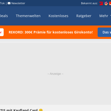
kTok
|
Newsletter
Bekannt aus:
Deals
Themenwelten
Kostenloses
Ratgeber
Mehr
REKORD: 300€ Prämie für kostenloses Girokonto!
Das w
TIS mit Kaufland Card 😀