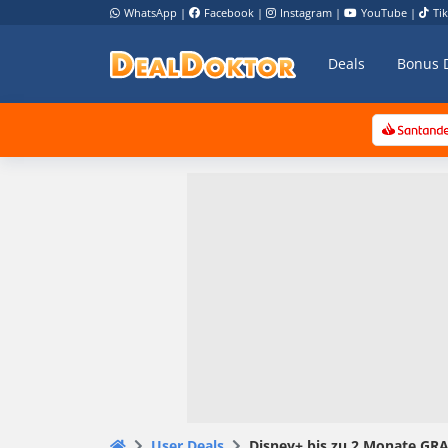
WhatsApp
|
Facebook
|
Instagram
|
YouTube
|
Ti
Deals
Bonus 
User Deals
Disney+ bis zu 2 Monate GRA