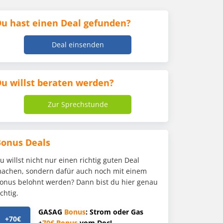
u hast einen Deal gefunden?
Deal einsenden
u willst beraten werden?
Zur Sprechstunde
Bonus Deals
u willst nicht nur einen richtig guten Deal
achen, sondern dafür auch noch mit einem
onus belohnt werden? Dann bist du hier genau
ichtig.
GASAG
Bonus
: Strom oder Gas
+70€
+
70€
Bonus
vom Doc!