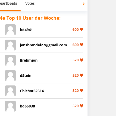
eartbeats
Votes
ie Top 10 User der Woche:
600
bd4941
600
jensbrendel27@gmail.com
570
Brehmion
520
dStein
520
Chichar32314
520
bd65038