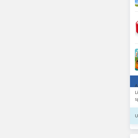
A
L
s
U