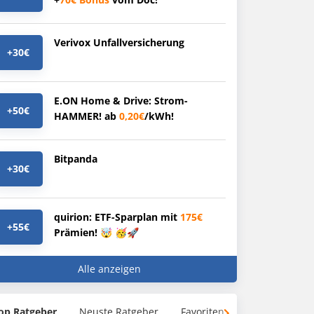
Verivox Unfallversicherung
+30€
E.ON Home & Drive: Strom-
+50€
HAMMER! ab
0,20€
/kWh!
Bitpanda
+30€
quirion: ETF-Sparplan mit
175€
+55€
Prämien! 🤯 🥳🚀
Alle anzeigen
op Ratgeber
Neuste Ratgeber
Favoriten