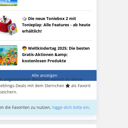
🎲 Die neue Toniebox 2 mit
Tonieplay: Alle Features - ab heute
erhältlich!
🧒 Weltkindertag 2025: Die besten
Gratis-Aktionen &amp;
kostenlosen Produkte
Alle anzeigen
ls angemeldeter Besucher kannst du deine
ieblings-Deals mit dem Sternchen
als Favorit
peichern.
m die Favoriten zu nutzen,
logge dich bitte ein
.