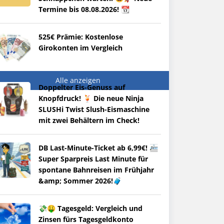
Termine bis 08.08.2026! 📆
525€ Prämie: Kostenlose
Girokonten im Vergleich
Alle anzeigen
Doppelter Eis-Genuss auf
Knopfdruck! 🍹 Die neue Ninja
SLUSHi Twist Slush-Eismaschine
mit zwei Behältern im Check!
DB Last-Minute-Ticket ab 6,99€! 🚈
Super Sparpreis Last Minute für
spontane Bahnreisen im Frühjahr
&amp; Sommer 2026!🧳
💸🤑 Tagesgeld: Vergleich und
Zinsen fürs Tagesgeldkonto