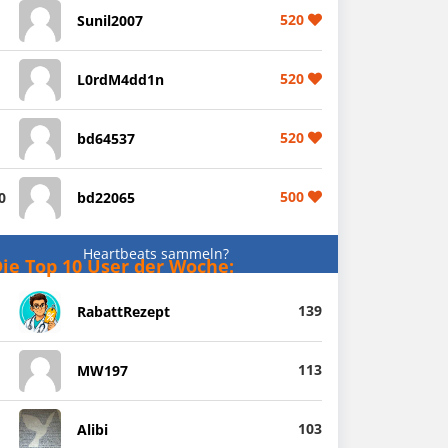
520
Sunil2007
520
L0rdM4dd1n
520
bd64537
500
0
bd22065
Heartbeats sammeln?
ie Top 10 User der Woche:
139
RabattRezept
113
MW197
103
Alibi