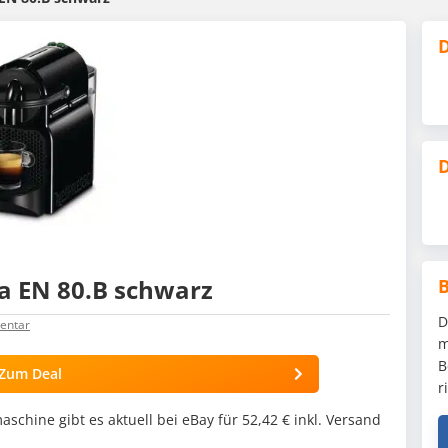
D
D
ia EN 80.B schwarz
D
ntar
m
B
Zum Deal
r
chine gibt es aktuell bei eBay für 52,42 € inkl. Versand