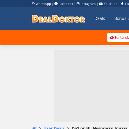
WhatsApp
|
Facebook
|
Instagram
|
YouTube
|
Ti
Deals
Bonus 
User Deals
De'Longhi Nespresso Inissia