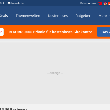
kTok
|
Newsletter
Bekannt aus:
Deals
Themenwelten
Kostenloses
Ratgeber
Mehr
REKORD: 300€ Prämie für kostenloses Girokonto!
Das w
 EN 80.B schwarz