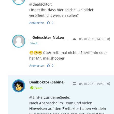
@dealdoktor:
Findet ihr, dass hier solche Ekelbilder
veröffentlicht werden sollen?
Antworten
0
__Gelöschter_Nutzer__
05.10.2021, 14:58
Studi
😬😬😬 übertreib mal nicht… Sheriff hin oder
her Mr. mailshopper
Antworten
0
DealDoktor (Sabine)
05.10.2021, 15:59
Team
@EinHerzundeineSeele:
Nach Absprache im Team und vielen
Hinweisen auf den Ekelfaktor haben wir dein