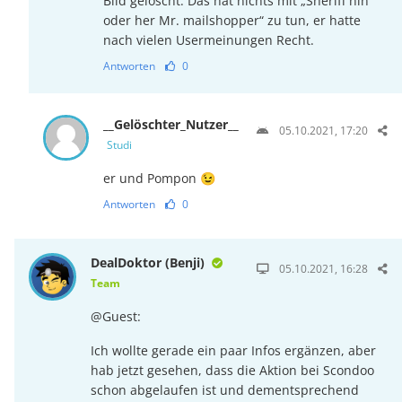
Bild gelöscht. Das hat nichts mit „Sheriff hin
oder her Mr. mailshopper“ zu tun, er hatte
nach vielen Usermeinungen Recht.
Antworten
0
__Gelöschter_Nutzer__
05.10.2021, 17:20
Studi
er und Pompon 😉
Antworten
0
DealDoktor (Benji)
05.10.2021, 16:28
Team
@Guest:
Ich wollte gerade ein paar Infos ergänzen, aber
hab jetzt gesehen, dass die Aktion bei Scondoo
schon abgelaufen ist und dementsprechend