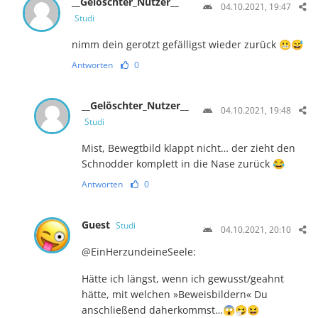
__Gelöschter_Nutzer__
04.10.2021, 19:47
Studi
nimm dein gerotzt gefälligst wieder zurück 😬😅
Antworten
0
__Gelöschter_Nutzer__
04.10.2021, 19:48
Studi
Mist, Bewegtbild klappt nicht… der zieht den
Schnodder komplett in die Nase zurück 😂
Antworten
0
Guest
Studi
04.10.2021, 20:10
@EinHerzundeineSeele:
Hätte ich längst, wenn ich gewusst/geahnt
hätte, mit welchen »Beweisbildern« Du
anschließend daherkommst…😱🤧😆