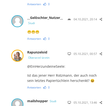
Antworten
0
__Gelöschter_Nutzer__
04.10.2021, 20:14
Studi
😁😁😁
Antworten
0
Rapunzeloid
05.10.2021, 00:57
Oberarzt/-ärztin
@EinHerzundeineSeele:
Ist das jener Herr Rotzmann, der auch noch
sein letztes Papiertüchlein herschenkt? 😆
Antworten
0
mailshopper
Studi
05.10.2021, 13:46