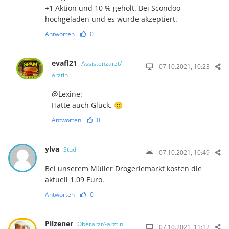
+1 Aktion und 10 % geholt. Bei Scondoo
hochgeladen und es wurde akzeptiert.
Antworten
0
evafl21
Assistenzarzt/-
07.10.2021, 10:23
ärztin
@Lexine:
Hatte auch Glück. 🙂
Antworten
0
ylva
Studi
07.10.2021, 10:49
Bei unserem Müller Drogeriemarkt kosten die
aktuell 1.09 Euro.
Antworten
0
Pilzener
Oberarzt/-ärztin
07.10.2021, 11:12