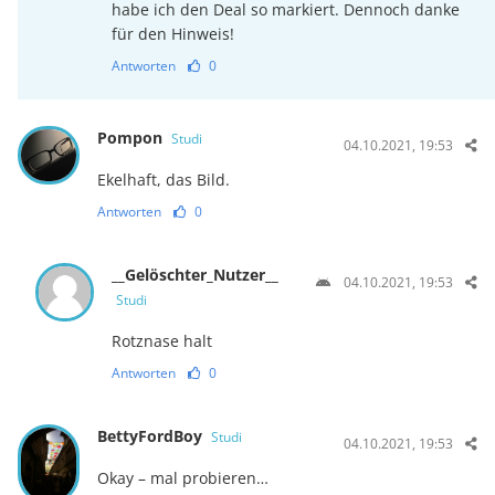
habe ich den Deal so markiert. Dennoch danke
für den Hinweis!
Antworten
0
Pompon
Studi
04.10.2021, 19:53
Ekelhaft, das Bild.
Antworten
0
__Gelöschter_Nutzer__
04.10.2021, 19:53
Studi
Rotznase halt
Antworten
0
BettyFordBoy
Studi
04.10.2021, 19:53
Okay – mal probieren…