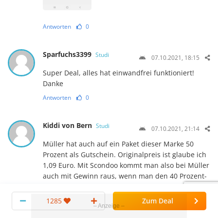
Antworten
0
Sparfuchs3399
Studi
07.10.2021, 18:15
Super Deal, alles hat einwandfrei funktioniert!
Danke
Antworten
0
Kiddi von Bern
Studi
07.10.2021, 21:14
Müller hat auch auf ein Paket dieser Marke 50
Prozent als Gutschein. Originalpreis ist glaube ich
1,09 Euro. Mit Scondoo kommt man also bei Müller
auch mit Gewinn raus, wenn man den 40 Prozent-
Gutschein anwendet – hat aber nur zwei
Packungen. Immerhin eine ganz gute Alternative….
1285
Zum Deal
Antworten
0