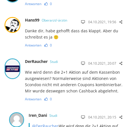
Antworten
0
Hans99
Oberarzt/-ärztin
04.10.2021, 19:56
Danke dir, habe gehofft dass das klappt. Aber du
schreibst es ja 🙂
Antworten
0
DerRaucher
Studi
04.10.2021, 20:07
Wie wird denn die 2+1 Aktion auf dem Kassenbon
ausgewiesen? Normalerweise sind Aktionen von
Scondoo nicht mit anderen Coupons kombinierbar.
Mir wurde deswegen schon Cashback abgelehnt.
Antworten
0
Iren_Dani
Studi
04.10.2021, 20:15
@DerRaucher
Wie wird denn die 2+1 Aktion auf