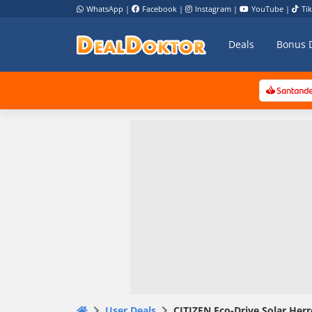
WhatsApp
|
Facebook
|
Instagram
|
YouTube
|
Ti
Deals
Bonus 
User Deals
CITIZEN Eco-Drive Solar Her