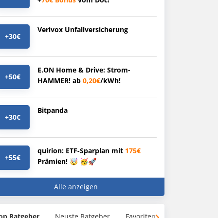
Verivox Unfallversicherung
+30€
E.ON Home & Drive: Strom-
+50€
HAMMER! ab
0,20€
/kWh!
Bitpanda
+30€
quirion: ETF-Sparplan mit
175€
+55€
Prämien! 🤯 🥳🚀
Alle anzeigen
op Ratgeber
Neuste Ratgeber
Favoriten