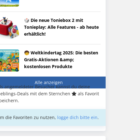
🎲 Die neue Toniebox 2 mit
Tonieplay: Alle Features - ab heute
erhältlich!
🧒 Weltkindertag 2025: Die besten
Gratis-Aktionen &amp;
kostenlosen Produkte
Alle anzeigen
ls angemeldeter Besucher kannst du deine
ieblings-Deals mit dem Sternchen
als Favorit
peichern.
m die Favoriten zu nutzen,
logge dich bitte ein
.