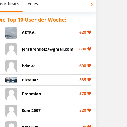
eartbeats
Votes
ie Top 10 User der Woche:
620
ASTRA.
600
jensbrendel27@gmail.com
600
bd4941
585
Pistauer
570
Brehmion
520
Sunil2007
520