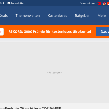
kTok
|
Newsletter
Bekannt aus:
Deals
Themenwelten
Kostenloses
Ratgeber
Mehr
REKORD: 300€ Prämie für kostenloses Girokonto!
Das w
ren-Funkuhr Titan Attesa CC4104-53E