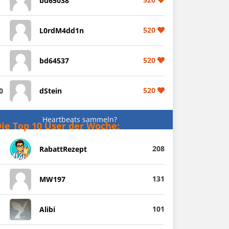
bd65038
520
L0rdM4dd1n
520
bd64537
520
0
dStein
Heartbeats sammeln?
ie Top 10 User der Woche:
208
RabattRezept
131
MW197
101
Alibi