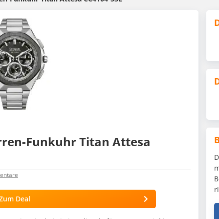
D
D
rren-Funkuhr Titan Attesa
D
m
ntare
B
r
Zum Deal