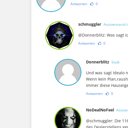
Antworten
0
schmuggler
Assistenzarzt/-
@Donnerblitz: Was sagt id
Antworten
0
Donnerblitz
Studi
Und was sagt Idealo 
Wenn kein Plan,raush
Immer diese Hausei
Antworten
0
NoDealNoFeel
Assiste
@schmuggler: Die 1165
des Dealerstellens g