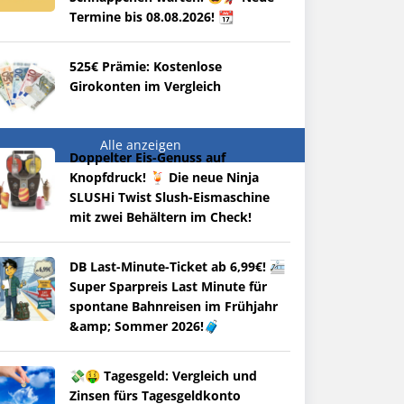
Termine bis 08.08.2026! 📆
525€ Prämie: Kostenlose
Girokonten im Vergleich
Alle anzeigen
Doppelter Eis-Genuss auf
Knopfdruck! 🍹 Die neue Ninja
SLUSHi Twist Slush-Eismaschine
mit zwei Behältern im Check!
DB Last-Minute-Ticket ab 6,99€! 🚈
Super Sparpreis Last Minute für
spontane Bahnreisen im Frühjahr
&amp; Sommer 2026!🧳
💸🤑 Tagesgeld: Vergleich und
Zinsen fürs Tagesgeldkonto