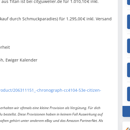
 Titan ist bei cityjuwelier.de für 1.010,10 € inkl.
rkauf durch Schmuckparadies) für 1.295,00 € inkl. Versand
erheit
ph, Ewiger Kalender
Product/206311151_-chronograph-cc4104-53e-citizen-
erhalten wir oftmals eine kleine Provision als Vergütung. Für dich
du bestellst. Diese Provisionen haben in keinem Fall Auswirkung auf
aften gehört unter anderem eBay und das Amazon PartnerNet. Als
T