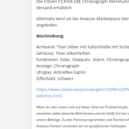
Die Citizen CC4104-53E Chronograph Herrenuhr aus
Versand erhältlich.
Alternativ wird sie bei Amazon Marketplace (Ve
angeboten.
Beschreibung:
Armband: Titan Silber mit Faltschließe mit Sich
Gehäuse: Titan silberfarben
Funktionen: Solar, Stoppuhr, Alarm, Chronogra
Anzeige: Chronograph
Uhrglas: Antireflex-Saphir
Zifferblatt: schwarz
https://www.idealo.de/preisvergleich/OffersOf
watches.html
Wenn du über einen Link auf dieser Seite ein Produkt kaufst, 
entstehen dabei keinerlei Mehrkosten und dir bleibt frei wo 
unsere Beiträge. Zu den Partnerprogrammen und Partnersch
Amazon-Partner verdienen wir an qualifizierten Verkäufen.