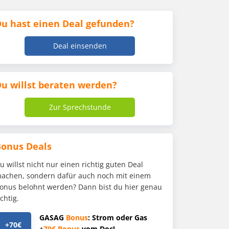
u hast einen Deal gefunden?
Deal einsenden
u willst beraten werden?
Zur Sprechstunde
Bonus Deals
u willst nicht nur einen richtig guten Deal
achen, sondern dafür auch noch mit einem
onus belohnt werden? Dann bist du hier genau
ichtig.
GASAG
Bonus
: Strom oder Gas
+70€
+
70€
Bonus
vom Doc!