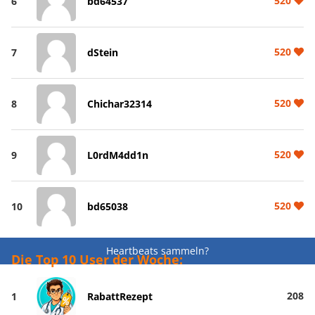
520
6
bd64537
520
7
dStein
520
8
Chichar32314
520
9
L0rdM4dd1n
520
10
bd65038
Heartbeats sammeln?
Die Top 10 User der Woche:
208
1
RabattRezept