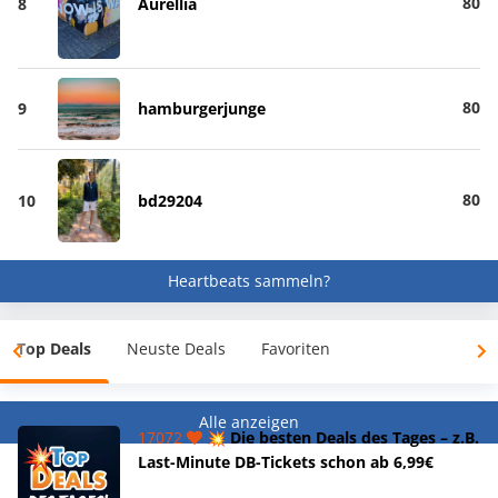
80
8
Aurellia
80
9
hamburgerjunge
80
10
bd29204
Heartbeats sammeln?
Top Deals
Neuste Deals
Favoriten
Alle anzeigen
17072
💥 Die besten Deals des Tages – z.B.
Last-Minute DB-Tickets schon ab 6,99€