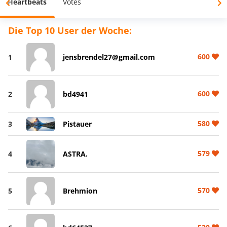
Heartbeats
Votes
Die Top 10 User der Woche:
600
1
jensbrendel27@gmail.com
600
2
bd4941
580
3
Pistauer
579
4
ASTRA.
570
5
Brehmion