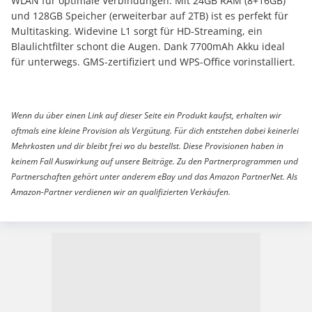
WLAN für optimale Verbindungen. Mit 24GB RAM (8+16GB)
und 128GB Speicher (erweiterbar auf 2TB) ist es perfekt für
Multitasking. Widevine L1 sorgt für HD-Streaming, ein
Blaulichtfilter schont die Augen. Dank 7700mAh Akku ideal
für unterwegs. GMS-zertifiziert und WPS-Office vorinstalliert.
Wenn du über einen Link auf dieser Seite ein Produkt kaufst, erhalten wir
oftmals eine kleine Provision als Vergütung. Für dich entstehen dabei keinerlei
Mehrkosten und dir bleibt frei wo du bestellst. Diese Provisionen haben in
keinem Fall Auswirkung auf unsere Beiträge. Zu den Partnerprogrammen und
Partnerschaften gehört unter anderem eBay und das Amazon PartnerNet. Als
Amazon-Partner verdienen wir an qualifizierten Verkäufen.