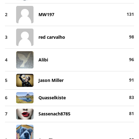
131
2
MW197
98
3
red carvalho
96
4
Alibi
91
5
Jason Miller
83
6
Quasselkiste
81
7
Sassenach8785