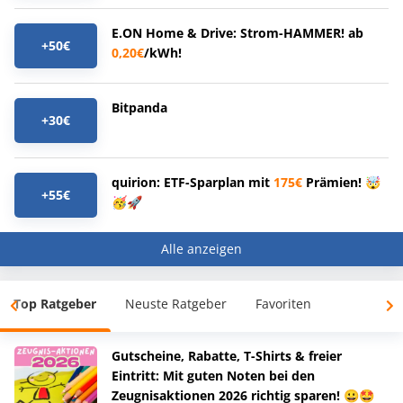
E.ON Home & Drive: Strom-HAMMER! ab
+50€
0,20€
/kWh!
Bitpanda
+30€
quirion: ETF-Sparplan mit
175€
Prämien! 🤯
+55€
🥳🚀
Alle anzeigen
Top Ratgeber
Neuste Ratgeber
Favoriten
Gutscheine, Rabatte, T-Shirts & freier
Eintritt: Mit guten Noten bei den
Zeugnisaktionen 2026 richtig sparen! 😀🤩