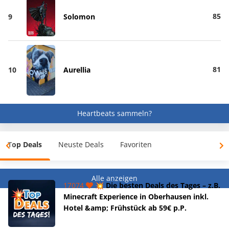
85
9
Solomon
81
10
Aurellia
Heartbeats sammeln?
Top Deals
Neuste Deals
Favoriten
Alle anzeigen
17074
💥 Die besten Deals des Tages – z.B.
Minecraft Experience in Oberhausen inkl.
Hotel &amp; Frühstück ab 59€ p.P.