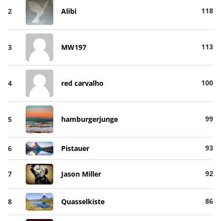
118
2
Alibi
113
3
MW197
100
4
red carvalho
99
5
hamburgerjunge
93
6
Pistauer
92
7
Jason Miller
86
8
Quasselkiste