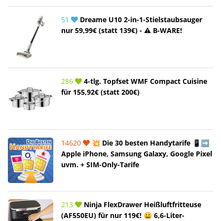
51
Dreame U10 2-in-1-Stielstaubsauger
nur 59,99€ (statt 139€) - ⚠️ B-WARE!
286
4-tlg. Topfset WMF Compact Cuisine
für 155,92€ (statt 200€)
14620
💥 Die 30 besten Handytarife 📱➡️
Apple iPhone, Samsung Galaxy, Google Pixel
uvm. + SIM-Only-Tarife
213
Ninja FlexDrawer Heißluftfritteuse
(AF550EU) für nur 119€! 😀 6,6-Liter-