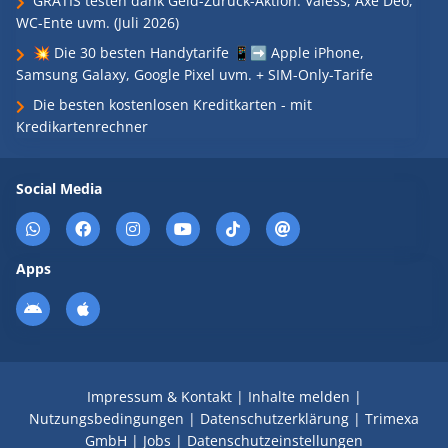
GRATIS testen dank Geld-Zurück-Aktion: Valess, Axe Deo,
WC-Ente uvm. (Juli 2026)
💥 Die 30 besten Handytarife 📱➡️ Apple iPhone,
Samsung Galaxy, Google Pixel uvm. + SIM-Only-Tarife
Die besten kostenlosen Kreditkarten - mit
Kredikartenrechner
Social Media
Apps
Impressum & Kontakt
|
Inhalte melden
|
Nutzungsbedingungen
|
Datenschutzerklärung
|
Trimexa
GmbH
|
Jobs
|
Datenschutzeinstellungen