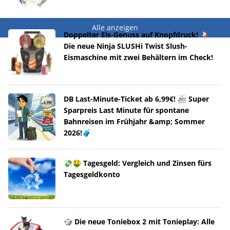
Alle anzeigen
Doppelter Eis-Genuss auf Knopfdruck! 🍹
Die neue Ninja SLUSHi Twist Slush-
Eismaschine mit zwei Behältern im Check!
DB Last-Minute-Ticket ab 6,99€! 🚈 Super
Sparpreis Last Minute für spontane
Bahnreisen im Frühjahr &amp; Sommer
2026!🧳
💸🤑 Tagesgeld: Vergleich und Zinsen fürs
Tagesgeldkonto
🎲 Die neue Toniebox 2 mit Tonieplay: Alle