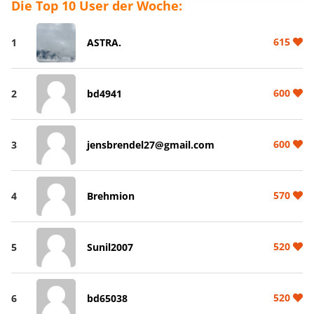
Die Top 10 User der Woche:
615
1
ASTRA.
600
2
bd4941
600
3
jensbrendel27@gmail.com
570
4
Brehmion
520
5
Sunil2007
520
6
bd65038