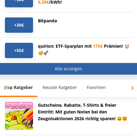
0,20€
/kWh!
Bitpanda
+30€
quirion: ETF-Sparplan mit
175€
Prämien! 🤯
+55€
🥳🚀
Alle anzeigen
Top Ratgeber
Neuste Ratgeber
Favoriten
Gutscheine, Rabatte, T-Shirts & freier
Eintritt: Mit guten Noten bei den
Zeugnisaktionen 2026 richtig sparen! 😀🤩