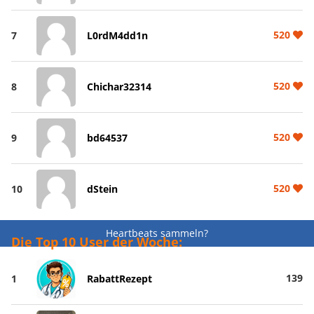
520
7
L0rdM4dd1n
520
8
Chichar32314
520
9
bd64537
520
10
dStein
Heartbeats sammeln?
Die Top 10 User der Woche:
139
1
RabattRezept