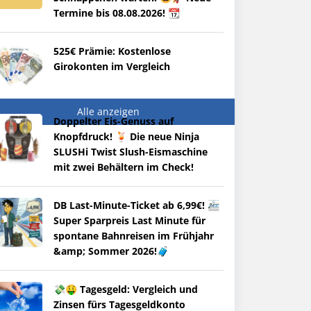
Termine bis 08.08.2026! 📆
525€ Prämie: Kostenlose
Girokonten im Vergleich
Alle anzeigen
Doppelter Eis-Genuss auf
Knopfdruck! 🍹 Die neue Ninja
SLUSHi Twist Slush-Eismaschine
mit zwei Behältern im Check!
DB Last-Minute-Ticket ab 6,99€! 🚈
Super Sparpreis Last Minute für
spontane Bahnreisen im Frühjahr
&amp; Sommer 2026!🧳
💸🤑 Tagesgeld: Vergleich und
Zinsen fürs Tagesgeldkonto