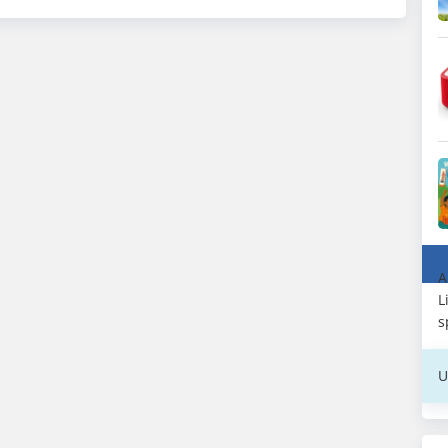
A
L
s
U