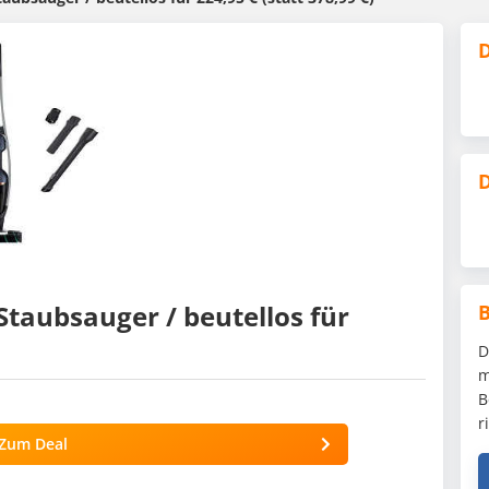
D
D
aub­sau­ger / beutellos für
D
m
B
r
Zum Deal