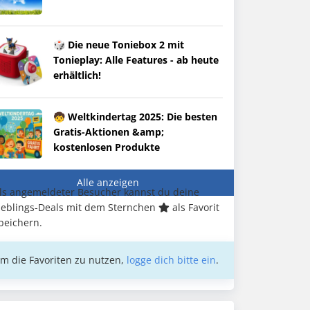
🎲 Die neue Toniebox 2 mit
Tonieplay: Alle Features - ab heute
erhältlich!
🧒 Weltkindertag 2025: Die besten
Gratis-Aktionen &amp;
kostenlosen Produkte
Alle anzeigen
ls angemeldeter Besucher kannst du deine
ieblings-Deals mit dem Sternchen
als Favorit
peichern.
m die Favoriten zu nutzen,
logge dich bitte ein
.