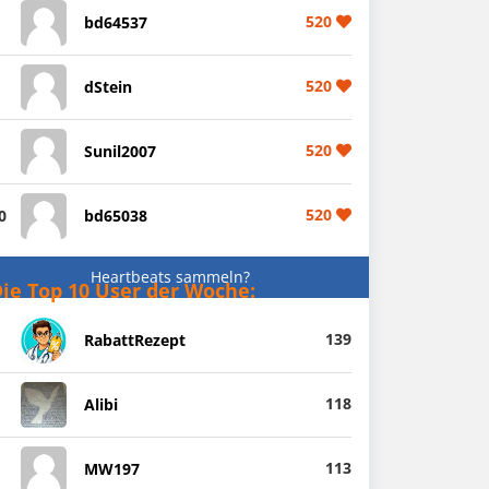
520
bd64537
520
dStein
520
Sunil2007
520
0
bd65038
Heartbeats sammeln?
ie Top 10 User der Woche:
139
RabattRezept
118
Alibi
113
MW197