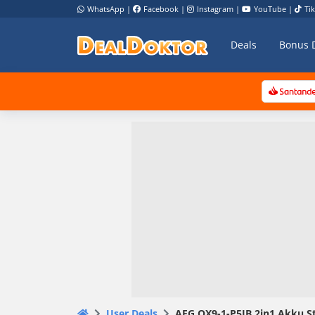
WhatsApp
|
Facebook
|
Instagram
|
YouTube
|
Ti
Deals
Bonus 
User Deals
AEG QX9-1-P5IB 2in1 Akku Stau