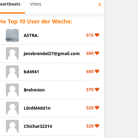
eartbeats
Votes
ie Top 10 User der Woche:
615
ASTRA.
600
jensbrendel27@gmail.com
600
bd4941
570
Brehmion
520
L0rdM4dd1n
520
Chichar32314