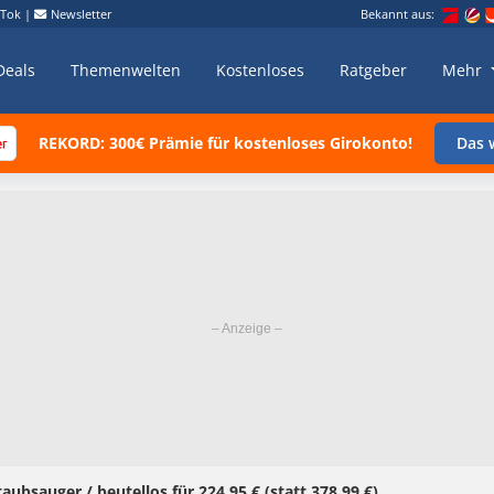
kTok
|
Newsletter
Bekannt aus:
Deals
Themenwelten
Kostenloses
Ratgeber
Mehr
REKORD: 300€ Prämie für kostenloses Girokonto!
Das w
b­sau­ger / beutellos für 224,95 € (statt 378,99 €)