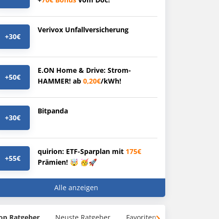
Verivox Unfallversicherung
+30€
E.ON Home & Drive: Strom-
+50€
HAMMER! ab
0,20€
/kWh!
Bitpanda
+30€
quirion: ETF-Sparplan mit
175€
+55€
Prämien! 🤯 🥳🚀
Alle anzeigen
op Ratgeber
Neuste Ratgeber
Favoriten