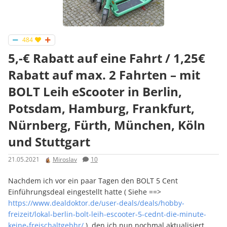
484
5,-€ Rabatt auf eine Fahrt / 1,25€
Rabatt auf max. 2 Fahrten – mit
BOLT Leih eScooter in Berlin,
Potsdam, Hamburg, Frankfurt,
Nürnberg, Fürth, München, Köln
und Stuttgart
21.05.2021
Miroslav
10
Nachdem ich vor ein paar Tagen den BOLT 5 Cent
Einführungsdeal eingestellt hatte ( Siehe ==>
https://www.dealdoktor.de/user-deals/deals/hobby-
freizeit/lokal-berlin-bolt-leih-escooter-5-cednt-die-minute-
keine-freischaltgebhr/
), den ich nun nochmal aktualisiert