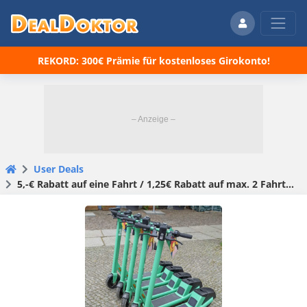
REKORD: 300€ Prämie für kostenloses Girokonto!
User Deals
5,-€ Rabatt auf eine Fahrt / 1,25€ Rabatt auf max. 2 Fahrten – mit BOLT Leih eScooter in Berlin, Potsdam, Hamburg, Frankfurt, Nürnberg, Fürth, München, Köln und Stuttgart