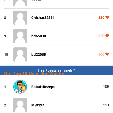
520
8
Chichar32314
520
9
bd65038
500
10
bd22065
Heartbeats sammeln?
Die Top 10 User der Woche:
139
1
RabattRezept
113
2
MW197