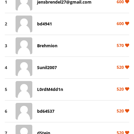
600
1
jensbrendel27@gmail.com
600
2
bd4941
570
3
Brehmion
520
4
Sunil2007
520
5
L0rdM4dd1n
520
6
bd64537
520
7
dStein