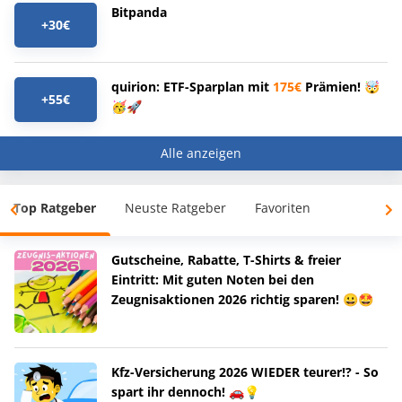
Bitpanda
+30€
quirion: ETF-Sparplan mit
175€
Prämien! 🤯
+55€
🥳🚀
Alle anzeigen
Top Ratgeber
Neuste Ratgeber
Favoriten
Gutscheine, Rabatte, T-Shirts & freier
Eintritt: Mit guten Noten bei den
Zeugnisaktionen 2026 richtig sparen! 😀🤩
Kfz-Versicherung 2026 WIEDER teurer!? - So
spart ihr dennoch! 🚗💡