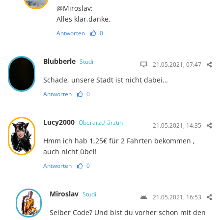
@Miroslav:
Alles klar,danke.
Antworten
0
Blubberle
Studi
21.05.2021, 07:47
Schade, unsere Stadt ist nicht dabei…
Antworten
0
Lucy2000
Oberarzt/-ärztin
21.05.2021, 14:35
Hmm ich hab 1,25€ für 2 Fahrten bekommen ,
auch nicht übel!
Antworten
0
Miroslav
Studi
21.05.2021, 16:53
Selber Code? Und bist du vorher schon mit den