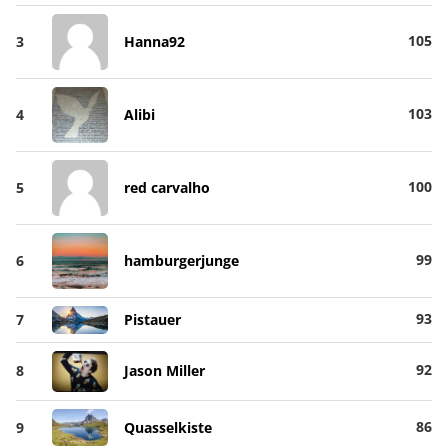
105
3
Hanna92
103
4
Alibi
100
5
red carvalho
99
6
hamburgerjunge
93
7
Pistauer
92
8
Jason Miller
86
9
Quasselkiste