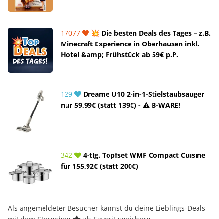
17077
💥 Die besten Deals des Tages – z.B.
Minecraft Experience in Oberhausen inkl.
Hotel &amp; Frühstück ab 59€ p.P.
129
Dreame U10 2-in-1-Stielstaubsauger
nur 59,99€ (statt 139€) - ⚠️ B-WARE!
342
4-tlg. Topfset WMF Compact Cuisine
für 155,92€ (statt 200€)
Als angemeldeter Besucher kannst du deine Lieblings-Deals
mit dem Sternchen
als Favorit speichern.