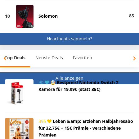
85
10
Solomon
Heartbeats sammeln?
Top Deals
Neuste Deals
Favoriten
Alle anzeigen
90
🤯 Bestpreis! Nintendo Switch 2
Kamera für 19,99€ (statt 35€)
395
Leben &amp; Erziehen Halbjahresabo
für 32,75€ + 15€ Prämie - verschiedene
Prämien