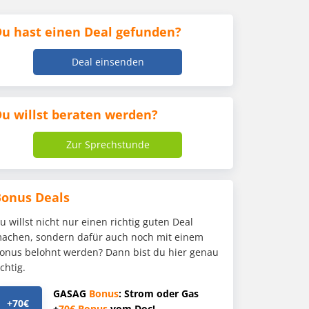
u hast einen Deal gefunden?
Deal einsenden
u willst beraten werden?
Zur Sprechstunde
Bonus Deals
u willst nicht nur einen richtig guten Deal
achen, sondern dafür auch noch mit einem
onus belohnt werden? Dann bist du hier genau
ichtig.
GASAG
Bonus
: Strom oder Gas
+70€
+
70€
Bonus
vom Doc!