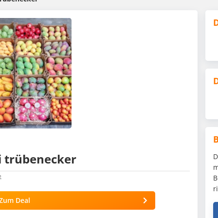
D
D
i trübenecker
D
m
e
B
r
Zum Deal