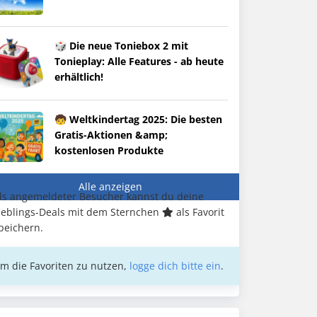
🎲 Die neue Toniebox 2 mit
Tonieplay: Alle Features - ab heute
erhältlich!
🧒 Weltkindertag 2025: Die besten
Gratis-Aktionen &amp;
kostenlosen Produkte
Alle anzeigen
ls angemeldeter Besucher kannst du deine
ieblings-Deals mit dem Sternchen
als Favorit
peichern.
m die Favoriten zu nutzen,
logge dich bitte ein
.