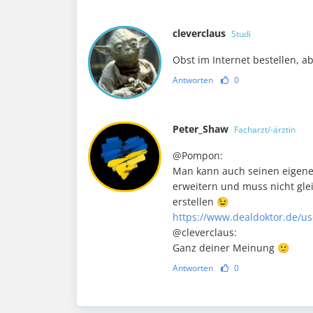
cleverclaus
Studi
Obst im Internet bestellen, ab
Antworten
0
Peter_Shaw
Facharzt/-ärztin
@Pompon:
Man kann auch seinen eigene
erweitern und muss nicht gle
erstellen 😉
https://www.dealdoktor.de/us
@cleverclaus:
Ganz deiner Meinung 🙂
Antworten
0