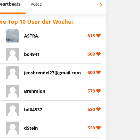
eartbeats
Votes
ie Top 10 User der Woche:
615
ASTRA.
600
bd4941
600
jensbrendel27@gmail.com
570
Brehmion
520
bd64537
520
dStein