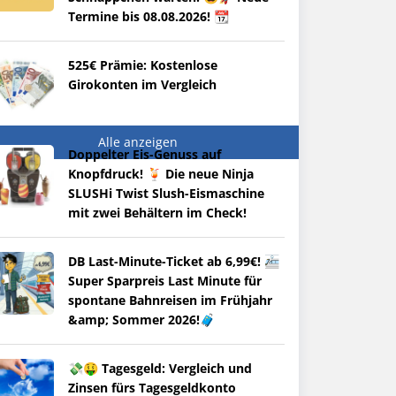
Termine bis 08.08.2026! 📆
525€ Prämie: Kostenlose
Girokonten im Vergleich
Alle anzeigen
Doppelter Eis-Genuss auf
Knopfdruck! 🍹 Die neue Ninja
SLUSHi Twist Slush-Eismaschine
mit zwei Behältern im Check!
DB Last-Minute-Ticket ab 6,99€! 🚈
Super Sparpreis Last Minute für
spontane Bahnreisen im Frühjahr
&amp; Sommer 2026!🧳
💸🤑 Tagesgeld: Vergleich und
Zinsen fürs Tagesgeldkonto