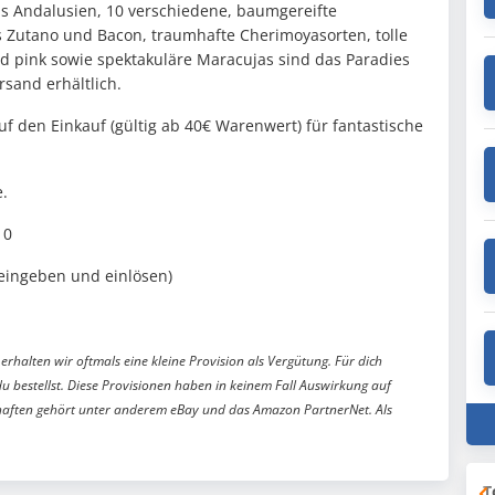
us Andalusien, 10 verschiedene, baumgereifte
s Zutano und Bacon, traumhafte Cherimoyasorten, tolle
d pink sowie spektakuläre Maracujas sind das Paradies
rsand erhältlich.
f den Einkauf (gültig ab 40€ Warenwert) für fantastische
e.
10
 eingeben und einlösen)
erhalten wir oftmals eine kleine Provision als Vergütung. Für dich
du bestellst. Diese Provisionen haben in keinem Fall Auswirkung auf
aften gehört unter anderem eBay und das Amazon PartnerNet. Als
T