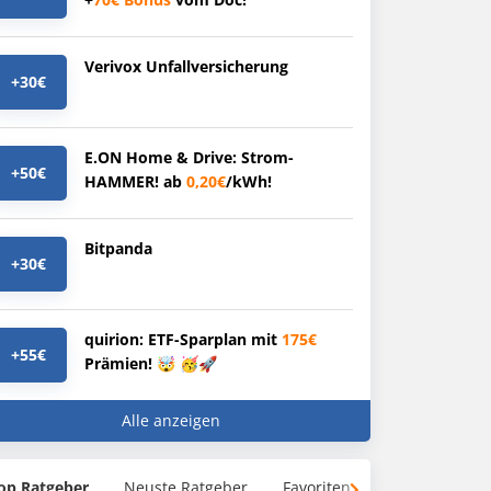
Verivox Unfallversicherung
+30€
E.ON Home & Drive: Strom-
+50€
HAMMER! ab
0,20€
/kWh!
Bitpanda
+30€
quirion: ETF-Sparplan mit
175€
+55€
Prämien! 🤯 🥳🚀
Alle anzeigen
op Ratgeber
Neuste Ratgeber
Favoriten