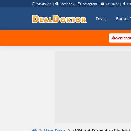
WhatsApp
|
Facebook
|
Instagram
|
YouTube
|
Ti
Deals
Bonus 
User Deals
-10% auf Tropenfrüchte bei 