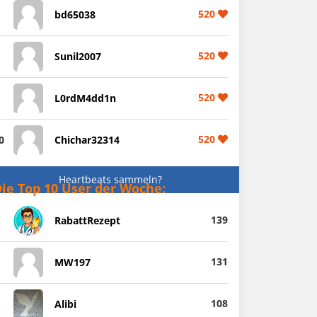
520
bd65038
520
Sunil2007
520
L0rdM4dd1n
520
0
Chichar32314
Heartbeats sammeln?
ie Top 10 User der Woche:
139
RabattRezept
131
MW197
108
Alibi