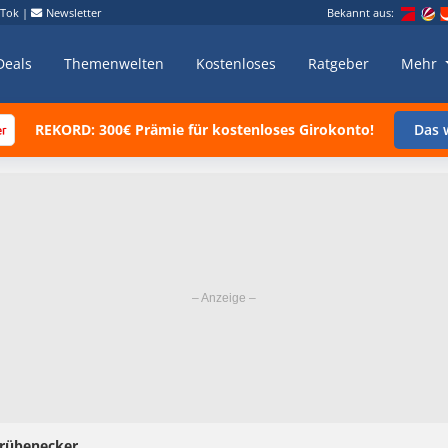
kTok
|
Newsletter
Bekannt aus:
Deals
Themenwelten
Kostenloses
Ratgeber
Mehr
REKORD: 300€ Prämie für kostenloses Girokonto!
Das w
trübenecker