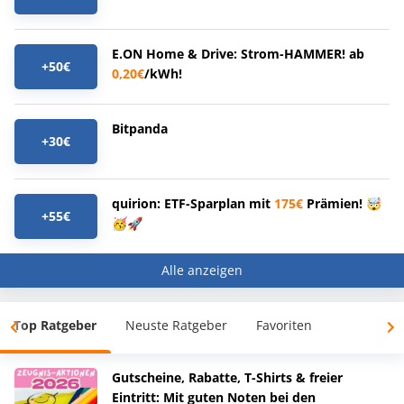
E.ON Home & Drive: Strom-HAMMER! ab
+50€
0,20€
/kWh!
Bitpanda
+30€
quirion: ETF-Sparplan mit
175€
Prämien! 🤯
+55€
🥳🚀
Alle anzeigen
Top Ratgeber
Neuste Ratgeber
Favoriten
Gutscheine, Rabatte, T-Shirts & freier
Eintritt: Mit guten Noten bei den