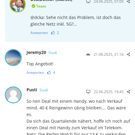
24.06.2025, 07:00
Team
@dcka: Sehe nicht das Problem, ist doch das
gleiche Netz inkl. 5G?…
Antworten
2
Jeremy20
Studi
21.06.2025, 21:16
Top Angebot!
Antworten
4
Pusti
Studi
22.06.2025, 19:45
So nen Deal mit einem Handy, wo nach Verkauf
mind. 40 € Reingewinn übrig bleiben…. Das wäre
es.
Da sich das Quartalende nähert, hoffe ich noch auf
einen Deal mit Handy zum Verkauf im Telekom-
Netz. Die Redmi Watch für nur 13 € zu verkaufen,