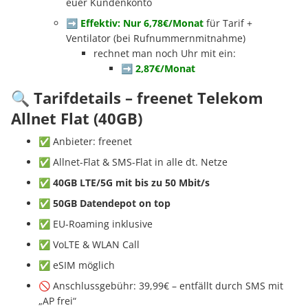
euer Kundenkonto
➡️ Effektiv: Nur 6,78€/Monat
für Tarif +
Ventilator (bei Rufnummernmitnahme)
rechnet man noch Uhr mit ein:
➡️ 2,87€/Monat
🔍 Tarifdetails – freenet Telekom
Allnet Flat (40GB)
✅ Anbieter: freenet
✅ Allnet-Flat & SMS-Flat in alle dt. Netze
✅ 40GB LTE/5G mit bis zu 50 Mbit/s
✅ 50GB Datendepot on top
✅ EU-Roaming inklusive
✅ VoLTE & WLAN Call
✅ eSIM möglich
🚫 Anschlussgebühr: 39,99€ – entfällt durch SMS mit
„AP frei“