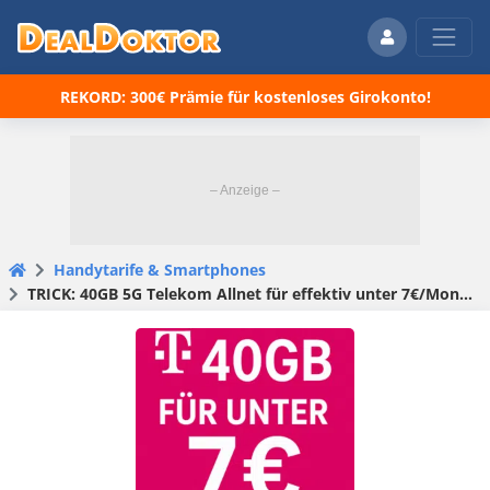
REKORD: 300€ Prämie für kostenloses Girokonto!
Handytarife & Smartphones
TRICK: 40GB 5G Telekom Allnet für effektiv unter 7€/Monat 😲 on top noch Xiaomi Smart Tower Fan 2 dazu