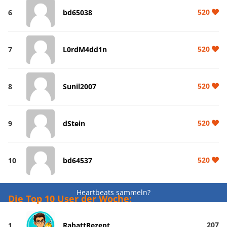
520
6
bd65038
520
7
L0rdM4dd1n
520
8
Sunil2007
520
9
dStein
520
10
bd64537
Heartbeats sammeln?
Die Top 10 User der Woche:
207
1
RabattRezept