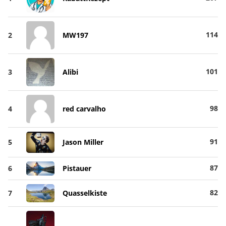
114
2
MW197
101
3
Alibi
98
4
red carvalho
91
5
Jason Miller
87
6
Pistauer
82
7
Quasselkiste