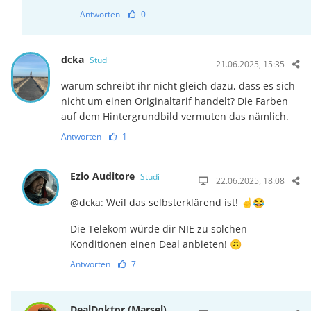
Antworten
0
dcka
Studi
21.06.2025, 15:35
warum schreibt ihr nicht gleich dazu, dass es sich
nicht um einen Originaltarif handelt? Die Farben
auf dem Hintergrundbild vermuten das nämlich.
Antworten
1
Ezio Auditore
Studi
22.06.2025, 18:08
@dcka: Weil das selbsterklärend ist! ☝️😂
Die Telekom würde dir NIE zu solchen
Konditionen einen Deal anbieten! 🙃
Antworten
7
DealDoktor (Marsel)