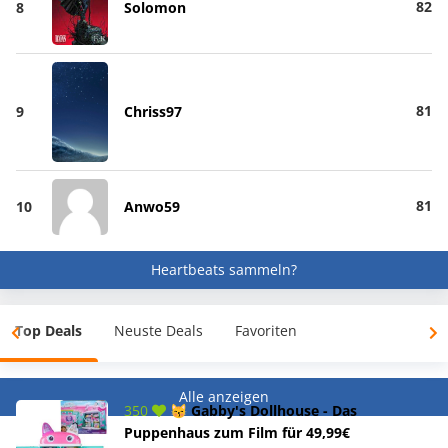
82
8
Solomon
81
9
Chriss97
81
10
Anwo59
Heartbeats sammeln?
Top Deals
Neuste Deals
Favoriten
Alle anzeigen
350
😽 Gabby's Dollhouse - Das
Puppenhaus zum Film für 49,99€