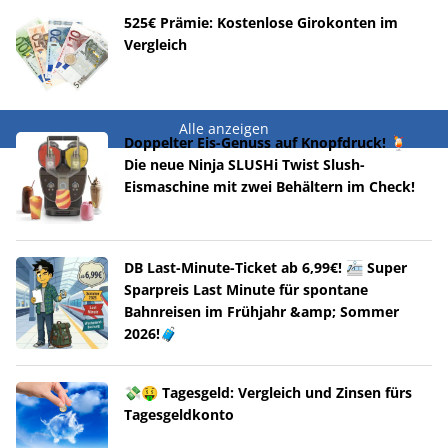
525€ Prämie: Kostenlose Girokonten im
Vergleich
Alle anzeigen
Doppelter Eis-Genuss auf Knopfdruck! 🍹
Die neue Ninja SLUSHi Twist Slush-
Eismaschine mit zwei Behältern im Check!
DB Last-Minute-Ticket ab 6,99€! 🚈 Super
Sparpreis Last Minute für spontane
Bahnreisen im Frühjahr &amp; Sommer
2026!🧳
💸🤑 Tagesgeld: Vergleich und Zinsen fürs
Tagesgeldkonto