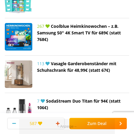
267
Coolblue Heimkinowochen – z.B.
Samsung 50" 4K Smart TV für 689€ (statt
768€)
113
Vasagle Garderobenständer mit
Schuhschrank für 48,99€ (statt 67€)
7
SodaStream Duo Titan für 94€ (statt
106€)
587
Zum Deal