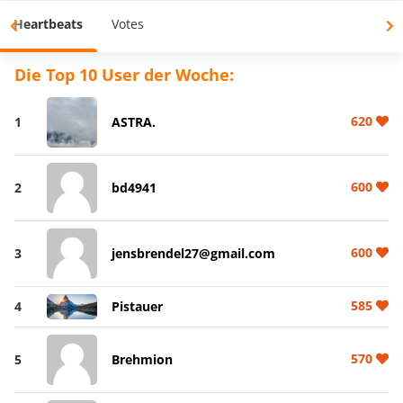
Heartbeats
Votes
Die Top 10 User der Woche:
620
1
ASTRA.
600
2
bd4941
600
3
jensbrendel27@gmail.com
585
4
Pistauer
570
5
Brehmion