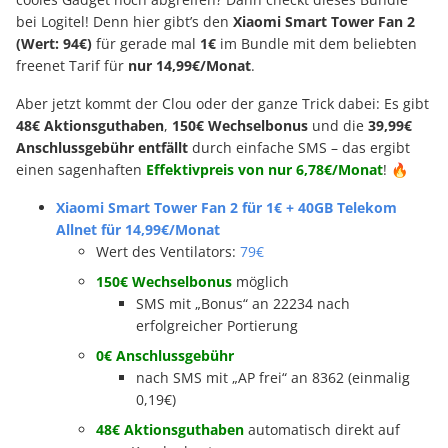
bei Logitel! Denn hier gibt’s den
Xiaomi Smart Tower Fan 2
(Wert: 94€)
für gerade mal
1€
im Bundle mit dem beliebten
freenet Tarif für
nur 14,99€/Monat
.
Aber jetzt kommt der Clou oder der ganze Trick dabei: Es gibt
48€ Aktionsguthaben
,
150€ Wechselbonus
und die
39,99€
Anschlussgebühr entfällt
durch einfache SMS – das ergibt
einen sagenhaften
Effektivpreis von nur 6,78€/Monat
! 🔥
Xiaomi Smart Tower Fan 2 für 1€ + 40GB Telekom
Allnet für 14,99€/Monat
Wert des Ventilators:
79€
150€ Wechselbonus
möglich
SMS mit „Bonus“ an 22234 nach
erfolgreicher Portierung
0€ Anschlussgebühr
nach SMS mit „AP frei“ an 8362 (einmalig
0,19€)
48€ Aktionsguthaben
automatisch direkt auf