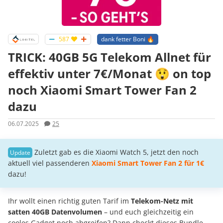
587
dank fetter Boni 🔥
TRICK: 40GB 5G Telekom Allnet für
effektiv unter 7€/Monat 😲 on top
noch Xiaomi Smart Tower Fan 2
dazu
06.07.2025
25
Zuletzt gab es die Xiaomi Watch 5, jetzt den noch
aktuell viel passenderen
Xiaomi Smart Tower Fan 2 für 1€
dazu!
Ihr wollt einen richtig guten Tarif im
Telekom-Netz mit
satten 40GB Datenvolumen
– und euch gleichzeitig ein
cooles Gadget noch abgreifen? Dann checkt dieses Bundle