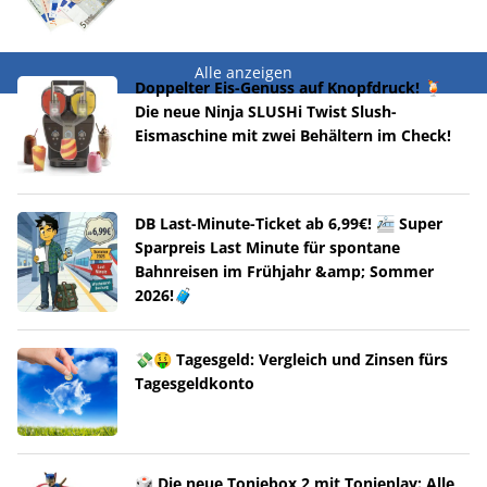
Alle anzeigen
Doppelter Eis-Genuss auf Knopfdruck! 🍹
Die neue Ninja SLUSHi Twist Slush-
Eismaschine mit zwei Behältern im Check!
DB Last-Minute-Ticket ab 6,99€! 🚈 Super
Sparpreis Last Minute für spontane
Bahnreisen im Frühjahr &amp; Sommer
2026!🧳
💸🤑 Tagesgeld: Vergleich und Zinsen fürs
Tagesgeldkonto
🎲 Die neue Toniebox 2 mit Tonieplay: Alle