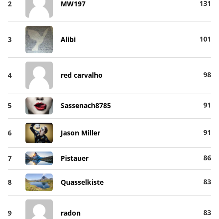
131
2
MW197
101
3
Alibi
98
4
red carvalho
91
5
Sassenach8785
91
6
Jason Miller
86
7
Pistauer
83
8
Quasselkiste
83
9
radon