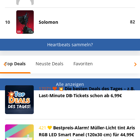
82
10
Solomon
Heartbeats sammeln?
Top Deals
Neuste Deals
Favoriten
Alle anzeigen
17071
💥 Die besten Deals des Tages – z.B.
Last-Minute DB-Tickets schon ab 6,99€
421
Bestpreis-Alarm! Müller-Licht tint Aris
RGB LED Smart Panel (120x30 cm) für 44,99€