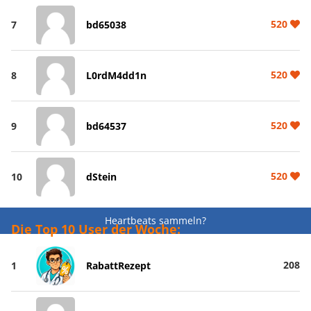
520
7
bd65038
520
8
L0rdM4dd1n
520
9
bd64537
520
10
dStein
Heartbeats sammeln?
Die Top 10 User der Woche:
208
1
RabattRezept