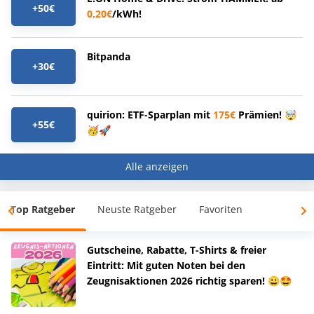
+50€
0,20€
/kWh!
Bitpanda
+30€
quirion: ETF-Sparplan mit
175€
Prämien! 🤯
+55€
🥳🚀
Alle anzeigen
Top Ratgeber
Neuste Ratgeber
Favoriten
Gutscheine, Rabatte, T-Shirts & freier
Eintritt: Mit guten Noten bei den
Zeugnisaktionen 2026 richtig sparen! 😀🤩