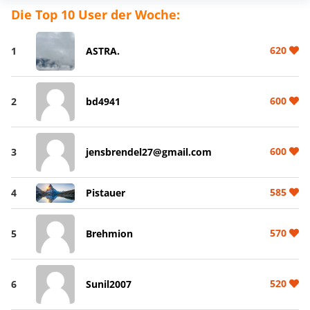
Die Top 10 User der Woche:
620
1
ASTRA.
600
2
bd4941
600
3
jensbrendel27@gmail.com
585
4
Pistauer
570
5
Brehmion
520
6
Sunil2007