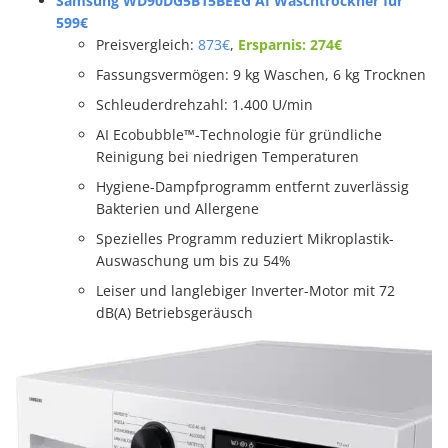
Samsung WD90DG5B15BEEG AI Waschtrockner für
599€
Preisvergleich:
873€
,
Ersparnis: 274€
Fassungsvermögen: 9 kg Waschen, 6 kg Trocknen
Schleuderdrehzahl: 1.400 U/min
AI Ecobubble™-Technologie für gründliche
Reinigung bei niedrigen Temperaturen
Hygiene-Dampfprogramm entfernt zuverlässig
Bakterien und Allergene
Spezielles Programm reduziert Mikroplastik-
Auswaschung um bis zu 54%
Leiser und langlebiger Inverter-Motor mit 72
dB(A) Betriebsgeräusch