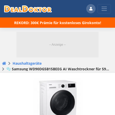
REKORD: 300€ Prämie für kostenloses Girokonto!
Haushaltsgeräte
🫧 Samsung WD90DG5B15BEEG AI Waschtrockner für 599€ (statt 873€)