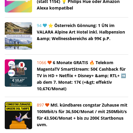
(statt 115€) 💡 Philips Hue oder Amazon
Alexa kompatibel
94
⭐ Österreich Gönnung: 1 ÜN im
VALARA Alpine Art Hotel inkl. Halbpension
&amp; Wellnessbereichs ab 99€ p.P.
1066
6 Monate GRATIS 🔥 Telekom
MagentaTV SmartStream: 50€ Cashback für
TV in HD + Netflix + Disney+ &amp; RTL+ ➡️
ab dem 7. Monat: 17€ (=&gt; effektiv
10,67€/Monat)
897
Mtl. kündbares congstar Zuhause mit
100Mbit/s für 36,50€/Monat / mit 250Mbit/s
für 43,50€/Monat + bis zu 200€ Startbonus
uvm.