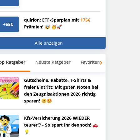
quirion: ETF-Sparplan mit
175€
+55€
Prämien! 🤯 🥳🚀
Alle anzeigen
op Ratgeber
Neuste Ratgeber
Favoriten
Gutscheine, Rabatte, T-Shirts &
freier Eintritt: Mit guten Noten bei
den Zeugnisaktionen 2026 richtig
sparen! 😀🤩
Kfz-Versicherung 2026 WIEDER
teurer!? - So spart ihr dennoch! 🚗
💡