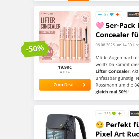
87
🩷 5er-Pack 
Concealer fü
06.08.2026
um 14:30 Uh
-50%
Müde Augen nach ein
wollt? Da kommt dies
19,99€
Lifter Concealer!
Akt
40,00€
unfassbar günstig. N
Zum Deal
Rossmann um die 8€ p
gleich mal 50%
!
353
😏 Perfekt 
Pixel Art Ru