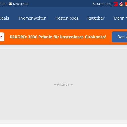
kTok
|
Newsletter
Bekannt aus:
Deals
Themenwelten
Kostenloses
Ratgeber
Mehr
REKORD: 300€ Prämie für kostenloses Girokonto!
Das w