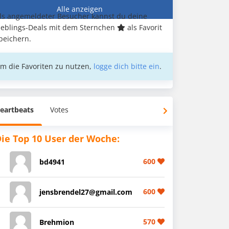
Alle anzeigen
ls angemeldeter Besucher kannst du deine
ieblings-Deals mit dem Sternchen
als Favorit
peichern.
m die Favoriten zu nutzen,
logge dich bitte ein
.
eartbeats
Votes
ie Top 10 User der Woche:
600
bd4941
600
jensbrendel27@gmail.com
570
Brehmion