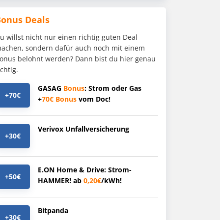
Bonus Deals
u willst nicht nur einen richtig guten Deal
achen, sondern dafür auch noch mit einem
onus belohnt werden? Dann bist du hier genau
ichtig.
GASAG
Bonus
: Strom oder Gas
+70€
+
70€
Bonus
vom Doc!
Verivox Unfallversicherung
+30€
E.ON Home & Drive: Strom-
+50€
HAMMER! ab
0,20€
/kWh!
Bitpanda
+30€