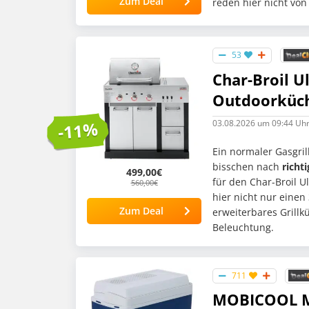
Zum Deal
reden hier nicht vo
53
Char-Broil 
Outdoorküche
03.08.2026
um 09:44 Uh
-11%
Ein normaler Gasgril
bisschen nach
richt
499,00€
für den Char-Broil U
560,00€
hier nicht nur einen
Zum Deal
erweiterbares Grill
Beleuchtung.
711
MOBICOOL Mi