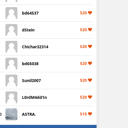
520
bd64537
520
dStein
520
Chichar32314
520
bd65038
520
Sunil2007
520
L0rdM4dd1n
515
0
ASTRA.