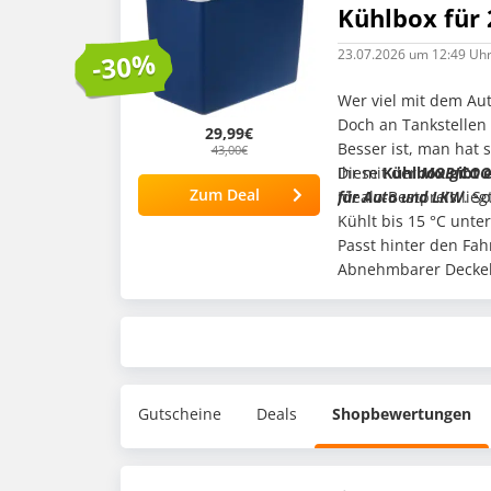
Kühlbox für 
23.07.2026
um 12:49 Uh
-30%
Wer viel mit dem Aut
Doch an Tankstellen
29,99€
Besser ist, man hat 
43,00€
Ihr mit der
Diese
Kühlbox gibt e
MOBICOOL 
Zum Deal
für Auto und LKW
Idealo-Bestpreis lieg
. S
Kühlt bis 15 °C unt
Passt hinter den Fah
Abnehmbarer Deckel 
12-V-Verbindungskab
Anschluss an 230V ü
Hochwertige Isolier
Stunden frisch
Legen Sie ausschließ
Gutscheine
Deals
Shopbewertungen