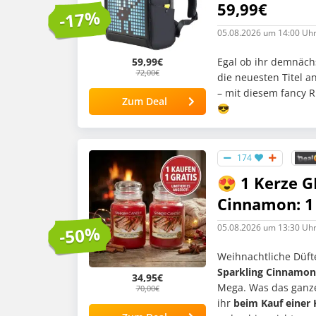
59,99€
-17%
05.08.2026
um 14:00 Uh
Egal ob ihr demnäch
59,99€
72,00€
die neuesten Titel a
– mit diesem fancy R
Zum Deal
😎
174
😍 1 Kerze G
Cinnamon: 1 
05.08.2026
um 13:30 Uh
-50%
Weihnachtliche Düfte
Sparkling Cinnamon
34,95€
Mega. Was das ganze
70,00€
ihr
beim Kauf einer 