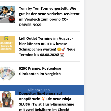
Tom by TomTom vorgestellt: Wie
gut ist der neue Verkehrs-Assistent
im Vergleich zum ooono CO-
DRIVER NO2?
Lidl Outlet Termine im August -
hier können RICHTIG krasse
Schnäppchen warten! 😀🚀 Neue
Termine bis 08.08.2026! 📆
525€ Prämie: Kostenlose
Girokonten im Vergleich
Alle anzeigen
Doppelter Eis-Genuss auf
Knopfdruck! 🍹 Die neue Ninja
SLUSHi Twist Slush-Eismaschine
mit zwei Behältern im Check!