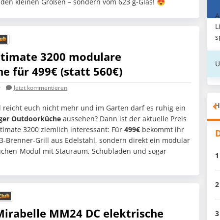
n den kleinen Größen – sondern vom 623 g-Glas! 😍
A
L
s
Ultimate 3200 modulare
U
 für 499€ (statt 560€)
r
Jetzt kommentieren
H
l reicht euch nicht mehr und im Garten darf es ruhig ein
iger Outdoorküche
aussehen? Dann ist der aktuelle Preis
ltimate 3200 ziemlich interessant: Für
499€
bekommt ihr
D
 3-Brenner-Grill aus Edelstahl, sondern direkt ein modular
küchen-Modul mit Stauraum, Schubladen und sogar
1
2
rabelle MM24 DC elektrische
3