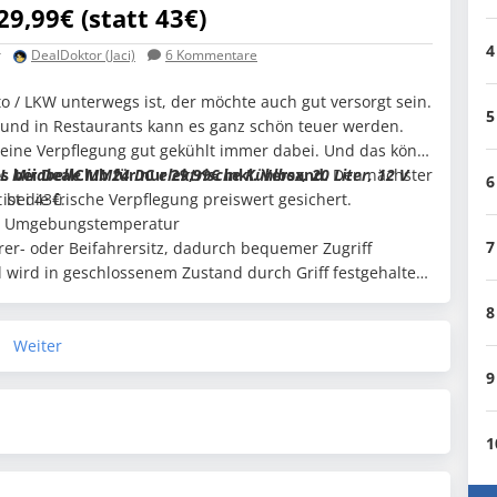
29,99€ (statt 43€)
4
r
DealDoktor (Jaci)
6
Kommentare
o / LKW unterwegs ist, der möchte auch gut versorgt sein.
5
 und in Restaurants kann es ganz schön teuer werden.
seine Verpflegung gut gekühlt immer dabei. Und das könnt
s bei DealClub für nur 29,99€ inkl. Versand.
Mirabelle MM24 DC elektrische Kühlbox, 20 Liter, 12 V
Den nächster
6
t bei 43€.
o ist die frische Verpflegung preiswert gesichert.
er Umgebungstemperatur
7
rer- oder Beifahrersitz, dadurch bequemer Zugriff
wird in geschlossenem Zustand durch Griff festgehalten
el für Zigarettenanzünder im Lieferumfang enthalten,
8
ber Adapter möglich (nicht im Lieferumfang enthalten)
ung hält Inhalte auch ohne Stromquelle über mehrere
Weiter
9
lich vorgekühltes Kühlgut in das Gerät ein
1