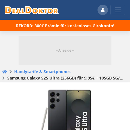
REKORD: 300€ Prämie für kostenloses Girokonto!
Handytarife & Smartphones
Samsung Galaxy S25 Ultra (256GB) für 9,95€ + 105GB 5G/LTE Allnet für 49,99€/Monat + 100€ Wechselbonus (Vodafone Smart L Spezial)