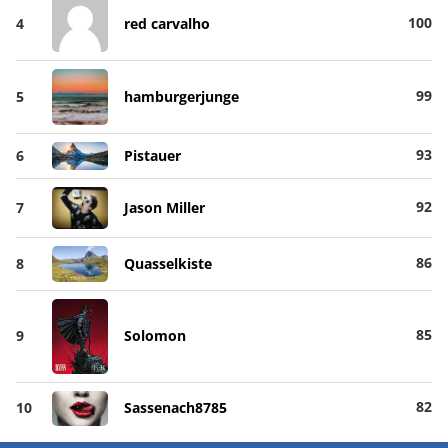
100
4
red carvalho
99
5
hamburgerjunge
93
6
Pistauer
92
7
Jason Miller
86
8
Quasselkiste
85
9
Solomon
82
10
Sassenach8785