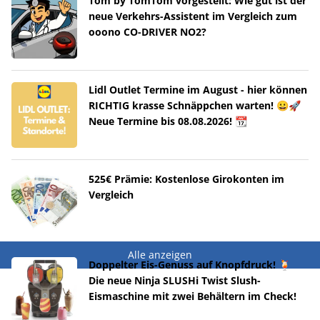
Tom by TomTom vorgestellt: Wie gut ist der
neue Verkehrs-Assistent im Vergleich zum
ooono CO-DRIVER NO2?
Lidl Outlet Termine im August - hier können
RICHTIG krasse Schnäppchen warten! 😀🚀
Neue Termine bis 08.08.2026! 📆
525€ Prämie: Kostenlose Girokonten im
Vergleich
Alle anzeigen
Doppelter Eis-Genuss auf Knopfdruck! 🍹
Die neue Ninja SLUSHi Twist Slush-
Eismaschine mit zwei Behältern im Check!