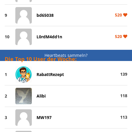
520
9
bd65038
520
10
L0rdM4dd1n
Heartbeats sammeln?
Die Top 10 User der Woche:
139
1
RabattRezept
118
2
Alibi
113
3
MW197