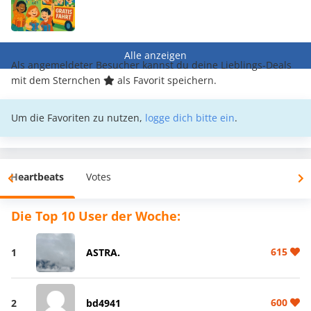
Alle anzeigen
Als angemeldeter Besucher kannst du deine Lieblings-Deals
mit dem Sternchen
als Favorit speichern.
Um die Favoriten zu nutzen,
logge dich bitte ein
.
Heartbeats
Votes
Die Top 10 User der Woche:
615
1
ASTRA.
600
2
bd4941