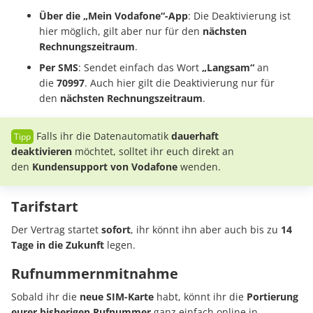
Über die „Mein Vodafone“-App
: Die Deaktivierung ist
hier möglich, gilt aber nur für den
nächsten
Rechnungszeitraum
.
Per SMS
: Sendet einfach das Wort
„Langsam“
an
die
70997
. Auch hier gilt die Deaktivierung nur für
den
nächsten Rechnungszeitraum
.
Falls ihr die Datenautomatik
dauerhaft
deaktivieren
möchtet, solltet ihr euch direkt an
den
Kundensupport von Vodafone
wenden.
Tarifstart
Der Vertrag startet
sofort
, ihr könnt ihn aber auch bis zu
14
Tage in die Zukunft
legen.
Rufnummernmitnahme
Sobald ihr die
neue
SIM-Karte
habt, könnt ihr die
Portierung
eurer bisherigen Rufnummer
ganz einfach online in