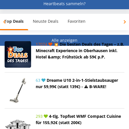
Heartbeats sammeln?
Top Deals
Neuste Deals
Favoriten
Alle anzeigen
17074
💥 Die besten Deals des Tages – z.B.
Minecraft Experience in Oberhausen inkl.
Hotel &amp; Frühstück ab 59€ p.P.
63
Dreame U10 2-in-1-Stielstaubsauger
nur 59,99€ (statt 139€) - ⚠️ B-WARE!
293
4-tlg. Topfset WMF Compact Cuisine
für 155,92€ (statt 200€)