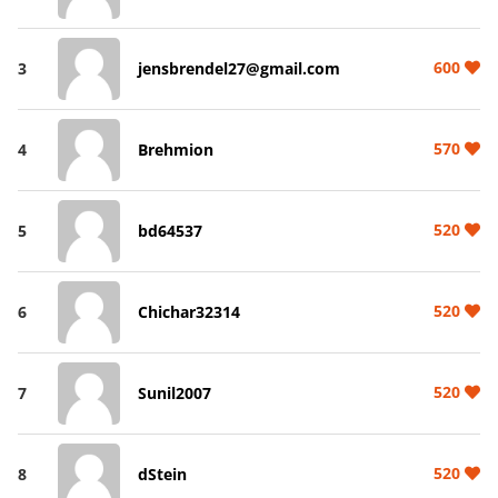
600
3
jensbrendel27@gmail.com
570
4
Brehmion
520
5
bd64537
520
6
Chichar32314
520
7
Sunil2007
520
8
dStein