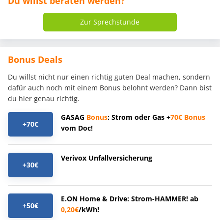
Du willst beraten werden?
Zur Sprechstunde
Bonus Deals
Du willst nicht nur einen richtig guten Deal machen, sondern
dafür auch noch mit einem Bonus belohnt werden? Dann bist
du hier genau richtig.
GASAG
Bonus
: Strom oder Gas +
70€
Bonus
+70€
vom Doc!
Verivox Unfallversicherung
+30€
E.ON Home & Drive: Strom-HAMMER! ab
+50€
0,20€
/kWh!