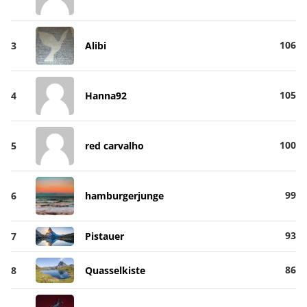
106
3
Alibi
105
4
Hanna92
100
5
red carvalho
99
6
hamburgerjunge
93
7
Pistauer
86
8
Quasselkiste