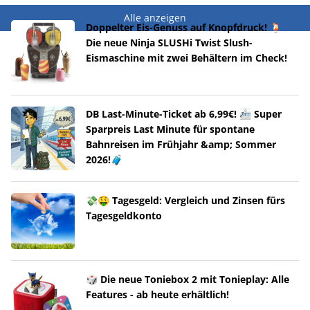
Alle anzeigen
Doppelter Eis-Genuss auf Knopfdruck! 🍹
Die neue Ninja SLUSHi Twist Slush-
Eismaschine mit zwei Behältern im Check!
DB Last-Minute-Ticket ab 6,99€! 🚈 Super
Sparpreis Last Minute für spontane
Bahnreisen im Frühjahr &amp; Sommer
2026!🧳
💸🤑 Tagesgeld: Vergleich und Zinsen fürs
Tagesgeldkonto
🎲 Die neue Toniebox 2 mit Tonieplay: Alle
Features - ab heute erhältlich!