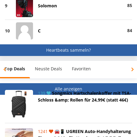
85
9
Solomon
84
10
C
Heartbeats sammeln?
Top Deals
Neuste Deals
Favoriten
Alle anzeigen
139
Songmics Hartschalenkoffer mit TSA-
Schloss &amp; Rollen für 24,99€ (statt 46€)
1241
🚘📱 UGREEN Auto-Handyhalterung