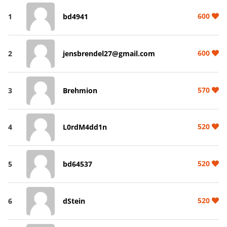
600
1
bd4941
600
2
jensbrendel27@gmail.com
570
3
Brehmion
520
4
L0rdM4dd1n
520
5
bd64537
520
6
dStein