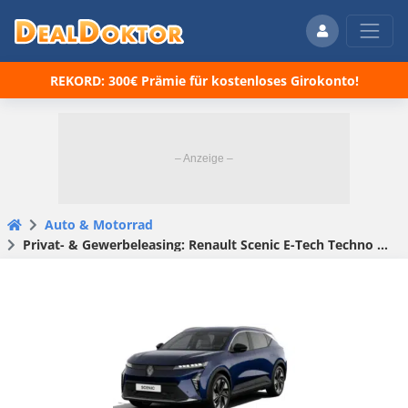
REKORD: 300€ Prämie für kostenloses Girokonto!
Auto & Motorrad
Privat- & Gewerbeleasing: Renault Scenic E-Tech Techno 220 Long Range für eff. 285,26€/Monat – sofort verfügbar