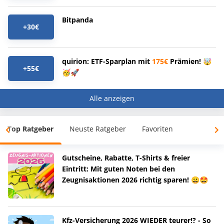
Bitpanda
+30€
quirion: ETF-Sparplan mit
175€
Prämien! 🤯
+55€
🥳🚀
Alle anzeigen
Top Ratgeber
Neuste Ratgeber
Favoriten
Gutscheine, Rabatte, T-Shirts & freier
Eintritt: Mit guten Noten bei den
Zeugnisaktionen 2026 richtig sparen! 😀🤩
Kfz-Versicherung 2026 WIEDER teurer!? - So