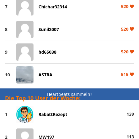
520
7
Chichar32314
520
8
Sunil2007
520
9
bd65038
515
10
ASTRA.
Heartbeats sammeln?
Die Top 10 User der Woche:
139
1
RabattRezept
113
2
MW197