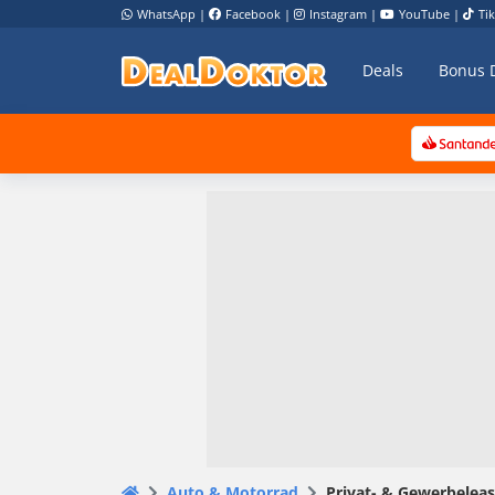
WhatsApp
|
Facebook
|
Instagram
|
YouTube
|
Ti
Deals
Bonus 
Auto & Motorrad
Privat- & Gewerbeleas