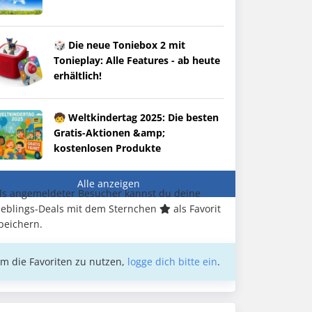
🎲 Die neue Toniebox 2 mit
Tonieplay: Alle Features - ab heute
erhältlich!
🧒 Weltkindertag 2025: Die besten
Gratis-Aktionen &amp;
kostenlosen Produkte
Alle anzeigen
ls angemeldeter Besucher kannst du deine
ieblings-Deals mit dem Sternchen
als Favorit
peichern.
m die Favoriten zu nutzen,
logge dich bitte ein
.