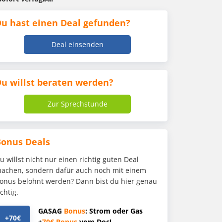
u hast einen Deal gefunden?
Deal einsenden
u willst beraten werden?
Zur Sprechstunde
Bonus Deals
u willst nicht nur einen richtig guten Deal
achen, sondern dafür auch noch mit einem
onus belohnt werden? Dann bist du hier genau
ichtig.
GASAG
Bonus
: Strom oder Gas
+70€
+
70€
Bonus
vom Doc!