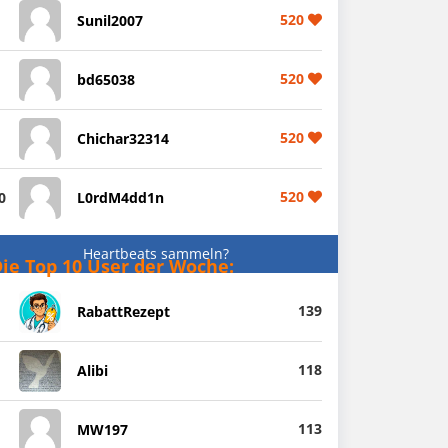
520
Sunil2007
520
bd65038
520
Chichar32314
520
0
L0rdM4dd1n
Heartbeats sammeln?
ie Top 10 User der Woche:
139
RabattRezept
118
Alibi
113
MW197