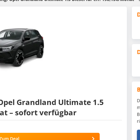
D
D
Opel Grandland Ultimate 1.5
D
m
at – sofort verfügbar
B
r
Zum Deal