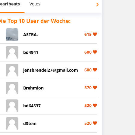
eartbeats
Votes
ie Top 10 User der Woche:
615
ASTRA.
600
bd4941
600
jensbrendel27@gmail.com
570
Brehmion
520
bd64537
520
dStein