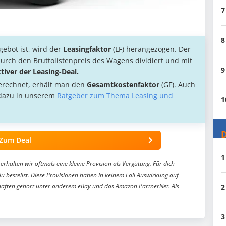
7
8
ebot ist, wird der
Leasingfaktor
(LF) herangezogen. Der
urch den Bruttolistenpreis des Wagens dividiert und mit
9
ktiver der Leasing-Deal.
erechnet, erhält man den
Gesamtkostenfaktor
(GF). Auch
s dazu in unserem
Ratgeber zum Thema Leasing und
1
D
Zum Deal
1
erhalten wir oftmals eine kleine Provision als Vergütung. Für dich
du bestellst. Diese Provisionen haben in keinem Fall Auswirkung auf
aften gehört unter anderem eBay und das Amazon PartnerNet. Als
2
3