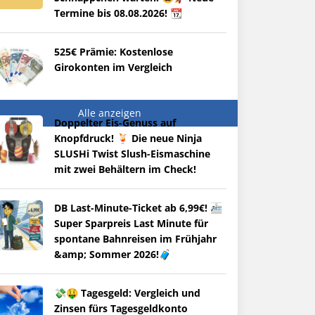
Termine bis 08.08.2026! 📆
525€ Prämie: Kostenlose
Girokonten im Vergleich
Alle anzeigen
Doppelter Eis-Genuss auf
Knopfdruck! 🍹 Die neue Ninja
SLUSHi Twist Slush-Eismaschine
mit zwei Behältern im Check!
DB Last-Minute-Ticket ab 6,99€! 🚈
Super Sparpreis Last Minute für
spontane Bahnreisen im Frühjahr
&amp; Sommer 2026!🧳
💸🤑 Tagesgeld: Vergleich und
Zinsen fürs Tagesgeldkonto