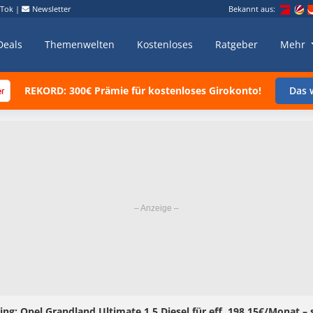
kTok
|
Newsletter
Bekannt aus:
Deals
Themenwelten
Kostenloses
Ratgeber
Mehr
REKORD: 300€ Prämie für kostenloses Girokonto!
Das w
ing: Opel Grandland Ultimate 1.5 Diesel für eff. 198,15€/Monat – 