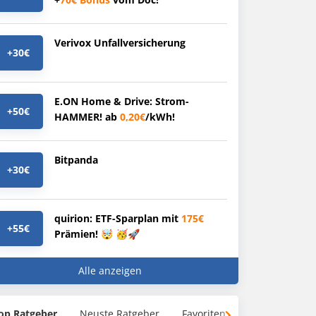
Verivox Unfallversicherung
+30€
E.ON Home & Drive: Strom-
+50€
HAMMER! ab
0,20€
/kWh!
Bitpanda
+30€
quirion: ETF-Sparplan mit
175€
+55€
Prämien! 🤯 🥳🚀
Alle anzeigen
op Ratgeber
Neuste Ratgeber
Favoriten