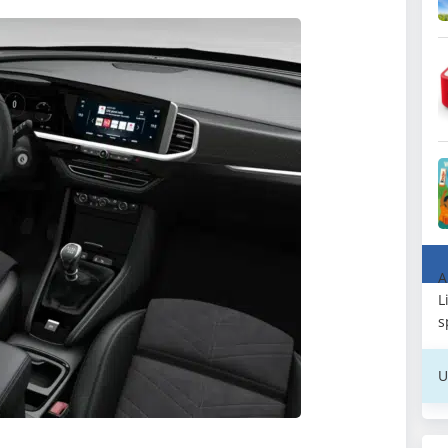
A
L
s
U