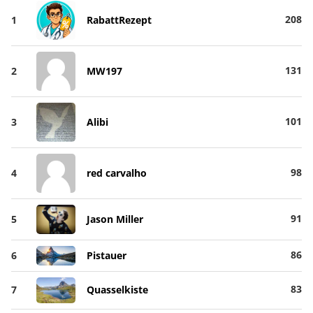
208
1
RabattRezept
131
2
MW197
101
3
Alibi
98
4
red carvalho
91
5
Jason Miller
86
6
Pistauer
83
7
Quasselkiste