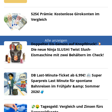
525€ Prämie: Kostenlose Girokonten im
Vergleich
Alle anzeigen
Doppelter Eis-Genuss auf Knopfdruck! 🍹
Die neue Ninja SLUSHi Twist Slush-
Eismaschine mit zwei Behältern im Check!
DB Last-Minute-Ticket ab 6,99€! 🚈 Super
Sparpreis Last Minute für spontane
Bahnreisen im Frühjahr &amp; Sommer
2026!🧳
💸🤑 Tagesgeld: Vergleich und Zinsen fürs
Tagesgeldkonto