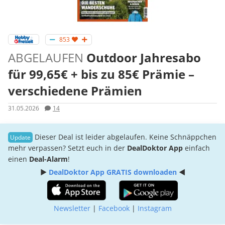
853
ABGELAUFEN
Outdoor Jahresabo
für 99,65€ + bis zu 85€ Prämie –
verschiedene Prämien
31.05.2026
14
Dieser Deal ist leider abgelaufen. Keine Schnäppchen
mehr verpassen? Setzt euch in der
DealDoktor App
einfach
einen
Deal-Alarm
!
►
DealDoktor App GRATIS downloaden
◄
Newsletter
|
Facebook
|
Instagram