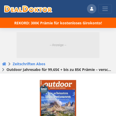
REKORD: 300€ Prämie für kostenloses Girokonto!
Zeitschriften Abos
Outdoor Jahresabo für 99,65€ + bis zu 85€ Prämie – verschiedene Prämien