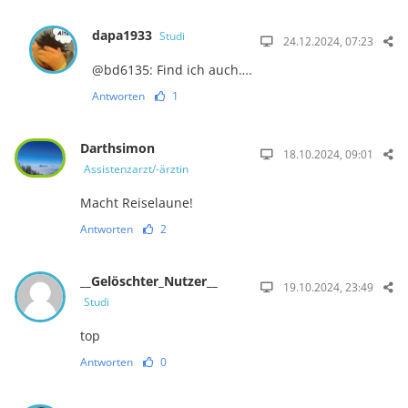
dapa1933
Studi
24.12.2024, 07:23
@bd6135: Find ich auch….
Antworten
1
Darthsimon
18.10.2024, 09:01
Assistenzarzt/-ärztin
Macht Reiselaune!
Antworten
2
__Gelöschter_Nutzer__
19.10.2024, 23:49
Studi
top
Antworten
0