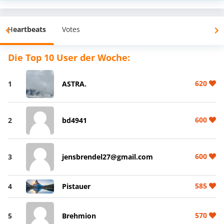
Heartbeats
Votes
Die Top 10 User der Woche:
620
1
ASTRA.
600
2
bd4941
600
3
jensbrendel27@gmail.com
585
4
Pistauer
570
5
Brehmion