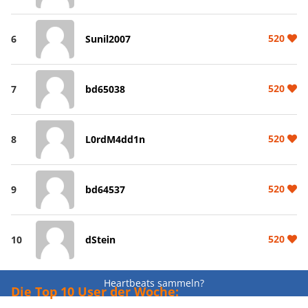
520
6
Sunil2007
520
7
bd65038
520
8
L0rdM4dd1n
520
9
bd64537
520
10
dStein
Heartbeats sammeln?
Die Top 10 User der Woche: