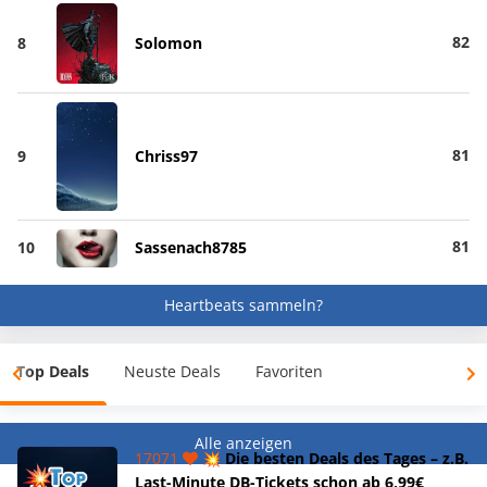
82
8
Solomon
81
9
Chriss97
81
10
Sassenach8785
Heartbeats sammeln?
Top Deals
Neuste Deals
Favoriten
Alle anzeigen
17071
💥 Die besten Deals des Tages – z.B.
Last-Minute DB-Tickets schon ab 6,99€