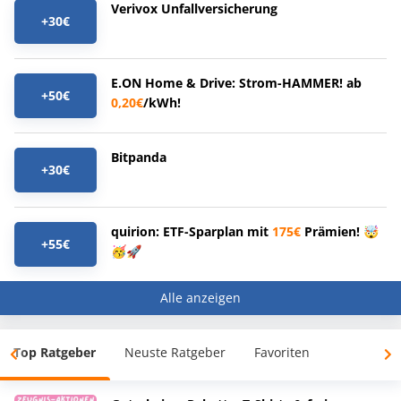
Verivox Unfallversicherung
+30€
E.ON Home & Drive: Strom-HAMMER! ab
+50€
0,20€
/kWh!
Bitpanda
+30€
quirion: ETF-Sparplan mit
175€
Prämien! 🤯
+55€
🥳🚀
Alle anzeigen
Top Ratgeber
Neuste Ratgeber
Favoriten