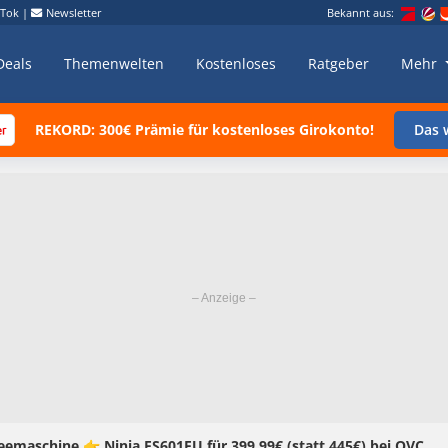
kTok
|
Newsletter
Bekannt aus:
Deals
Themenwelten
Kostenloses
Ratgeber
Mehr
REKORD: 300€ Prämie für kostenloses Girokonto!
Das w
feemaschine 👉 Ninja ES601EU für 399,99€ (statt 445€) bei QVC