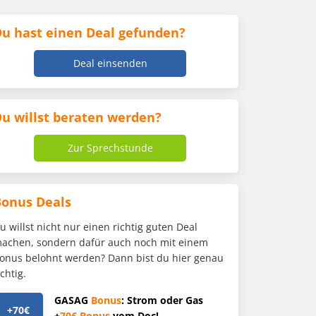
u hast einen Deal gefunden?
Deal einsenden
u willst beraten werden?
Zur Sprechstunde
Bonus Deals
u willst nicht nur einen richtig guten Deal
achen, sondern dafür auch noch mit einem
onus belohnt werden? Dann bist du hier genau
ichtig.
GASAG
Bonus
: Strom oder Gas
+70€
+
70€
Bonus
vom Doc!