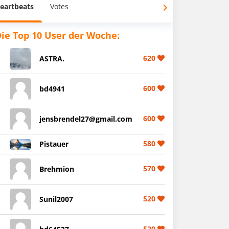
eartbeats
Votes
ie Top 10 User der Woche:
620
ASTRA.
600
bd4941
600
jensbrendel27@gmail.com
580
Pistauer
570
Brehmion
520
Sunil2007
520