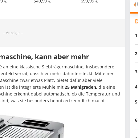
99 €
549,99 €
699,99 €
H
D
1
2
ermaschine, kann aber mehr
afé an eine klassische Siebträgermaschine, insbesondere
3
enfeld verrät, dass hier mehr dahintersteckt. Mit einer
Maschine zwar etwas Platz, bietet dafür aber viele
4
 ist die integrierte Mühle mit
25 Mahlgraden
, die eine
schine erkennt dabei automatisch, ob die Temperatur und
 sind, was sie besonders benutzerfreundlich macht.
5
6