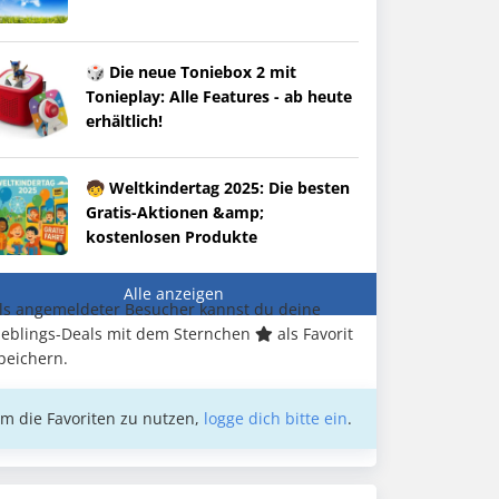
🎲 Die neue Toniebox 2 mit
Tonieplay: Alle Features - ab heute
erhältlich!
🧒 Weltkindertag 2025: Die besten
Gratis-Aktionen &amp;
kostenlosen Produkte
Alle anzeigen
ls angemeldeter Besucher kannst du deine
ieblings-Deals mit dem Sternchen
als Favorit
peichern.
m die Favoriten zu nutzen,
logge dich bitte ein
.