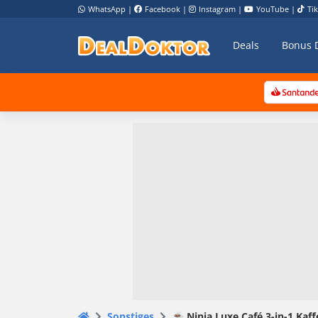
WhatsApp
|
Facebook
|
Instagram
|
YouTube
|
Ti
Deals
Bonus 
Sonstiges
☕️ Ninja Luxe Café 3-in-1 Kaf