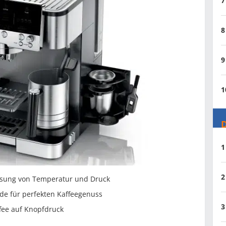
7
8
9
1
D
1
2
ssung von Temperatur und Druck
de für perfekten Kaffeegenuss
3
fee auf Knopfdruck