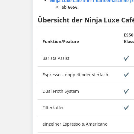
Ninja Luxe Café 3-in-1 Kaffeemaschine (
ab
665€
Übersicht der Ninja Luxe Caf
ES50
Funktion/Feature
Klas
Barista Assist
✔
Espresso – doppelt oder vierfach
✔
Dual Froth System
✔
Filterkaffee
✔
einzelner Espresso & Americano