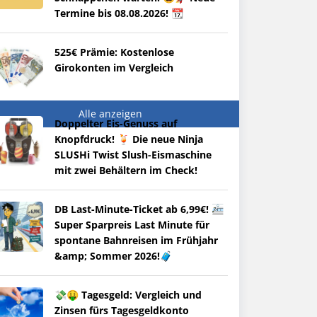
Termine bis 08.08.2026! 📆
525€ Prämie: Kostenlose
Girokonten im Vergleich
Alle anzeigen
Doppelter Eis-Genuss auf
Knopfdruck! 🍹 Die neue Ninja
SLUSHi Twist Slush-Eismaschine
mit zwei Behältern im Check!
DB Last-Minute-Ticket ab 6,99€! 🚈
Super Sparpreis Last Minute für
spontane Bahnreisen im Frühjahr
&amp; Sommer 2026!🧳
💸🤑 Tagesgeld: Vergleich und
Zinsen fürs Tagesgeldkonto