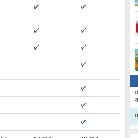
✔
✔
✔
✔
✔
✔
✔
A
✔
L
s
✔
U
✔