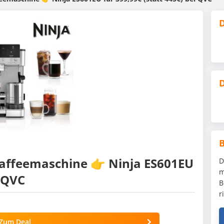
D
D
 Kaffeemaschine 👉 Ninja ES601EU
D
m
i QVC
B
r
Zum Deal