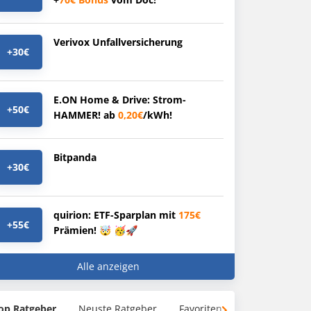
Verivox Unfallversicherung
+30€
E.ON Home & Drive: Strom-
+50€
HAMMER! ab
0,20€
/kWh!
Bitpanda
+30€
quirion: ETF-Sparplan mit
175€
+55€
Prämien! 🤯 🥳🚀
Alle anzeigen
op Ratgeber
Neuste Ratgeber
Favoriten