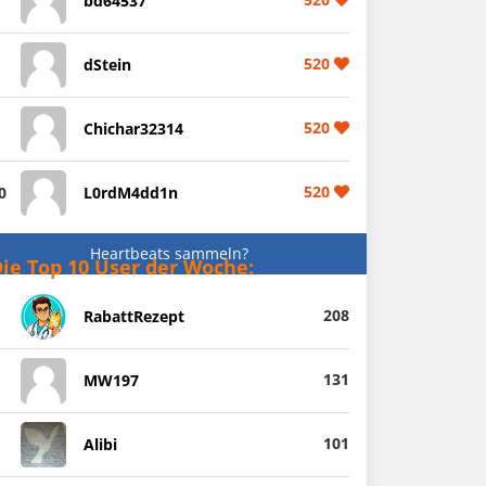
bd64537
520
dStein
520
Chichar32314
520
0
L0rdM4dd1n
Heartbeats sammeln?
ie Top 10 User der Woche:
208
RabattRezept
131
MW197
101
Alibi