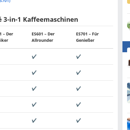
ES701)
é 3-in-1 Kaffeemaschinen
1 – Der
ES601 – Der
ES701 – Für
siker
Allrounder
Genießer
✔
✔
✔
✔
✔
✔
✔
✔
✔
✔