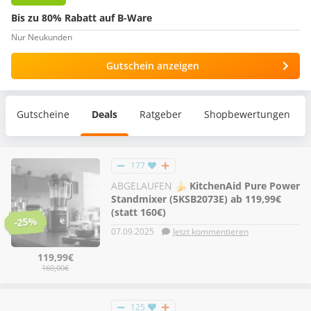
Bis zu 80% Rabatt auf B-Ware
Nur Neukunden
Gutschein anzeigen
Gutscheine
Deals
Ratgeber
Shopbewertungen
177
ABGELAUFEN
🍌 KitchenAid Pure Power
Standmixer (5KSB2073E) ab 119,99€
(statt 160€)
-25%
07.09.2025
Jetzt kommentieren
119,99€
160,00€
125