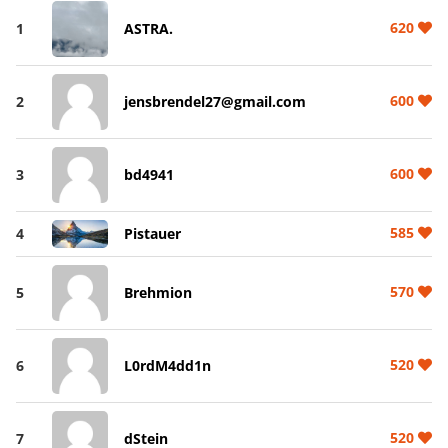
620
1
ASTRA.
600
2
jensbrendel27@gmail.com
600
3
bd4941
585
4
Pistauer
570
5
Brehmion
520
6
L0rdM4dd1n
520
7
dStein