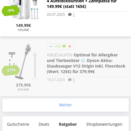
4 Aufsteckbürsten + Zahnpasta für
149,99€ (statt 165€)
-9%
20.07.2025
1
149,99€
165,00€
293
ABGELAUFEN
Optimal für Allergiker
und Tierbesitzer 💨 Dyson Akku-
Staubsauger V12 Origin inkl. Floordock
-21%
(Wert: 125€) für 379,99€
18.07.2025
5
379,99€
479,00€
Weiter
Gutscheine
Deals
Ratgeber
Shopbewertungen