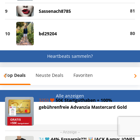
81
9
Sassenach8785
80
10
bd29204
Heartbeats sammeln?
Top Deals
Neuste Deals
Favoriten
Alle anzeigen
3250
50€ Startguthaben + 100%
gebührenfreie Advanzia Mastercard Gold
74
44% Ersparnis??! 🤯 JACK &amp; JONES