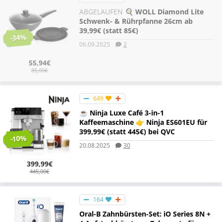
ABGELAUFEN
🍳 WOLL Diamond Lite
Schwenk- & Rührpfanne 26cm ab
39,99€ (statt 85€)
-34%
06.09.2025
2
55,94€
85,00€
649
☕️ Ninja Luxe Café 3-in-1
Kaffeemaschine 👉 Ninja ES601EU für
399,99€ (statt 445€) bei QVC
-10%
20.08.2025
30
399,99€
445,00€
164
Oral-B Zahnbürsten-Set: iO Series 8N +