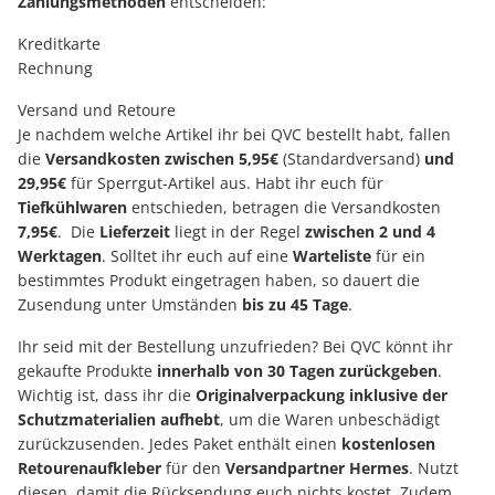
Zahlungsmethoden
entscheiden:
Kreditkarte
Rechnung
Versand und Retoure
Je nachdem welche Artikel ihr bei QVC bestellt habt, fallen
die
Versandkosten zwischen 5,95€
(Standardversand)
und
29,95€
für Sperrgut-Artikel aus. Habt ihr euch für
Tiefkühlwaren
entschieden, betragen die Versandkosten
7,95€
. Die
Lieferzeit
liegt in der Regel
zwischen 2 und 4
Werktagen
. Solltet ihr euch auf eine
Warteliste
für ein
bestimmtes Produkt eingetragen haben, so dauert die
Zusendung unter Umständen
bis zu 45 Tage
.
Ihr seid mit der Bestellung unzufrieden? Bei QVC könnt ihr
gekaufte Produkte
innerhalb von 30 Tagen zurückgeben
.
Wichtig ist, dass ihr die
Originalverpackung inklusive der
Schutzmaterialien aufhebt
, um die Waren unbeschädigt
zurückzusenden. Jedes Paket enthält einen
kostenlosen
Retourenaufkleber
für den
Versandpartner Hermes
. Nutzt
diesen, damit die Rücksendung euch nichts kostet. Zudem