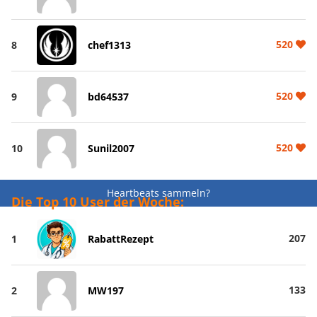
520
8
chef1313
520
9
bd64537
520
10
Sunil2007
Heartbeats sammeln?
Die Top 10 User der Woche:
207
1
RabattRezept
133
2
MW197