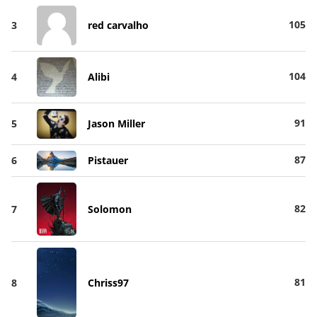
105
3
red carvalho
104
4
Alibi
91
5
Jason Miller
87
6
Pistauer
82
7
Solomon
81
8
Chriss97