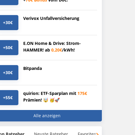
Verivox Unfallversicherung
+30€
E.ON Home & Drive: Strom-
+50€
HAMMER! ab
0,20€
/kWh!
Bitpanda
+30€
quirion: ETF-Sparplan mit
175€
+55€
Prämien! 🤯 🥳🚀
Alle anzeigen
op Ratgeber
Neuste Ratgeber
Favoriten