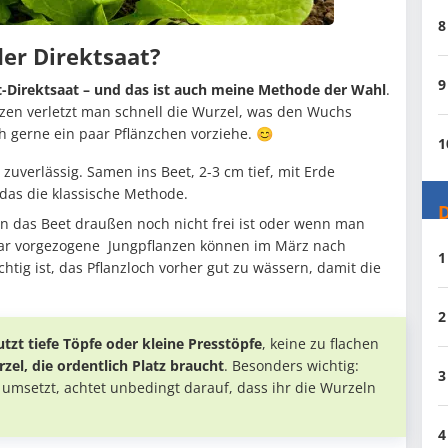
8
der Direktsaat?
9
t-Direktsaat – und das ist auch meine Methode der Wahl
.
tzen verletzt man schnell die Wurzel, was den Wuchs
 gerne ein paar Pflänzchen vorziehe. 😊
1
, zuverlässig. Samen ins Beet, 2-3 cm tief, mit Erde
 das die klassische Methode.
D
enn das Beet draußen noch nicht frei ist oder wenn man
bruar vorgezogene Jungpflanzen können im März nach
1
htig ist, das Pflanzloch vorher gut zu wässern, damit die
2
utzt tiefe Töpfe oder kleine Presstöpfe
, keine zu flachen
zel, die ordentlich Platz braucht
. Besonders wichtig:
3
umsetzt, achtet unbedingt darauf, dass ihr die Wurzeln
4