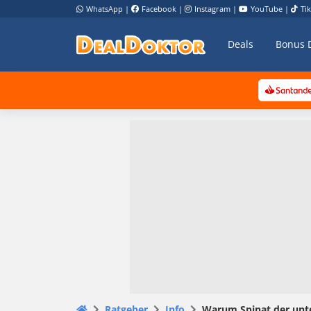
WhatsApp
|
Facebook
|
Instagram
|
YouTube
|
Ti
Deals
Bonus 
Ratgeber
Info
Warum Spinat der unte