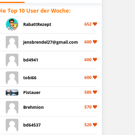
ie Top 10 User der Woche:
652
RabattRezept
600
jensbrendel27@gmail.com
600
bd4941
600
tobi66
585
Pistauer
570
Brehmion
520
bd64537