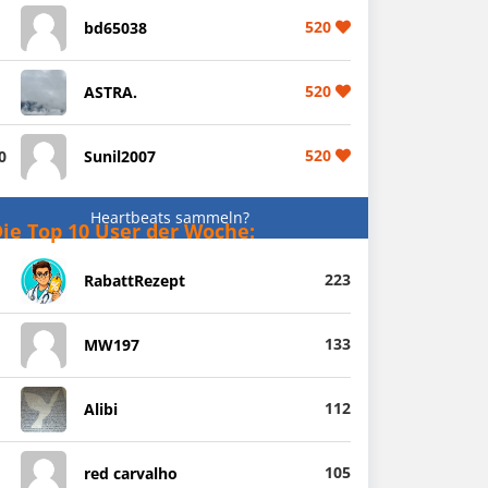
520
bd65038
520
ASTRA.
520
0
Sunil2007
Heartbeats sammeln?
ie Top 10 User der Woche:
223
RabattRezept
133
MW197
112
Alibi
105
red carvalho