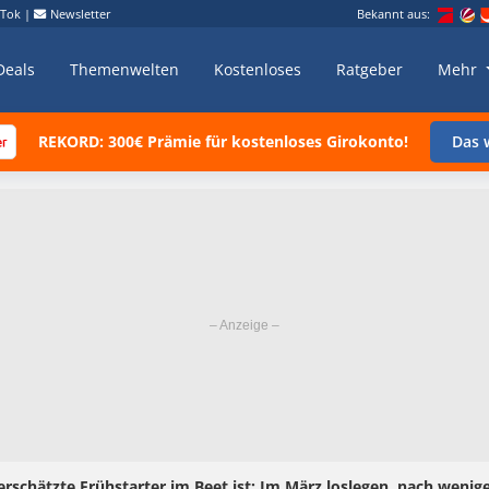
kTok
|
Newsletter
Bekannt aus:
Deals
Themenwelten
Kostenloses
Ratgeber
Mehr
REKORD: 300€ Prämie für kostenloses Girokonto!
Das w
rschätzte Frühstarter im Beet ist: Im März loslegen, nach weni