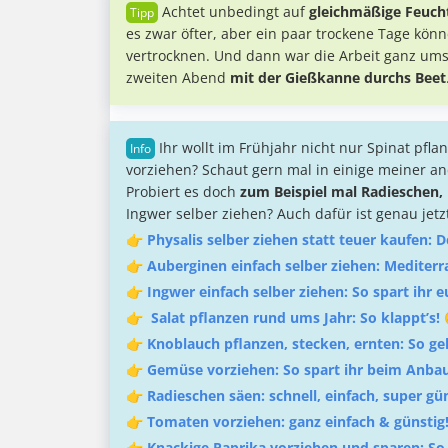
Achtet unbedingt auf
gleichmäßige Feucht
es zwar öfter, aber ein paar trockene Tage kön
vertrocknen. Und dann war die Arbeit ganz ums
zweiten Abend
mit der Gießkanne durchs Beet
Ihr wollt im Frühjahr nicht nur Spinat pf
vorziehen? Schaut gern mal in einige meiner 
Probiert es doch
zum Beispiel mal Radieschen, 
Ingwer selber ziehen? Auch dafür ist genau jetz
👉
Physalis selber ziehen statt teuer kaufen:
👉
Auberginen einfach selber ziehen: Mediterr
👉
Ingwer einfach selber ziehen: So spart ihr
👉
Salat pflanzen rund ums Jahr: So klappt’s! 
👉
Knoblauch pflanzen, stecken, ernten: So geh
👉
Gemüse vorziehen: So spart ihr beim Anbau
👉
Radieschen säen: schnell, einfach, super gün
👉
Tomaten vorziehen: ganz einfach & günstig
👉
Knackige Paprika vorziehen und sparen: So 