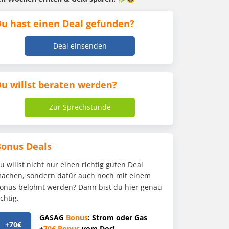
u hast einen Deal gefunden?
Deal einsenden
u willst beraten werden?
Zur Sprechstunde
Bonus Deals
u willst nicht nur einen richtig guten Deal
achen, sondern dafür auch noch mit einem
onus belohnt werden? Dann bist du hier genau
ichtig.
GASAG
Bonus
: Strom oder Gas
+70€
+
70€
Bonus
vom Doc!