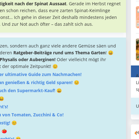
igkeit nach der Spinat Aussaat
. Gerade im Herbst regnet
nen schon reichen, dass eure zarten Spinat-Keimlinge
onst… Ich gehe in dieser Zeit deshalb mindestens jeden
. Und zur Not auch öfter – das zahlt sich aus.
lanzen, sondern auch ganz viele andere Gemüse säen und
anderen
Ratgeber-Beiträge rund ums Thema Garten
! 😀
Physalis oder Auberginen!
Oder vielleicht mögt ihr
t der optimale Zeitpunkt! 😊
 Der ultimative Guide zum Nachmachen!
A
L
an genießen & richtig Geld sparen!
😊
s
 euch den Supermarkt-Kauf!
😀
😀
U
t’s!
 von Tomaten, Zucchini & Co!
stig! 😊
! 🍅
H
geht’s! 😊