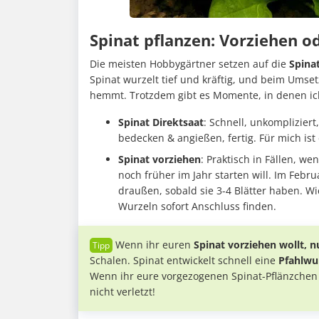
Spinat pflanzen: Vorziehen o
Die meisten Hobbygärtner setzen auf die
Spina
Spinat wurzelt tief und kräftig, und beim Umse
hemmt. Trotzdem gibt es Momente, in denen ich
Spinat Direktsaat
: Schnell, unkompliziert
bedecken & angießen, fertig. Für mich ist
Spinat vorziehen
: Praktisch in Fällen, w
noch früher im Jahr starten will. Im Fe
draußen, sobald sie 3-4 Blätter haben. Wic
Wurzeln sofort Anschluss finden.
Wenn ihr euren
Spinat vorziehen wollt, n
Schalen. Spinat entwickelt schnell eine
Pfahlwur
Wenn ihr eure vorgezogenen Spinat-Pflänzchen 
nicht verletzt!