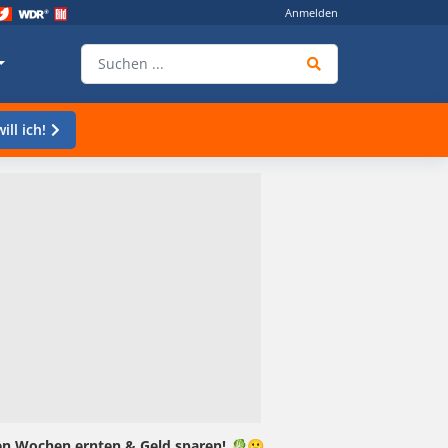
Anmelden
ill ich!
gen Wochen ernten & Geld sparen! 🥬😀