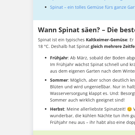
Spinat – ein tolles Gemüse fürs ganze Gar
Wann Spinat säen? – Die best
Spinat ist ein typisches
Kaltkeimer-Gemüse
: E
18 °C. Deshalb hat Spinat
gleich mehrere Zeitfe
Frühjahr
: Ab März, sobald der Boden abge
Im Frühjahr wächst Spinat schnell und krä
aus dem eigenen Garten nach dem Winter
Sommer
: Möglich, aber schon deutlich kni
Blüten und wird ungenießbar. Nur in hal
Wasserversorgung klappt es. Und: Besor
Sommer auch wirklich geeignet sind!
Herbst
: Meine allerliebste Spinatzeit! 
wunderbar, die kühlen Nächte tun ihm gu
Frühjahr neu aus – ihr habt also eine dop