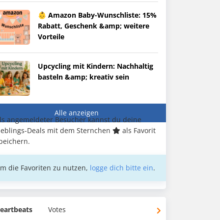
👶 Amazon Baby-Wunschliste: 15%
Rabatt, Geschenk &amp; weitere
Vorteile
Upcycling mit Kindern: Nachhaltig
basteln &amp; kreativ sein
Alle anzeigen
ls angemeldeter Besucher kannst du deine
ieblings-Deals mit dem Sternchen
als Favorit
peichern.
m die Favoriten zu nutzen,
logge dich bitte ein
.
eartbeats
Votes