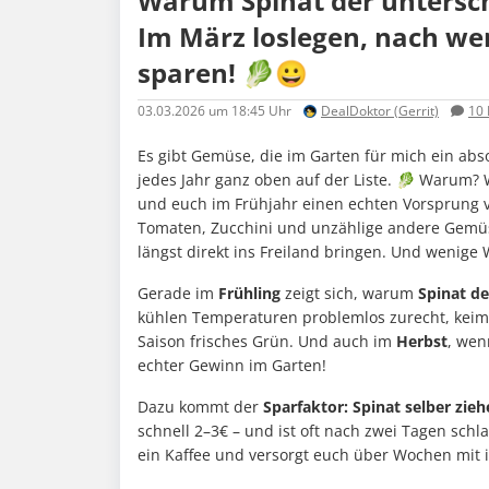
Warum Spinat der unterschä
Im März loslegen, nach we
sparen! 🥬😀
03.03.2026
um 18:45 Uhr
DealDoktor (Gerrit)
10
Es gibt Gemüse, die im Garten für mich ein ab
jedes Jahr ganz oben auf der Liste. 🥬 Warum? 
und euch im Frühjahr einen echten Vorsprung v
Tomaten, Zucchini und unzählige andere Gemüs
längst direkt ins Freiland bringen. Und wenige 
Gerade im
Frühling
zeigt sich, warum
Spinat de
kühlen Temperaturen problemlos zurecht, keimt 
Saison frisches Grün. Und auch im
Herbst
, wen
echter Gewinn im Garten!
Dazu kommt der
Sparfaktor: Spinat selber zie
schnell 2–3€ – und ist oft nach zwei Tagen sch
ein Kaffee und versorgt euch über Wochen mit