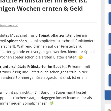
tzte Frühstarter im Beet ist:
nigen Wochen ernten & Geld
Kommentare
solutes Muss sind – und
Spinat pflanzen
steht bei mir
Weil
Spinat säen
so unkompliziert ist, schnell funktioniert
erschafft. Während drinnen auf der Fensterbank
earten gerade erst vorgezogen werden, könnt ihr Spinat
Wochen später schon die ersten Blätter ernten. 😀
r unterschätzte Frühstarter im Beet
ist: Er kommt mit
zuverlässig und liefert euch schon ganz früh in der
n andere Sommergemüse abgeräumt sind, ist er ein
hen
lohnt sich richtig. Ein Bund im Supermarkt kostet
lapp. Ein Tütchen Saatgut dagegen kostet kaum mehr als
 immer neuen Spinatpflanzen. 🥬
T