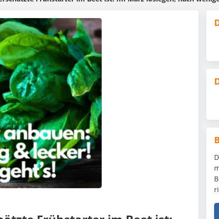
D
D
D
m
B
r