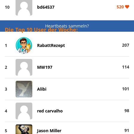
520
10
bd64537
Heartbeats sammeln?
Die Top 10 User der Woche:
207
1
RabattRezept
114
2
MW197
101
3
Alibi
98
4
red carvalho
91
5
Jason Miller