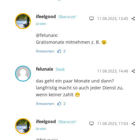
ifeelgood
Oberarzt/-
11.08.2023, 13:45
ärztin
@felunaix:
Gratismonate mitnehmen z. B. 😉
Antworten
2
felunaix
Studi
11.08.2023, 14:48
das geht ein paar Monate und dann?
langfristig macht so auch jeder Dienst zu,
wenn keiner zahlt 😁
Antworten
2
ifeelgood
Oberarzt/-
11.08.2023, 17:03
ärztin