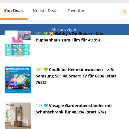
Top Deals
Neuste Deals
Favoriten
Alle anzeigen
350
😽 Gabby's Dollhouse - Das
Puppenhaus zum Film für 49,99€
267
Coolblue Heimkinowochen – z.B.
Samsung 50" 4K Smart TV für 689€ (statt
768€)
113
Vasagle Garderobenständer mit
Schuhschrank für 48,99€ (statt 67€)