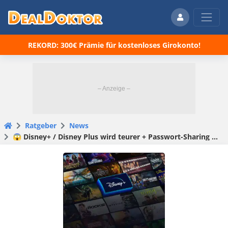
REKORD: 300€ Prämie für kostenloses Girokonto!
Ratgeber
News
😱 Disney+ / Disney Plus wird teurer + Passwort-Sharing wird zukünftig nicht mehr möglich sein (Account-Sharing)