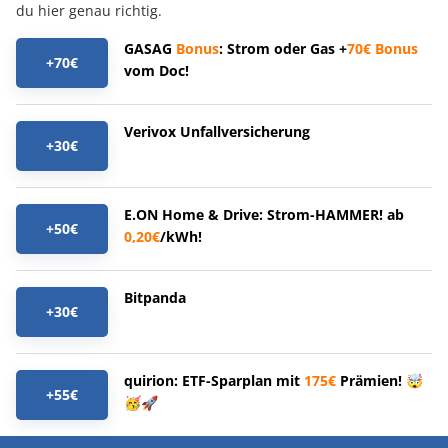
du hier genau richtig.
GASAG
Bonus
: Strom oder Gas +
70€
Bonus
+70€
vom Doc!
Verivox Unfallversicherung
+30€
E.ON Home & Drive: Strom-HAMMER! ab
+50€
0,20€
/kWh!
Bitpanda
+30€
quirion: ETF-Sparplan mit
175€
Prämien! 🤯
+55€
🥳🚀