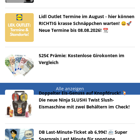
Lidl Outlet Termine im August - hier können
RICHTIG krasse Schnäppchen warten! 😀🚀
Neue Termine bis 08.08.2026! 📆
525€ Prämie: Kostenlose Girokonten im
Vergleich
Alle anzeigen
Doppelter Eis-Genuss auf Knopfdruck! 🍹
Die neue Ninja SLUSHi Twist Slush-
Eismaschine mit zwei Behältern im Check!
DB Last-Minute-Ticket ab 6,99€! 🚈 Super
Sparpreis Last Minute für spontane