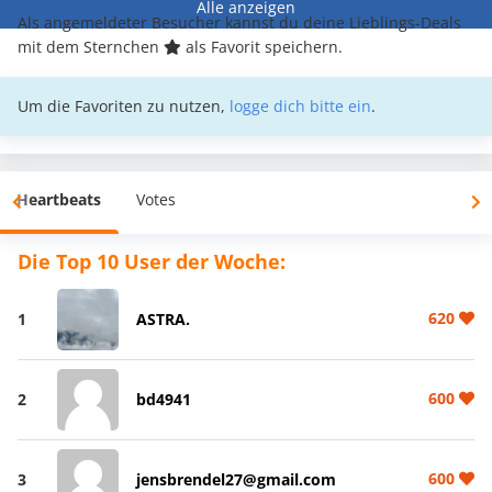
Alle anzeigen
Als angemeldeter Besucher kannst du deine Lieblings-Deals
mit dem Sternchen
als Favorit speichern.
Um die Favoriten zu nutzen,
logge dich bitte ein
.
Heartbeats
Votes
Die Top 10 User der Woche:
620
1
ASTRA.
600
2
bd4941
600
3
jensbrendel27@gmail.com