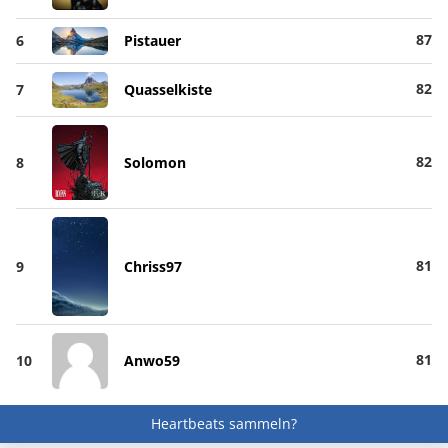
87
6
Pistauer
82
7
Quasselkiste
82
8
Solomon
81
9
Chriss97
81
10
Anwo59
Heartbeats sammeln?