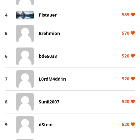
585
4
Pistauer
570
5
Brehmion
520
6
bd65038
520
7
L0rdM4dd1n
520
8
Sunil2007
520
9
dStein