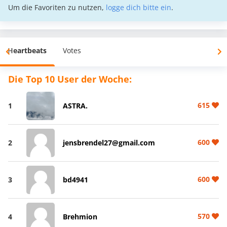
Um die Favoriten zu nutzen,
logge dich bitte ein
.
Heartbeats
Votes
Die Top 10 User der Woche:
615
1
ASTRA.
600
2
jensbrendel27@gmail.com
600
3
bd4941
570
4
Brehmion