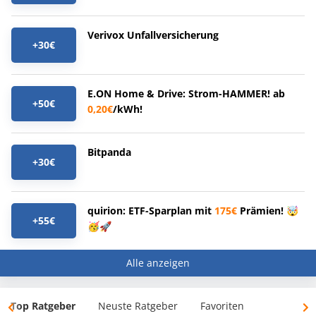
Verivox Unfallversicherung
+30€
E.ON Home & Drive: Strom-HAMMER! ab
+50€
0,20€
/kWh!
Bitpanda
+30€
quirion: ETF-Sparplan mit
175€
Prämien! 🤯
+55€
🥳🚀
Alle anzeigen
Top Ratgeber
Neuste Ratgeber
Favoriten