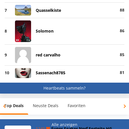
88
7
Quasselkiste
86
8
Solomon
85
9
red carvalho
81
10
Sassenach8785
Heartbeats sammeln?
Top Deals
Neuste Deals
Favoriten
Alle anzeigen
1240
Super Soaker Nerf Fortnite HG