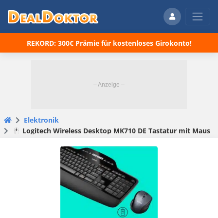
REKORD: 300€ Prämie für kostenloses Girokonto!
Elektronik
🖱️ Logitech Wireless Desktop MK710 DE Tastatur mit Maus