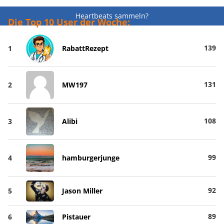
Heartbeats sammeln?
Die Top 10 User der Woche:
139
1
RabattRezept
131
2
MW197
108
3
Alibi
99
4
hamburgerjunge
92
5
Jason Miller
89
6
Pistauer