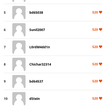
520
5
bd65038
520
6
Sunil2007
520
7
L0rdM4dd1n
520
8
Chichar32314
520
9
bd64537
520
10
dStein