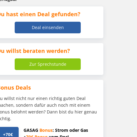
u hast einen Deal gefunden?
Deal einsenden
u willst beraten werden?
Zur Sprechstunde
Bonus Deals
u willst nicht nur einen richtig guten Deal
achen, sondern dafür auch noch mit einem
onus belohnt werden? Dann bist du hier genau
ichtig.
GASAG
Bonus
: Strom oder Gas
+70€
+
70€
Bonus
vom Doc!