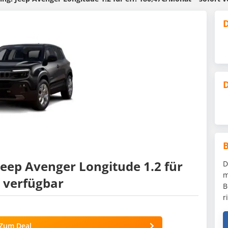
D
D
Jeep Avenger Longitude 1.2 für
D
m
t verfügbar
B
r
Zum Deal