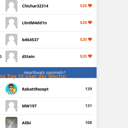
520
Chichar32314
520
L0rdM4dd1n
520
bd64537
520
0
dStein
Heartbeats sammeln?
ie Top 10 User der Woche:
139
RabattRezept
131
MW197
108
Alibi