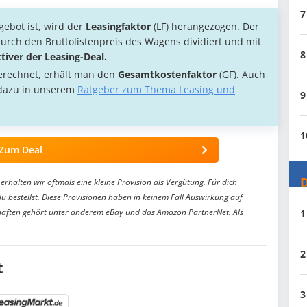
7
ebot ist, wird der
Leasingfaktor
(LF) herangezogen. Der
urch den Bruttolistenpreis des Wagens dividiert und mit
8
ktiver der Leasing-Deal.
erechnet, erhält man den
Gesamtkostenfaktor
(GF). Auch
s dazu in unserem
Ratgeber zum Thema Leasing und
9
1
Zum Deal
D
erhalten wir oftmals eine kleine Provision als Vergütung. Für dich
du bestellst. Diese Provisionen haben in keinem Fall Auswirkung auf
aften gehört unter anderem eBay und das Amazon PartnerNet. Als
1
2
t
3