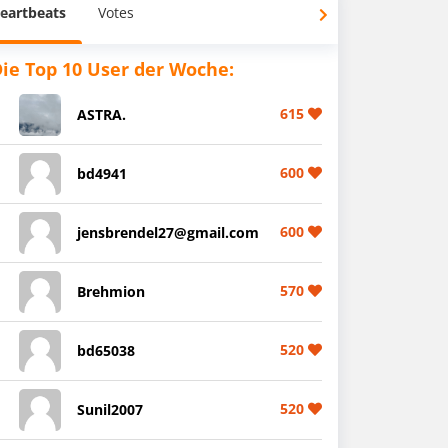
eartbeats
Votes
ie Top 10 User der Woche:
615
ASTRA.
600
bd4941
600
jensbrendel27@gmail.com
570
Brehmion
520
bd65038
520
Sunil2007