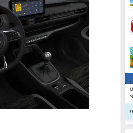
A
L
s
U