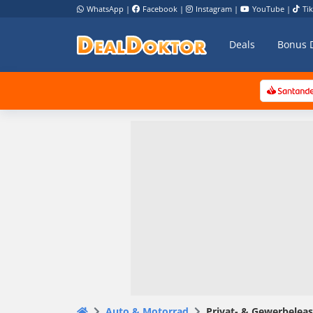
WhatsApp
|
Facebook
|
Instagram
|
YouTube
|
Ti
Deals
Bonus 
Auto & Motorrad
Privat- & Gewerbeleas