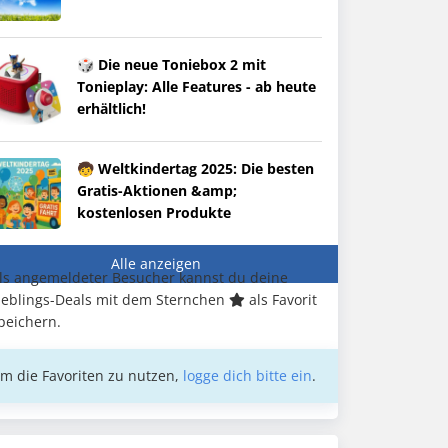
🎲 Die neue Toniebox 2 mit
Tonieplay: Alle Features - ab heute
erhältlich!
🧒 Weltkindertag 2025: Die besten
Gratis-Aktionen &amp;
kostenlosen Produkte
Alle anzeigen
ls angemeldeter Besucher kannst du deine
ieblings-Deals mit dem Sternchen
als Favorit
peichern.
m die Favoriten zu nutzen,
logge dich bitte ein
.