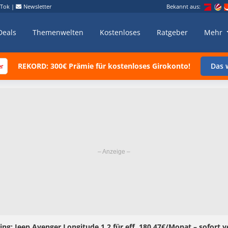
kTok
|
Newsletter
Bekannt aus:
Deals
Themenwelten
Kostenloses
Ratgeber
Mehr
REKORD: 300€ Prämie für kostenloses Girokonto!
Das w
ing: Jeep Avenger Longitude 1.2 für eff. 180,47€/Monat – sofort 