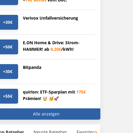
Verivox Unfallversicherung
+30€
E.ON Home & Drive: Strom-
+50€
HAMMER! ab
0,20€
/kWh!
Bitpanda
+30€
quirion: ETF-Sparplan mit
175€
+55€
Prämien! 🤯 🥳🚀
Alle anzeigen
op Ratgeber
Neuste Ratgeber
Favoriten