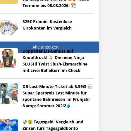
Termine bis 08.08.2026! 📆
525€ Prämie: Kostenlose
Girokonten im Vergleich
Alle anzeigen
Doppelter Eis-Genuss auf
Knopfdruck! 🍹 Die neue Ninja
SLUSHi Twist Slush-Eismaschine
mit zwei Behältern im Check!
DB Last-Minute-Ticket ab 6,99€! 🚈
Super Sparpreis Last Minute für
spontane Bahnreisen im Frühjahr
&amp; Sommer 2026!🧳
💸🤑 Tagesgeld: Vergleich und
Zinsen fürs Tagesgeldkonto