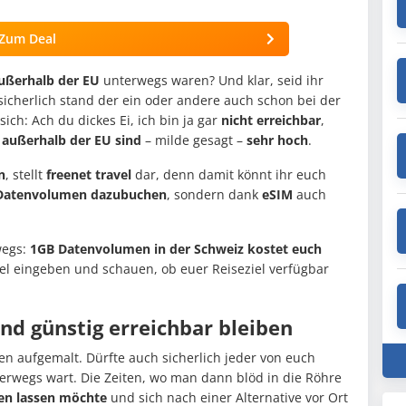
Zum Deal
ußerhalb der EU
unterwegs waren? Und klar, seid ihr
sicherlich stand der ein oder andere auch schon bei der
ch: Ach du dickes Ei, ich bin ja gar
nicht erreichbar
,
 außerhalb der EU sind
– milde gesagt –
sehr
hoch
.
n
, stellt
freenet travel
dar, denn damit könnt ihr euch
 Datenvolumen dazubuchen
, sondern dank
eSIM
auch
wegs:
1GB Datenvolumen in der Schweiz kostet euch
iel eingeben und schauen, ob euer Reiseziel verfügbar
und günstig erreichbar bleiben
en aufgemalt. Dürfte auch sicherlich jeder von euch
rwegs wart. Die Zeiten, wo man dann blöd in die Röhre
en lassen möchte
und sich nach einer Alternative vor Ort