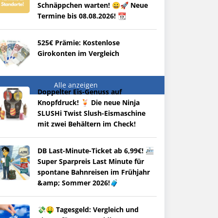
Schnäppchen warten! 😀🚀 Neue
Termine bis 08.08.2026! 📆
525€ Prämie: Kostenlose
Girokonten im Vergleich
Alle anzeigen
Doppelter Eis-Genuss auf
Knopfdruck! 🍹 Die neue Ninja
SLUSHi Twist Slush-Eismaschine
mit zwei Behältern im Check!
DB Last-Minute-Ticket ab 6,99€! 🚈
Super Sparpreis Last Minute für
spontane Bahnreisen im Frühjahr
&amp; Sommer 2026!🧳
💸🤑 Tagesgeld: Vergleich und