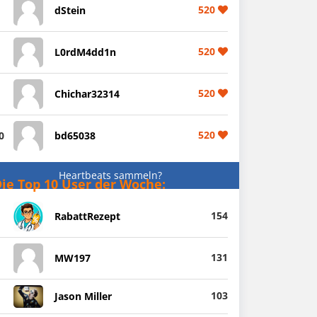
520
dStein
520
L0rdM4dd1n
520
Chichar32314
520
0
bd65038
Heartbeats sammeln?
ie Top 10 User der Woche:
154
RabattRezept
131
MW197
103
Jason Miller