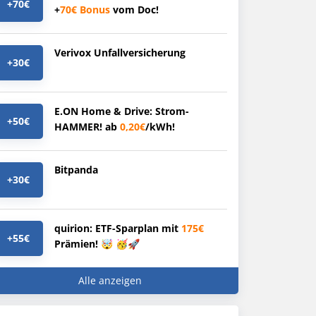
+70€
+
70€
Bonus
vom Doc!
Verivox Unfallversicherung
+30€
E.ON Home & Drive: Strom-
+50€
HAMMER! ab
0,20€
/kWh!
Bitpanda
+30€
quirion: ETF-Sparplan mit
175€
+55€
Prämien! 🤯 🥳🚀
Alle anzeigen