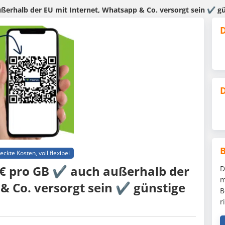
ußerhalb der EU mit Internet, Whatsapp & Co. versorgt sein ✔️ g
D
D
eckte Kosten, voll flexibel
9€ pro GB ✔️ auch außerhalb der
D
m
& Co. versorgt sein ✔️ günstige
B
r