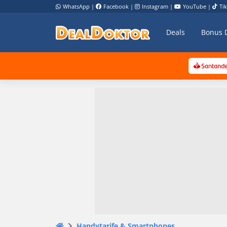
WhatsApp
|
Facebook
|
Instagram
|
YouTube
|
Ti
Deals
Bonus 
Handytarife & Smartphones