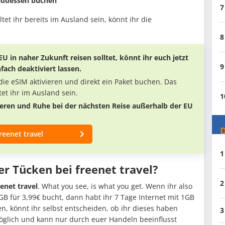
nddessen buchen
7
tet ihr bereits im Ausland sein, könnt ihr die
8
 in naher Zukunft reisen solltet, könnt ihr euch jetzt
9
ach deaktiviert lassen.
ie eSIM aktivieren und direkt ein Paket buchen. Das
tet ihr im Ausland sein.
1
ieren und Ruhe bei der nächsten Reise außerhalb der EU
D
reenet travel
1
er Tücken bei freenet travel?
2
enet travel
. What you see, is what you get. Wenn ihr also
GB für 3,99€ bucht, dann habt ihr 7 Tage Internet mit 1GB
, könnt ihr selbst entscheiden, ob ihr dieses haben
3
möglich und kann nur durch euer Handeln beeinflusst