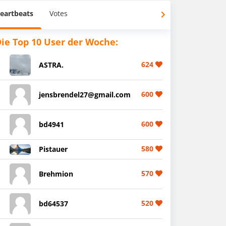
eartbeats
Votes
ie Top 10 User der Woche:
624
ASTRA.
600
jensbrendel27@gmail.com
600
bd4941
580
Pistauer
570
Brehmion
520
bd64537