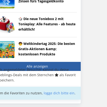
Zinsen fürs Tagesgeldkonto
🎲 Die neue Toniebox 2 mit
Tonieplay: Alle Features - ab heute
erhältlich!
🧒 Weltkindertag 2025: Die besten
Gratis-Aktionen &amp;
kostenlosen Produkte
Alle anzeigen
ls angemeldeter Besucher kannst du deine
ieblings-Deals mit dem Sternchen
als Favorit
peichern.
m die Favoriten zu nutzen,
logge dich bitte ein
.