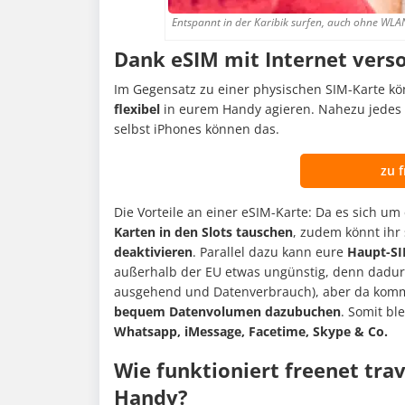
Entspannt in der Karibik surfen, auch ohne WLAN
Dank eSIM mit Internet vers
Im Gegensatz zu einer physischen SIM-Karte kö
flexibel
in eurem Handy agieren. Nahezu jedes n
selbst iPhones können das.
zu f
Die Vorteile an einer eSIM-Karte: Da es sich um
Karten in den Slots tauschen
, zudem könnt ihr
deaktivieren
. Parallel dazu kann eure
Haupt-SIM
außerhalb der EU etwas ungünstig, denn dadur
ausgehend und Datenverbrauch), aber da kommt j
bequem Datenvolumen dazubuchen
. Somit bl
Whatsapp, iMessage, Facetime, Skype & Co.
Wie funktioniert freenet tra
Handy?