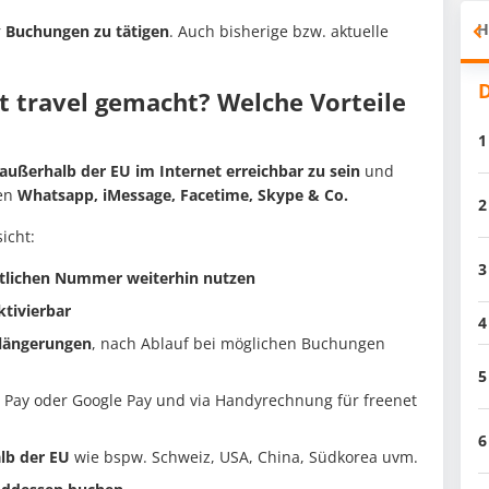
H
r
Buchungen
zu
tätigen
. Auch bisherige bzw. aktuelle
D
t travel gemacht? Welche Vorteile
1
ußerhalb der EU im Internet erreichbar zu sein
und
ten
Whatsapp, iMessage, Facetime, Skype & Co.
2
icht:
3
ntlichen Nummer weiterhin nutzen
ktivierbar
4
rlängerungen
, nach Ablauf bei möglichen Buchungen
5
e Pay oder Google Pay und via Handyrechnung für freenet
6
lb der EU
wie bspw. Schweiz, USA, China, Südkorea uvm.