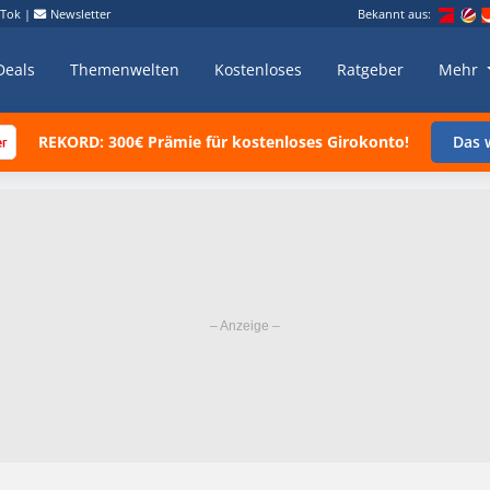
kTok
|
Newsletter
Bekannt aus:
Deals
Themenwelten
Kostenloses
Ratgeber
Mehr
REKORD: 300€ Prämie für kostenloses Girokonto!
Das w