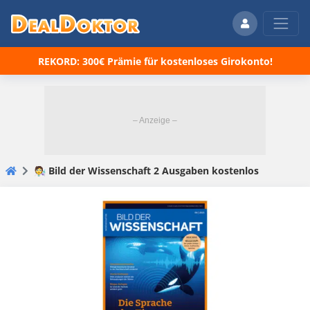
REKORD: 300€ Prämie für kostenloses Girokonto!
🧑‍🔬 Bild der Wissenschaft 2 Ausgaben kostenlos