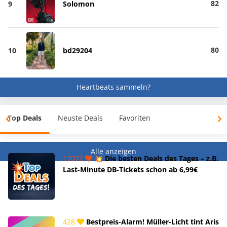
82
9
Solomon
80
10
bd29204
Heartbeats sammeln?
Top Deals
Neuste Deals
Favoriten
Alle anzeigen
17072
💥 Die besten Deals des Tages – z.B.
Last-Minute DB-Tickets schon ab 6,99€
428
Bestpreis-Alarm! Müller-Licht tint Aris