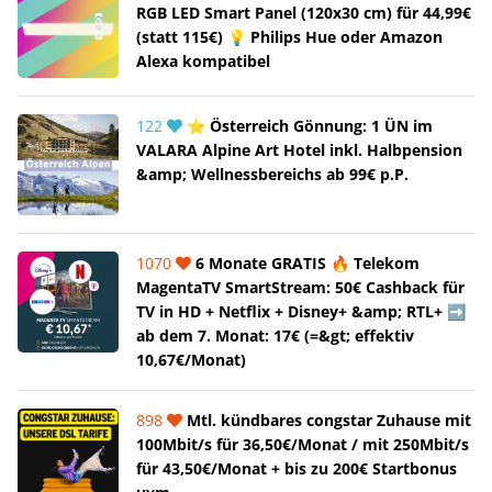
RGB LED Smart Panel (120x30 cm) für 44,99€
(statt 115€) 💡 Philips Hue oder Amazon
Alexa kompatibel
122
⭐ Österreich Gönnung: 1 ÜN im
VALARA Alpine Art Hotel inkl. Halbpension
&amp; Wellnessbereichs ab 99€ p.P.
1070
6 Monate GRATIS 🔥 Telekom
MagentaTV SmartStream: 50€ Cashback für
TV in HD + Netflix + Disney+ &amp; RTL+ ➡️
ab dem 7. Monat: 17€ (=&gt; effektiv
10,67€/Monat)
898
Mtl. kündbares congstar Zuhause mit
100Mbit/s für 36,50€/Monat / mit 250Mbit/s
für 43,50€/Monat + bis zu 200€ Startbonus