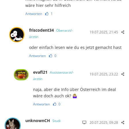
wäre hier sehr hilfreich
Antworten
1
friscodent34
Oberarzt/-
19.07.2025, 21:45
ärztin
oder einfach lesen wie du es jetzt gemacht hast
Antworten
0
evafl21
Assistenzarzt/-
19.07.2025, 23:22
ärztin
naja, aber die Info über Österreich im deal
wäre doch auch ok? 🤷🏼‍♀️
Antworten
0
unknownCH
Studi
20.07.2025, 09:28