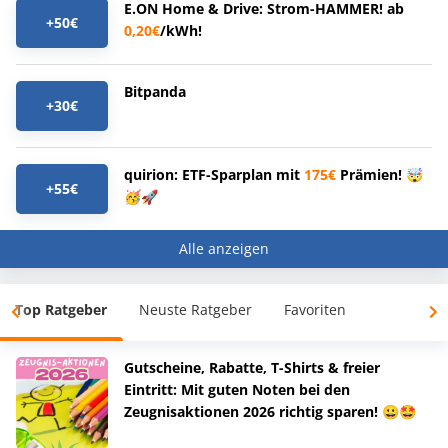
E.ON Home & Drive: Strom-HAMMER! ab
+50€
0,20€
/kWh!
Bitpanda
+30€
quirion: ETF-Sparplan mit
175€
Prämien! 🤯
+55€
🥳🚀
Alle anzeigen
Top Ratgeber
Neuste Ratgeber
Favoriten
Gutscheine, Rabatte, T-Shirts & freier
Eintritt: Mit guten Noten bei den
Zeugnisaktionen 2026 richtig sparen! 😀🤩