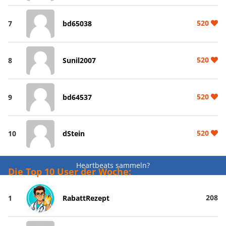
520
7
bd65038
520
8
Sunil2007
520
9
bd64537
520
10
dStein
Heartbeats sammeln?
Die Top 10 User der Woche:
208
1
RabattRezept