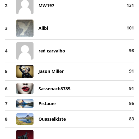
131
2
MW197
101
3
Alibi
98
4
red carvalho
91
5
Jason Miller
91
6
Sassenach8785
86
7
Pistauer
83
8
Quasselkiste