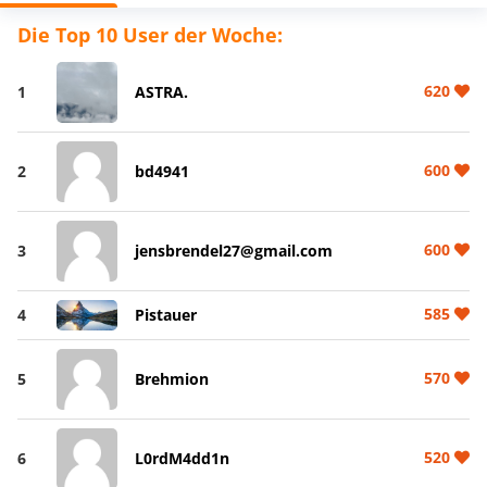
Die Top 10 User der Woche:
620
1
ASTRA.
600
2
bd4941
600
3
jensbrendel27@gmail.com
585
4
Pistauer
570
5
Brehmion
520
6
L0rdM4dd1n