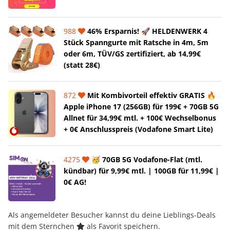
988
46% Ersparnis! 🚀 HELDENWERK 4
Stück Spanngurte mit Ratsche in 4m, 5m
oder 6m, TÜV/GS zertifiziert, ab 14,99€
(statt 28€)
872
Mit Kombivorteil effektiv GRATIS 🔥
Apple iPhone 17 (256GB) für 199€ + 70GB 5G
Allnet für 34,99€ mtl. + 100€ Wechselbonus
+ 0€ Anschlusspreis (Vodafone Smart Lite)
4275
🥳 70GB 5G Vodafone-Flat (mtl.
kündbar) für 9,99€ mtl. | 100GB für 11,99€ |
0€ AG!
Als angemeldeter Besucher kannst du deine Lieblings-Deals
mit dem Sternchen
als Favorit speichern.