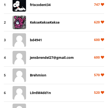
747
1
friscodent34
620
2
KekseKekseKekse
600
3
bd4941
600
4
jensbrendel27@gmail.com
570
5
Brehmion
520
6
L0rdM4dd1n