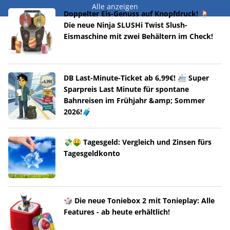
Alle anzeigen
Doppelter Eis-Genuss auf Knopfdruck! 🍹
Die neue Ninja SLUSHi Twist Slush-
Eismaschine mit zwei Behältern im Check!
DB Last-Minute-Ticket ab 6,99€! 🚈 Super
Sparpreis Last Minute für spontane
Bahnreisen im Frühjahr &amp; Sommer
2026!🧳
💸🤑 Tagesgeld: Vergleich und Zinsen fürs
Tagesgeldkonto
🎲 Die neue Toniebox 2 mit Tonieplay: Alle
Features - ab heute erhältlich!