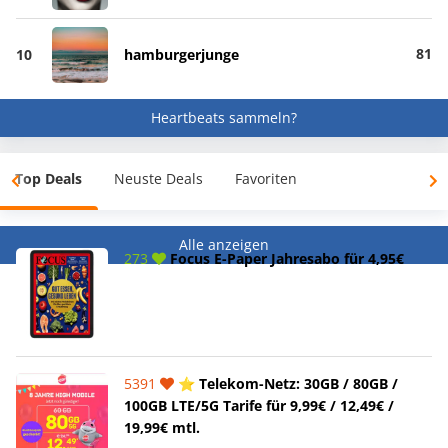
81
10
hamburgerjunge
Heartbeats sammeln?
Top Deals
Neuste Deals
Favoriten
Alle anzeigen
273
Focus E-Paper Jahresabo für 4,95€
5391
⭐️ Telekom-Netz: 30GB / 80GB /
100GB LTE/5G Tarife für 9,99€ / 12,49€ /
19,99€ mtl.