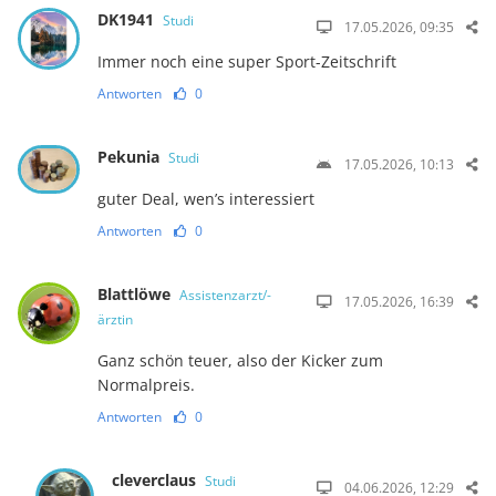
DK1941
Studi
17.05.2026, 09:35
Immer noch eine super Sport-Zeitschrift
Antworten
0
Pekunia
Studi
17.05.2026, 10:13
guter Deal, wen’s interessiert
Antworten
0
Blattlöwe
Assistenzarzt/-
17.05.2026, 16:39
ärztin
Ganz schön teuer, also der Kicker zum
Normalpreis.
Antworten
0
cleverclaus
Studi
04.06.2026, 12:29