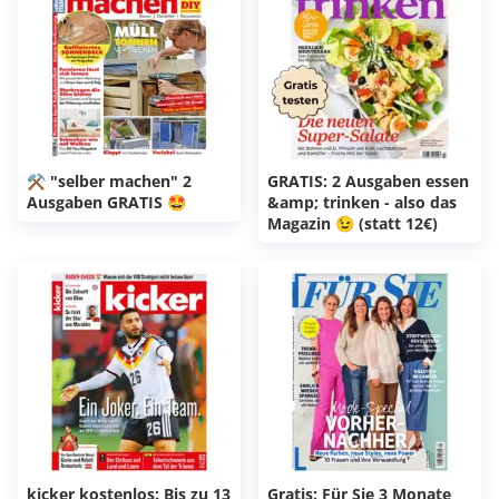
⚒️ "selber machen" 2
GRATIS: 2 Ausgaben essen
Ausgaben GRATIS 🤩
&amp; trinken - also das
Magazin 😉 (statt 12€)
kicker kostenlos: Bis zu 13
Gratis: Für Sie 3 Monate