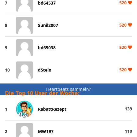
520
7
bd64537
520
8
Sunil2007
520
9
bd65038
520
10
dStein
Heartbeats sammeln?
Die Top 10 User der Woche:
139
1
RabattRezept
110
2
MW197