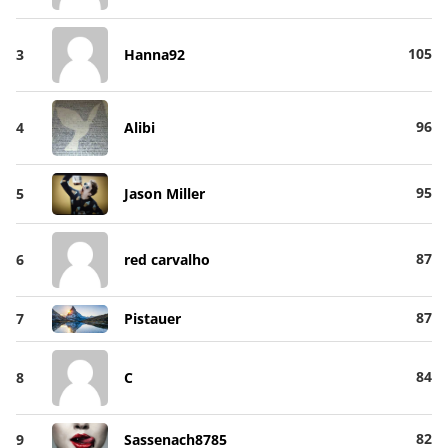
105
3
Hanna92
96
4
Alibi
95
5
Jason Miller
87
6
red carvalho
87
7
Pistauer
84
8
C
82
9
Sassenach8785