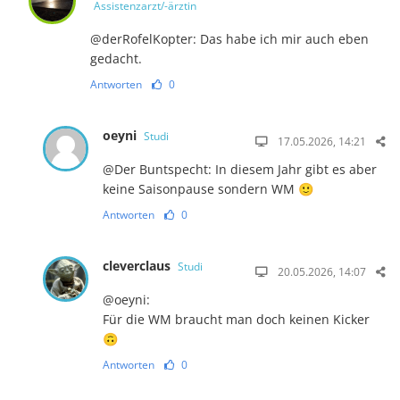
Assistenzarzt/-ärztin
@derRofelKopter: Das habe ich mir auch eben
gedacht.
Antworten
0
oeyni
Studi
17.05.2026, 14:21
@Der Buntspecht: In diesem Jahr gibt es aber
keine Saisonpause sondern WM 🙂
Antworten
0
cleverclaus
Studi
20.05.2026, 14:07
@oeyni:
Für die WM braucht man doch keinen Kicker
🙃
Antworten
0