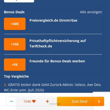
Bonus Deals
Alle anzeigen
Preisvergleich.de Strom/Gas
+40€
Privathaftpflichtversicherung auf
+10€
Tarifcheck.de
Freunde für Bonus-Deals werben
+5€
Top Vergleiche
GRATIS testen dank Geld-Zurück-Aktion: Valess, Axe Deo,
WC-Ente uvm. (Juli 2026)
💥 Die 30 besten Handytarife 📱➡️ Apple iPhone,
1046
Zum Deal
Samsung Galaxy, Google Pixel uvm. + SIM-Only-Tarife