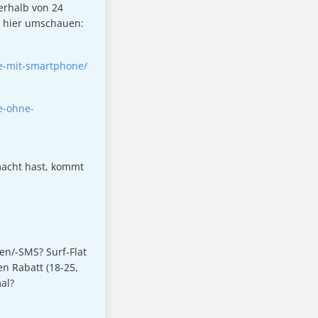
erhalb von 24
l hier umschauen:
fe-mit-smartphone/
e-ohne-
macht hast, kommt
en/-SMS? Surf-Flat
en Rabatt (18-25,
al?