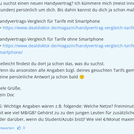
u suchst einen neuen Handyvertrag? Ich kümmere mich (meist inn
tunden) persönlich um dich. Bis dahin kannst du dich ja schon ma
andyvertrags-Vergleich für Tarife mit Smartphone
>
https://www.dealdoktor.de/magazin/handyvertrag-vergleich-tari
andyvertrags-Vergleich für Tarife ohne Smartphone
>
https://www.dealdoktor.de/magazin/handyvertrag-vergleich-tarif
martphone/
ielleicht findest du dort ja schon das, was du suchst.
enn du ansonsten alle Angaben bzgl. deines gesuchten Tarifs ge
eine persönliche Antwort ja schon bald 🙂
iele Grüße,
ein Doc
S: Wichtige Angaben wären z.B. folgende: Welche Netze? Freiminut
it wie viel MB/GB? Gehörst zu zu den jungen Leuten für zusätzlich
der darüber, wenn du Student/Azubi bist)? Wie viel €/Monat maxim
ntworten
0