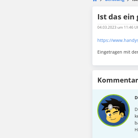
Ist das ein
04.03.2023
um 11:46 U
https://www.handy
Eingetragen mit de
Kommentare
D
D
k
b
H