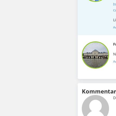
h
c
L
A
F
N
A
Kommentar 
D