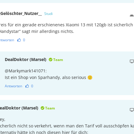
_Gelöschter_Nutzer__
Studi
reis für ein gerade erschienenes Xiaomi 13 mit 120gb ist sicherlich
Handystar“ sagt mir allerdings nichts.
ntworten
0
DealDoktor (Marsel)
Team
@Markymark141071:
Ist ein Shop von Sparhandy, also serious 🙂
Antworten
0
ealDoktor (Marsel)
Team
ey,
icherlich nicht so verkehrt, wenn man den Tarif voll ausschöpfen 
lternativ hätte ich noch diesen hier für dich: