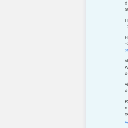
d
S
H
=
H
=
s
V
W
d
V
d
P
m
o
A