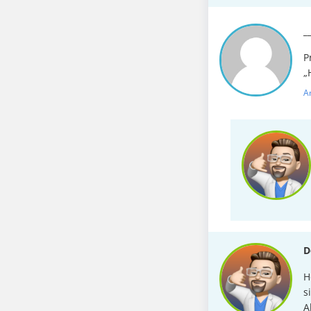
_
P
„
A
D
H
s
A