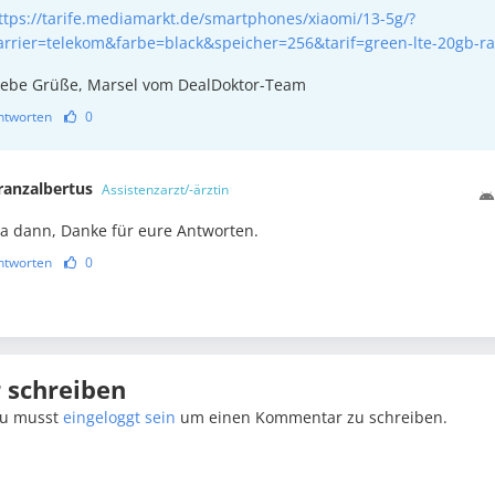
ttps://tarife.mediamarkt.de/smartphones/xiaomi/13-5g/?
arrier=telekom&farbe=black&speicher=256&tarif=green-lte-20gb-ra
iebe Grüße, Marsel vom DealDoktor-Team
ntworten
0
ranzalbertus
Assistenzarzt/-ärztin
a dann, Danke für eure Antworten.
ntworten
0
schreiben
u musst
eingeloggt sein
um einen Kommentar zu schreiben.