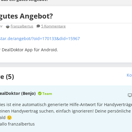
 gutes Angebot?
hr
Franzalbertus
5
Kommentare
star.de/angebot/?oid=170133&did=15967
r DealDoktor App für Android.
 (5)
Ko
ealDoktor (Benjo)
Team
ies ist eine automatisch generierte Hilfe-Antwort für Handyverträge
einen Handyvertrag suchen, einfach ignorieren! Deine persönlich
ald 🙂
allo franzalbertus