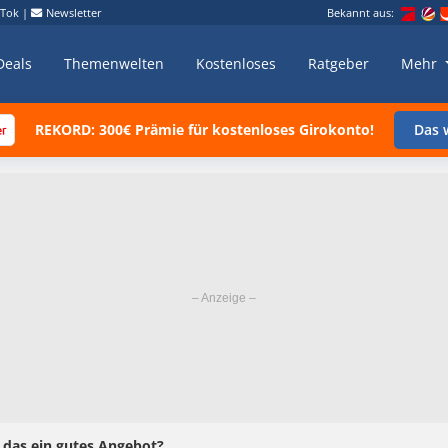
kTok
|
Newsletter
Bekannt aus:
Deals
Themenwelten
Kostenloses
Ratgeber
Mehr
REKORD: 300€ Prämie für kostenloses Girokonto!
Das w
t das ein gutes Angebot?