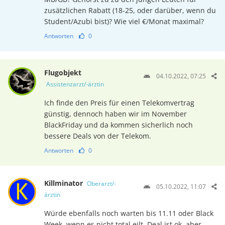
zusätzlichen Rabatt (18-25, oder darüber, wenn du
Student/Azubi bist)? Wie viel €/Monat maximal?
Antworten
0
Flugobjekt
04.10.2022, 07:25
Assistenzarzt/-ärztin
Ich finde den Preis für einen Telekomvertrag
günstig, dennoch haben wir im November
BlackFriday und da kommen sicherlich noch
bessere Deals von der Telekom.
Antworten
0
Killminator
Oberarzt/-
05.10.2022, 11:07
ärztin
Würde ebenfalls noch warten bis 11.11 oder Black
Week, wenn es nicht total eilt. Deal ist ok, aber