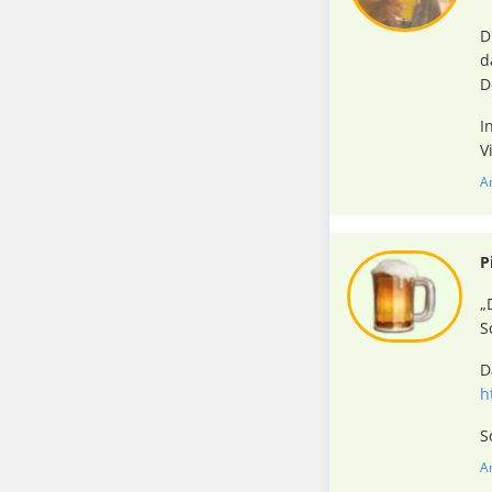
D
d
D
I
V
A
P
„
S
D
h
S
A