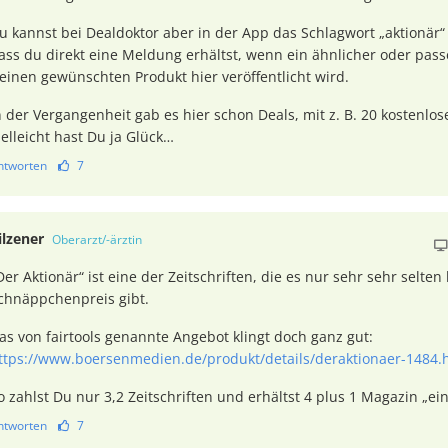
u kannst bei Dealdoktor aber in der App das Schlagwort „aktionär“
ass du direkt eine Meldung erhältst, wenn ein ähnlicher oder pas
einen gewünschten Produkt hier veröffentlicht wird.
n der Vergangenheit gab es hier schon Deals, mit z. B. 20 kostenlo
ielleicht hast Du ja Glück…
ntworten
7
ilzener
Oberarzt/-ärztin
Der Aktionär“ ist eine der Zeitschriften, die es nur sehr sehr selten
chnäppchenpreis gibt.
as von fairtools genannte Angebot klingt doch ganz gut:
ttps://www.boersenmedien.de/produkt/details/deraktionaer-1484
o zahlst Du nur 3,2 Zeitschriften und erhältst 4 plus 1 Magazin „ei
ntworten
7