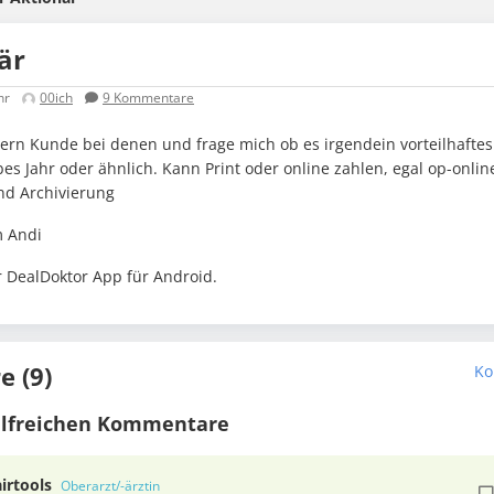
är
hr
00ich
9
Kommentare
gern Kunde bei denen und frage mich ob es irgendein vorteilhaftes
bes Jahr oder ähnlich. Kann Print oder online zahlen, egal op-onlin
nd Archivierung
 Andi
r DealDoktor App für Android.
 (9)
Ko
ilfreichen Kommentare
airtools
Oberarzt/-ärztin