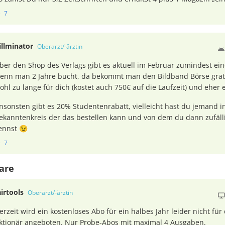
7
illminator
Oberarzt/-ärztin
ber den Shop des Verlags gibt es aktuell im Februar zumindest ei
enn man 2 Jahre bucht, da bekommt man den Bildband Börse gratis
ohl zu lange für dich (kostet auch 750€ auf die Laufzeit) und ehe
nsonsten gibt es 20% Studentenrabatt, vielleicht hast du jemand in
ekanntenkreis der das bestellen kann und von dem du dann zufälli
ennst 😉
7
are
airtools
Oberarzt/-ärztin
erzeit wird ein kostenloses Abo für ein halbes Jahr leider nicht für 
ktionär angeboten. Nur Probe-Abos mit maximal 4 Ausgaben.