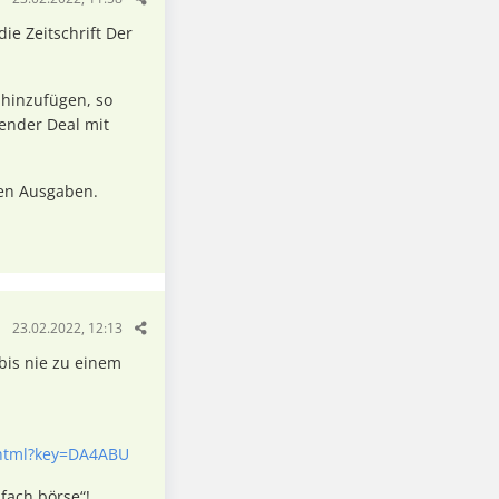
die Zeitschrift Der
 hinzufügen, so
sender Deal mit
sen Ausgaben.
23.02.2022, 12:13
 bis nie zu einem
.html?key=DA4ABU
nfach börse“!