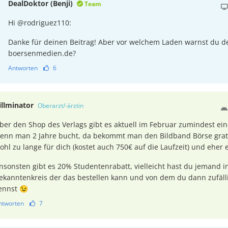
DealDoktor (Benji)
Team
Hi @rodriguez110:
Danke für deinen Beitrag! Aber vor welchem Laden warnst du d
boersenmedien.de?
Antworten
6
illminator
Oberarzt/-ärztin
ber den Shop des Verlags gibt es aktuell im Februar zumindest ei
enn man 2 Jahre bucht, da bekommt man den Bildband Börse gratis
ohl zu lange für dich (kostet auch 750€ auf die Laufzeit) und ehe
nsonsten gibt es 20% Studentenrabatt, vielleicht hast du jemand in
ekanntenkreis der das bestellen kann und von dem du dann zufälli
ennst 😉
ntworten
7