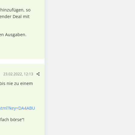
 hinzufügen, so
sender Deal mit
sen Ausgaben.
23.02.2022, 12:13
 bis nie zu einem
.html?key=DA4ABU
nfach börse“!