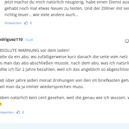
Jetzt machst du mich natürlich neugierig, habe einen Dienst aus
gehabt noch mal etwas Neues zu testen. Und der Zöllner mit sei
richtig teuer… wie viele andere auch…
Antworten
6
odriguez110
Studi
BSOLUTE WARNUNG vor dem laden!
atte da ein abo, wo zufälligerweise kurz danach die seite vom n
o man das abo abschließen musste. nach dem abo, was ich natürli
ollte ich für 2 jahre bezahlen, weil ich das angeblich so abgeschlos
ab über jahre jeden monat drohungen von den im briefkasten geh
eil man da ja immer wiedersprechen muss.
aben natürlich kein cent gesehen, weil die genau wie ich wussen,

ntworten
6