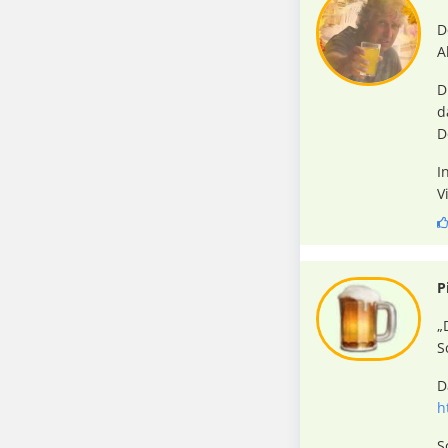
D
A
D
d
D
I
V
P
„
S
D
h
S