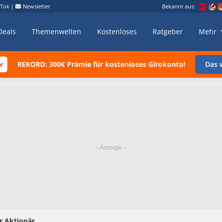
kTok
|
Newsletter
Bekannt aus:
Deals
Themenwelten
Kostenloses
Ratgeber
Mehr
REKORD: 300€ Prämie für kostenloses Girokonto!
Das w
r Aktionär