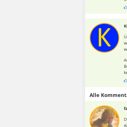
K
Ü
w
w
A
B
k
Alle Komment
f
D
A