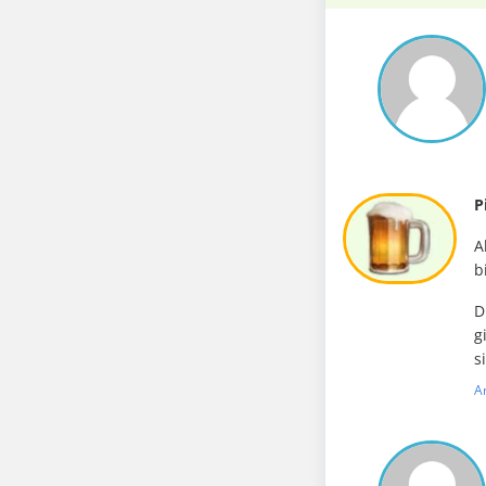
P
A
b
D
g
s
A