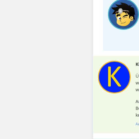
K
Ü
w
w
A
B
k
A