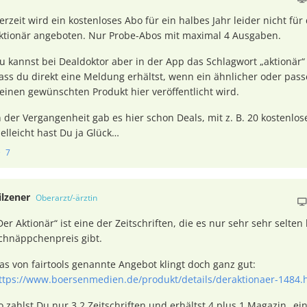
erzeit wird ein kostenloses Abo für ein halbes Jahr leider nicht für 
ktionär angeboten. Nur Probe-Abos mit maximal 4 Ausgaben.
u kannst bei Dealdoktor aber in der App das Schlagwort „aktionär“
ass du direkt eine Meldung erhältst, wenn ein ähnlicher oder pas
einen gewünschten Produkt hier veröffentlicht wird.
n der Vergangenheit gab es hier schon Deals, mit z. B. 20 kostenlo
ielleicht hast Du ja Glück…
7
ilzener
Oberarzt/-ärztin
Der Aktionär“ ist eine der Zeitschriften, die es nur sehr sehr selten
chnäppchenpreis gibt.
as von fairtools genannte Angebot klingt doch ganz gut:
ttps://www.boersenmedien.de/produkt/details/deraktionaer-1484
o zahlst Du nur 3,2 Zeitschriften und erhältst 4 plus 1 Magazin „ei