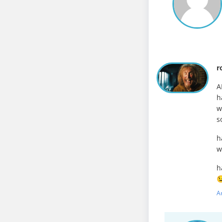
r
A
h
w
s
h
w
h

A