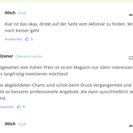
00ich
Studi
Klar ist das okay, direkt auf der Seite vom Aktionär zu finden. W
noch besser geht
Antworten
6
ilzener
Oberarzt/-ärztin
bgesehen vom hohen Preis ist so ein Magazin nur dann interessan
is langfristig investieren möchtest!
ie abgebildeten Charts sind schon beim Druck Vergangenheit und 
ibt es besserer professionelle Angebote, die dann ausschließlich o
ind.
ntworten
6
00ich
Studi