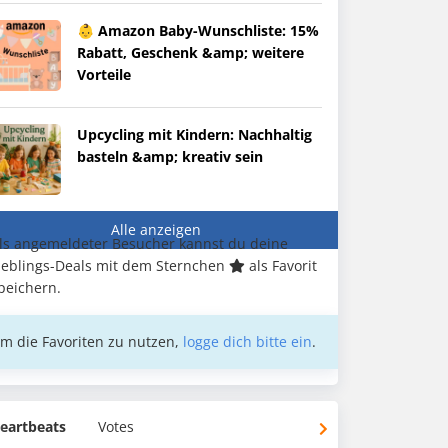
👶 Amazon Baby-Wunschliste: 15%
Rabatt, Geschenk &amp; weitere
Vorteile
Upcycling mit Kindern: Nachhaltig
basteln &amp; kreativ sein
Alle anzeigen
ls angemeldeter Besucher kannst du deine
ieblings-Deals mit dem Sternchen
als Favorit
peichern.
m die Favoriten zu nutzen,
logge dich bitte ein
.
eartbeats
Votes