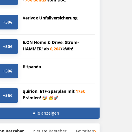
Verivox Unfallversicherung
+30€
E.ON Home & Drive: Strom-
+50€
HAMMER! ab
0,20€
/kWh!
Bitpanda
+30€
quirion: ETF-Sparplan mit
175€
+55€
Prämien! 🤯 🥳🚀
Alle anzeigen
op Ratgeber
Neuste Ratgeber
Favoriten