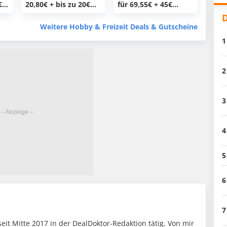
€
20,80€ + bis zu 20€
für 69,55€ + 45€
Prämie –
Prämie –
D
verschiedene
verschiedene
Weitere Hobby & Freizeit Deals & Gutscheine
Prämien
Prämien
1
2
3
4
5
6
7
seit Mitte 2017 in der DealDoktor-Redaktion tätig. Von mir