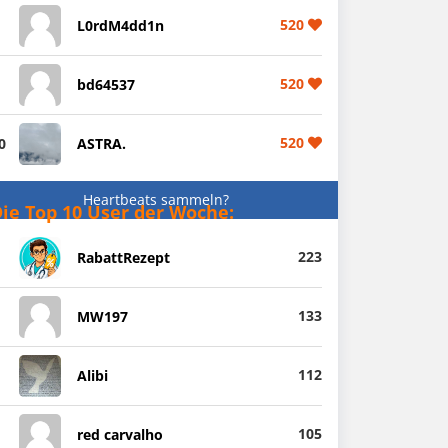
520
L0rdM4dd1n
520
bd64537
520
0
ASTRA.
Heartbeats sammeln?
ie Top 10 User der Woche:
223
RabattRezept
133
MW197
112
Alibi
105
red carvalho