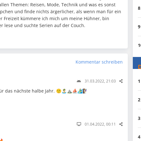
h allen Themen: Reisen, Mode, Technik und was es sonst
8
ppchen und finde nichts ärgerlicher, als wenn man für ein
iner Freizeit kümmere ich mich um meine Hühner, bin
 lese und suchte Serien auf der Couch.
9
1
Kommentar schreiben
D
1
31.03.2022, 21:03
 das nächste halbe Jahr. 🙂🏝⛰️⛵🏄‍♂️🧗‍♀️
2
3
01.04.2022, 00:11
4
🔥