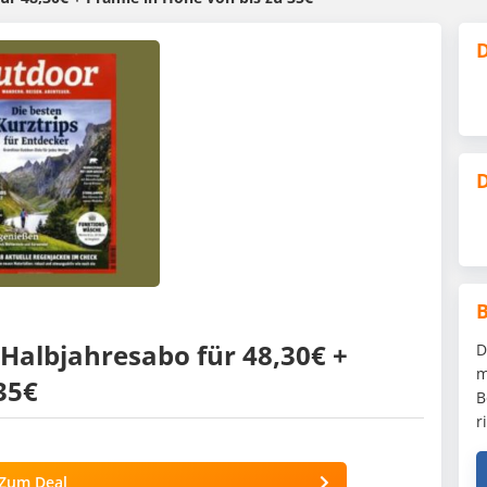
D
D
Halbjahresabo für 48,30€ +
D
m
35€
B
r
Zum Deal