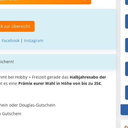
k zur Übersicht
|
Facebook
|
Instagram
sichern!
mmt bei Hobby + Freizeit gerade das
Halbjahresabo der
bt es eine
Prämie eurer Wahl in Höhe von bis zu 35€.
hein oder Douglas-Gutschein
m Gutschein
T