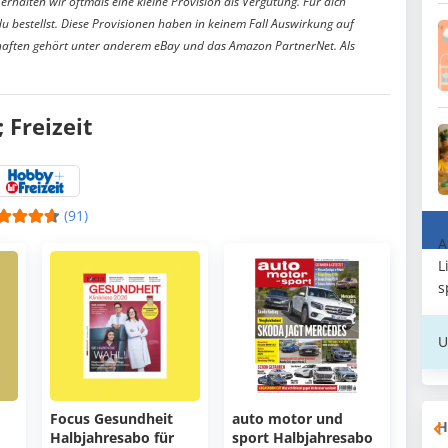
erhalten wir oftmals eine kleine Provision als Vergütung. Für dich
du bestellst. Diese Provisionen haben in keinem Fall Auswirkung auf
aften gehört unter anderem eBay und das Amazon PartnerNet. Als
Freizeit
(91)
A
L
s
U
Focus Gesundheit
auto motor und
H
Halbjahresabo für
sport Halbjahresabo