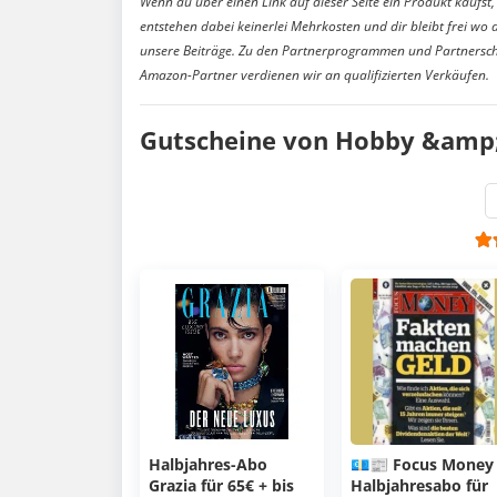
Wenn du über einen Link auf dieser Seite ein Produkt kaufst, 
entstehen dabei keinerlei Mehrkosten und dir bleibt frei wo 
unsere Beiträge. Zu den Partnerprogrammen und Partnersch
Amazon-Partner verdienen wir an qualifizierten Verkäufen.
Gutscheine von Hobby &amp; 
Halbjahres-Abo
💶📰 Focus Money
Grazia für 65€ + bis
Halbjahresabo für