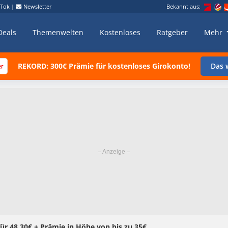
kTok
|
Newsletter
Bekannt aus:
Deals
Themenwelten
Kostenloses
Ratgeber
Mehr
REKORD: 300€ Prämie für kostenloses Girokonto!
Das w
ür 48,30€ + Prämie in Höhe von bis zu 35€