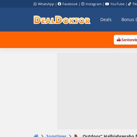
WhatsApp
|
Facebook
|
Instagram
|
YouTube
|
Ti
Deals
Bonus 
Sonstiges
🥾 „Outdoor“ Halbjahresabo f