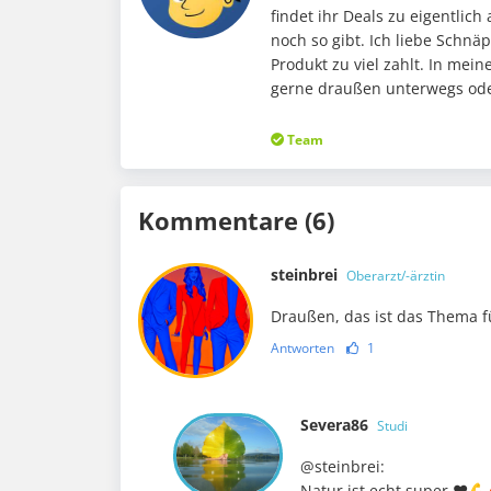
findet ihr Deals zu eigentlic
noch so gibt. Ich liebe Schnä
Produkt zu viel zahlt. In me
gerne draußen unterwegs oder
Team
Kommentare (6)
steinbrei
Oberarzt/-ärztin
Draußen, das ist das Thema für
Antworten
1
Severa86
Studi
@steinbrei:
Natur ist echt super ❤️💪