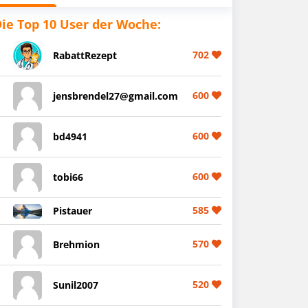
ie Top 10 User der Woche:
702
RabattRezept
600
jensbrendel27@gmail.com
600
bd4941
600
tobi66
585
Pistauer
570
Brehmion
520
Sunil2007