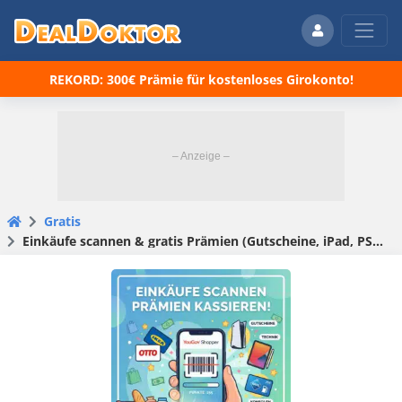
REKORD: 300€ Prämie für kostenloses Girokonto!
Gratis
Einkäufe scannen & gratis Prämien (Gutscheine, iPad, PS5) abstauben bei YouGov Shopper