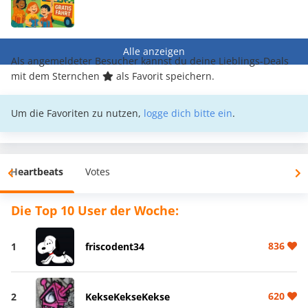
Alle anzeigen
Als angemeldeter Besucher kannst du deine Lieblings-Deals
mit dem Sternchen
als Favorit speichern.
Um die Favoriten zu nutzen,
logge dich bitte ein
.
Heartbeats
Votes
Die Top 10 User der Woche:
836
1
friscodent34
620
2
KekseKekseKekse