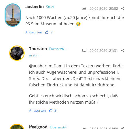
ausberlin
Studi
20.05.2026, 20:02
Nach 1000 Wochen (ca.20 Jahre) könnt ihr euch die
PS 5 im Museum abholen 🤣
Antworten
7
Thorsten
Facharzt/-
20.05.2026, 21:31
ärztin
@ausberlin: Damit in dem Text zu werben, finde
ich auch Augenwischerei und unprofessionell.
Sorry, Doc – aber der „Deal“-Text erweckt einen
falschen Eindruck und ist damit irreführend.
Geht es euch wirklisch schon so schlecht, daß
ihr solche Methoden nutzen müßt ?
Antworten
3
ifeelgood
Oberarzt/-
21.05.2026, 04:59