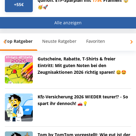
quirion: ETF-Sparplan mit
175€
Prämien! 🤯
+55€
🥳🚀
Alle anzeigen
Top Ratgeber
Neuste Ratgeber
Favoriten
Gutscheine, Rabatte, T-Shirts & freier
Eintritt: Mit guten Noten bei den
Zeugnisaktionen 2026 richtig sparen! 😀🤩
Kfz-Versicherung 2026 WIEDER teurer!? - So
spart ihr dennoch! 🚗💡
Tom by TomTom vorgestellt: Wie gut ist der