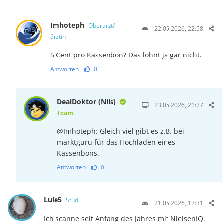
Imhoteph
Oberarzt/-
22.05.2026, 22:58
ärztin
5 Cent pro Kassenbon? Das lohnt ja gar nicht.
Antworten
0
DealDoktor (Nils)
23.05.2026, 21:27
Team
@Imhoteph: Gleich viel gibt es z.B. bei
marktguru für das Hochladen eines
Kassenbons.
Antworten
0
Lule5
Studi
21.05.2026, 12:31
Ich scanne seit Anfang des Jahres mit NielsenIQ.