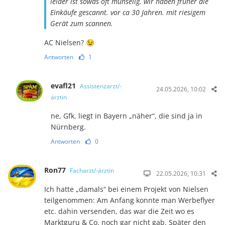
leider ist sowas oft mühselig. wir haben früher die
Einkäufe gescannt. vor ca 30 Jahren. mit riesigem
Gerät zum scannen.
AC Nielsen? 😉
Antworten
1
evafl21
Assistenzarzt/-
24.05.2026, 10:02
ärztin
ne, Gfk. liegt in Bayern „näher“, die sind ja in
Nürnberg.
Antworten
0
Ron77
Facharzt/-ärztin
22.05.2026, 10:31
Ich hatte „damals“ bei einem Projekt von Nielsen
teilgenommen: Am Anfang konnte man Werbeflyer
etc. dahin versenden, das war die Zeit wo es
Marktguru & Co. noch gar nicht gab. Später den