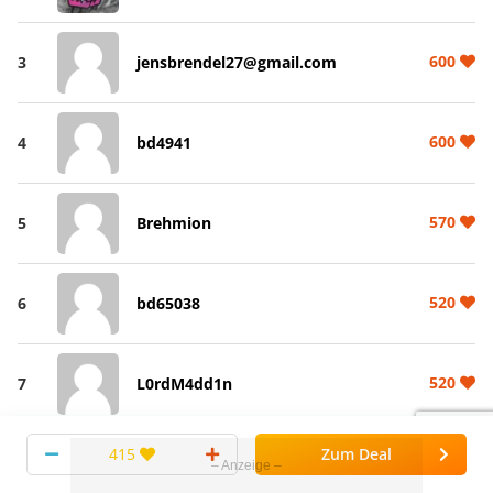
600
3
jensbrendel27@gmail.com
600
4
bd4941
570
5
Brehmion
520
6
bd65038
520
7
L0rdM4dd1n
415
Zum Deal
520
8
bd64537