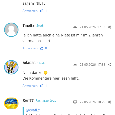
sagen? NIETE !!
Antworten
1
TinaBa
Studi
21.05.2026, 17:03
Ja ich hatte auch eine Niete ist mir im 2 Jahren
viermal passiert
Antworten
0
bd4636
Studi
21.05.2026, 17:38
Nein danke 🫠
Die Kommentare hier lesen hilft…
Antworten
1
Ron77
Facharzt/-ärztin
22.05.2026, 10:29
@evafl21