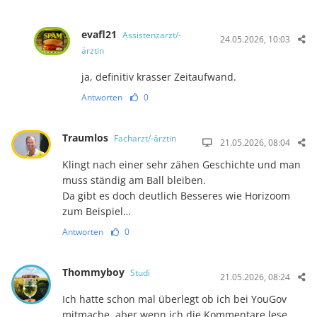
evafl21
Assistenzarzt/-
24.05.2026, 10:03
ärztin
ja, definitiv krasser Zeitaufwand.
Antworten
0
Traumlos
Facharzt/-ärztin
21.05.2026, 08:04
Klingt nach einer sehr zähen Geschichte und man
muss ständig am Ball bleiben.
Da gibt es doch deutlich Besseres wie Horizoom
zum Beispiel…
Antworten
0
Thommyboy
Studi
21.05.2026, 08:24
Ich hatte schon mal überlegt ob ich bei YouGov
mitmache, aber wenn ich die Kommentare lese,