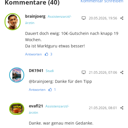
Kommentare (40)
Kommentar schreiben
brainjoerg
Assistenzarzt/-
20.05.2026, 19:56
ärztin
Dauert doch ewig: 10€-Gutschein nach knapp 19
Wochen.
Da ist Marktguru etwas besser!
Antworten
3
DK1941
Studi
21.05.2026, 07:06
@brainjoerg: Danke für den Tipp
Antworten
1
evafl21
Assistenzarzt/-
21.05.2026, 08:01
ärztin
Danke. war genau mein Gedanke.