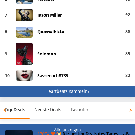
92
7
Jason Miller
86
8
Quasselkiste
85
9
Solomon
82
10
Sassenach8785
Heartbeats sammeln?
Top Deals
Neuste Deals
Favoriten
Alle anzeigen
17074
💥 Die besten Deals des Tages – z.B.