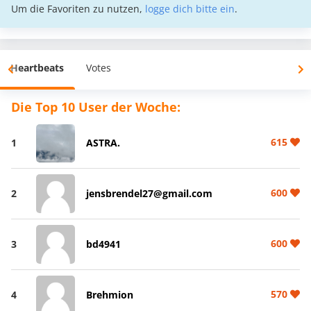
Um die Favoriten zu nutzen,
logge dich bitte ein
.
Heartbeats
Votes
Die Top 10 User der Woche:
615
1
ASTRA.
600
2
jensbrendel27@gmail.com
600
3
bd4941
570
4
Brehmion