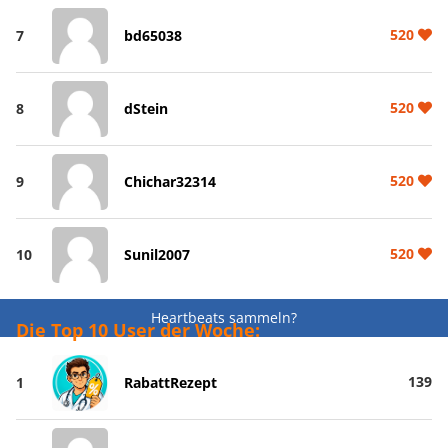
520
7
bd65038
520
8
dStein
520
9
Chichar32314
520
10
Sunil2007
Heartbeats sammeln?
Die Top 10 User der Woche:
139
1
RabattRezept