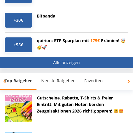
Bitpanda
+30€
quirion: ETF-Sparplan mit
175€
Prämien! 🤯
+55€
🥳🚀
Alle anzeigen
Top Ratgeber
Neuste Ratgeber
Favoriten
Gutscheine, Rabatte, T-Shirts & freier
Eintritt: Mit guten Noten bei den
Zeugnisaktionen 2026 richtig sparen! 😀🤩