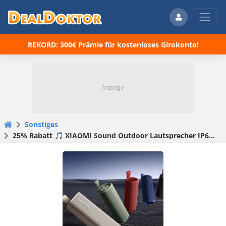
REKORD: 300€ Prämie für kostenloses Girokonto!
Sonstiges
25% Rabatt 🎵 XIAOMI Sound Outdoor Lautsprecher IP67 staub- und wasserdicht