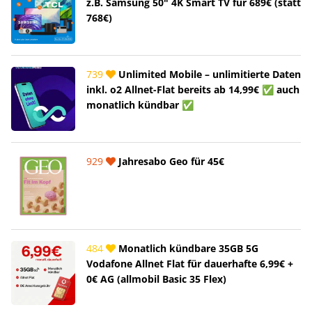
z.B. Samsung 50" 4K Smart TV für 689€ (statt
768€)
739
Unlimited Mobile – unlimitierte Daten
inkl. o2 Allnet-Flat bereits ab 14,99€ ✅ auch
monatlich kündbar ✅
929
Jahresabo Geo für 45€
484
Monatlich kündbare 35GB 5G
Vodafone Allnet Flat für dauerhafte 6,99€ +
0€ AG (allmobil Basic 35 Flex)