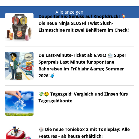
Alle anzeigen
Doppelter Eis-Genuss auf Knopfdruck! 🍹
Die neue Ninja SLUSHi Twist Slush-
Eismaschine mit zwei Behältern im Check!
DB Last-Minute-Ticket ab 6,99€! 🚈 Super
Sparpreis Last Minute für spontane
Bahnreisen im Frühjahr &amp; Sommer
2026!🧳
💸🤑 Tagesgeld: Vergleich und Zinsen fürs
Tagesgeldkonto
🎲 Die neue Toniebox 2 mit Tonieplay: Alle
Features - ab heute erhältlich!