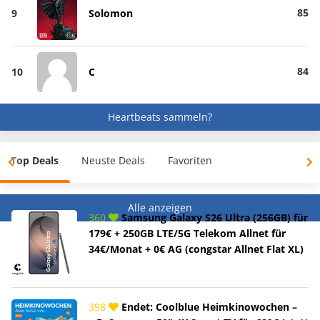
85
9
Solomon
84
10
C
Heartbeats sammeln?
Top Deals
Neuste Deals
Favoriten
Alle anzeigen
360
Samsung Galaxy S26 Ultra (256GB) für
179€ + 250GB LTE/5G Telekom Allnet für
34€/Monat + 0€ AG (congstar Allnet Flat XL)
398
Endet: Coolblue Heimkinowochen –