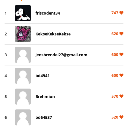
747
1
friscodent34
620
2
KekseKekseKekse
600
3
jensbrendel27@gmail.com
600
4
bd4941
570
5
Brehmion
520
6
bd64537