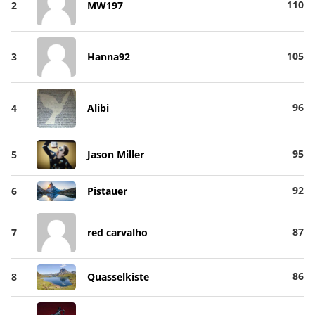
110
2
MW197
105
3
Hanna92
96
4
Alibi
95
5
Jason Miller
92
6
Pistauer
87
7
red carvalho
86
8
Quasselkiste