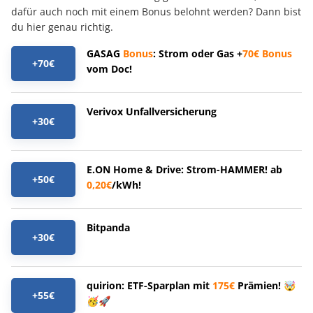
dafür auch noch mit einem Bonus belohnt werden? Dann bist
du hier genau richtig.
GASAG
Bonus
: Strom oder Gas +
70€
Bonus
+70€
vom Doc!
Verivox Unfallversicherung
+30€
E.ON Home & Drive: Strom-HAMMER! ab
+50€
0,20€
/kWh!
Bitpanda
+30€
quirion: ETF-Sparplan mit
175€
Prämien! 🤯
+55€
🥳🚀