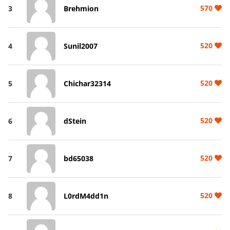
570
3
Brehmion
520
4
Sunil2007
520
5
Chichar32314
520
6
dStein
520
7
bd65038
520
8
L0rdM4dd1n