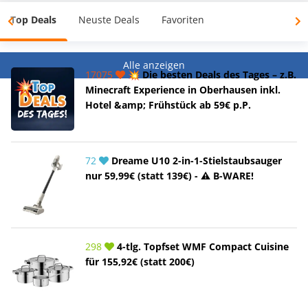
Top Deals
Neuste Deals
Favoriten
Alle anzeigen
17075
💥 Die besten Deals des Tages – z.B.
Minecraft Experience in Oberhausen inkl.
Hotel &amp; Frühstück ab 59€ p.P.
72
Dreame U10 2-in-1-Stielstaubsauger
nur 59,99€ (statt 139€) - ⚠️ B-WARE!
298
4-tlg. Topfset WMF Compact Cuisine
für 155,92€ (statt 200€)