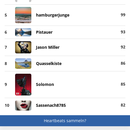
99
5
hamburgerjunge
93
6
Pistauer
92
7
Jason Miller
86
8
Quasselkiste
85
9
Solomon
82
10
Sassenach8785
Heartbeats sammeln?