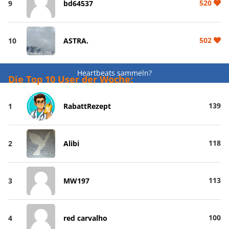
520
9
bd64537
502
10
ASTRA.
Heartbeats sammeln?
Die Top 10 User der Woche:
139
1
RabattRezept
118
2
Alibi
113
3
MW197
100
4
red carvalho