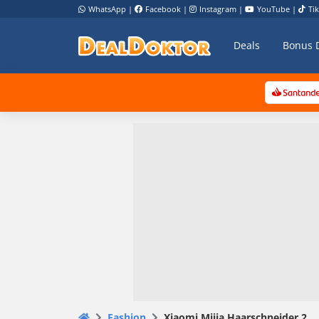
WhatsApp
|
Facebook
|
Instagram
|
YouTube
|
Ti
Deals
Bonus 
Fashion
Xiaomi Mijia Haarschneider 2