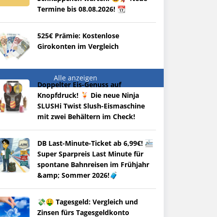
Termine bis 08.08.2026! 📆
525€ Prämie: Kostenlose
Girokonten im Vergleich
Alle anzeigen
Doppelter Eis-Genuss auf
Knopfdruck! 🍹 Die neue Ninja
SLUSHi Twist Slush-Eismaschine
mit zwei Behältern im Check!
DB Last-Minute-Ticket ab 6,99€! 🚈
Super Sparpreis Last Minute für
spontane Bahnreisen im Frühjahr
&amp; Sommer 2026!🧳
💸🤑 Tagesgeld: Vergleich und
Zinsen fürs Tagesgeldkonto