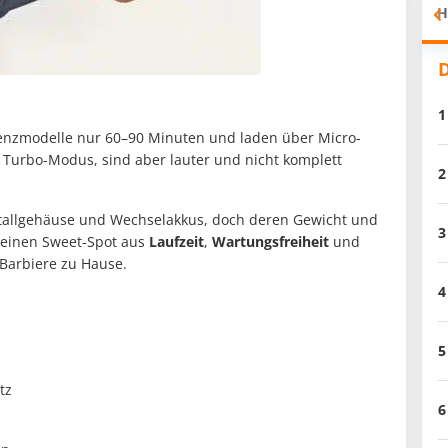
H
D
1
rrenzmodelle nur 60–90 Minuten und laden über Micro-
 Turbo-Modus, sind aber lauter und nicht komplett
2
tallgehäuse und Wechselakkus, doch deren Gewicht und
3
r einen Sweet-Spot aus
Laufzeit
,
Wartungsfreiheit
und
-Barbiere zu Hause.
4
5
tz
6