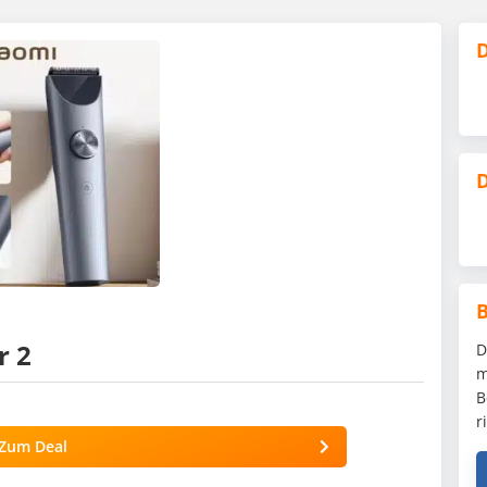
D
D
r 2
D
m
B
r
Zum Deal