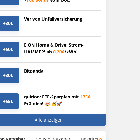
Verivox Unfallversicherung
+30€
E.ON Home & Drive: Strom-
+50€
HAMMER! ab
0,20€
/kWh!
Bitpanda
+30€
quirion: ETF-Sparplan mit
175€
+55€
Prämien! 🤯 🥳🚀
Alle anzeigen
op Ratgeber
Neuste Ratgeber
Favoriten