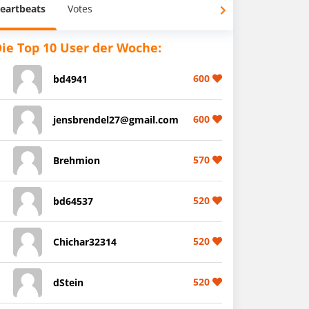
eartbeats
Votes
ie Top 10 User der Woche:
600
bd4941
600
jensbrendel27@gmail.com
570
Brehmion
520
bd64537
520
Chichar32314
520
dStein