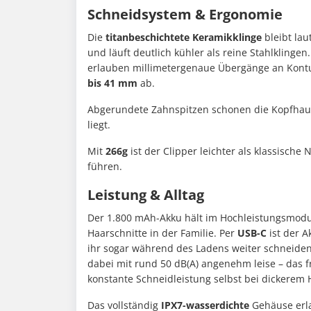
Schneidsystem & Ergonomie
Die
titanbeschichtete Keramikklinge
bleibt lau
und läuft deutlich kühler als reine Stahlklinge
erlauben millimetergenaue Übergänge an Kont
bis 41 mm
ab.
Abgerundete Zahnspitzen schonen die Kopfhaut
liegt.
Mit
266g
ist der Clipper leichter als klassische
führen.
Leistung & Alltag
Der 1.800 mAh-Akku hält im Hochleistungsmodu
Haarschnitte in der Familie. Per
USB-C
ist der A
ihr sogar während des Ladens weiter schneide
dabei mit rund 50 dB(A) angenehm leise – das f
konstante Schneidleistung selbst bei dickerem 
Das vollständig
IPX7-wasserdichte
Gehäuse erl