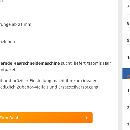
en
7
8
prünge ab 21 mm
9
anziehen
1
uernde Haarschneidemaschine
sucht, liefert Xiaomis Hair
amtpaket.
D
it und präziser Einstellung macht ihn zum idealen
ediglich Zubehör-Vielfalt und Ersatzteilversorgung
1
2
Zum Deal
3