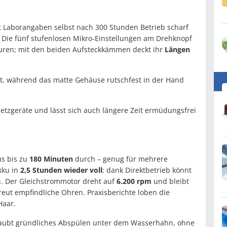
t Laborangaben selbst nach 300 Stunden Betrieb scharf
n. Die fünf stufenlosen Mikro-Einstellungen am Drehknopf
uren; mit den beiden Aufsteckkämmen deckt ihr
Längen
, während das matte Gehäuse rutschfest in der Hand
 Netzgeräte und lässt sich auch längere Zeit ermüdungsfrei
s bis zu
180 Minuten
durch – genug für mehrere
kku in
2,5 Stunden wieder voll
; dank Direktbetrieb könnt
n. Der Gleichstrommotor dreht auf
6.200 rpm
und bleibt
reut empfindliche Ohren. Praxisberichte loben die
Haar.
aubt gründliches Abspülen unter dem Wasserhahn, ohne