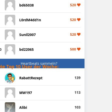
520
bd65038
520
L0rdM4dd1n
520
Sunil2007
500
0
bd22065
Heartbeats sammeln?
ie Top 10 User der Woche:
139
RabattRezept
113
MW197
103
Alibi