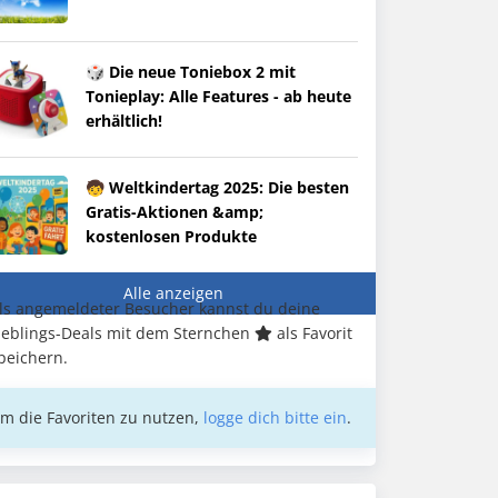
🎲 Die neue Toniebox 2 mit
Tonieplay: Alle Features - ab heute
erhältlich!
🧒 Weltkindertag 2025: Die besten
Gratis-Aktionen &amp;
kostenlosen Produkte
Alle anzeigen
ls angemeldeter Besucher kannst du deine
ieblings-Deals mit dem Sternchen
als Favorit
peichern.
m die Favoriten zu nutzen,
logge dich bitte ein
.