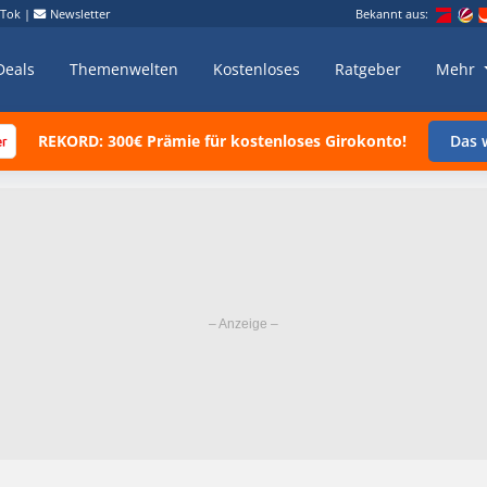
kTok
|
Newsletter
Bekannt aus:
Deals
Themenwelten
Kostenloses
Ratgeber
Mehr
REKORD: 300€ Prämie für kostenloses Girokonto!
Das w