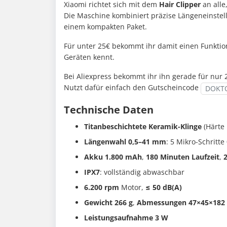
Xiaomi richtet sich mit dem
Hair Clipper
an alle
Die Maschine kombiniert präzise Längeneinstel
einem kompakten Paket.
Für unter 25€ bekommt ihr damit einen Funktio
Geräten kennt.
Bei Aliexpress bekommt ihr ihn gerade für nur 2
Nutzt dafür einfach den Gutscheincode
DOKT
Technische Daten
Titanbeschichtete Keramik-Klinge
(Härte 
Längenwahl 0,5–41 mm
: 5 Mikro-Schrit
Akku 1.800 mAh
,
180 Minuten Laufzeit
,
2
IPX7
: vollständig abwaschbar
6.200 rpm
Motor,
≤ 50 dB(A)
Gewicht 266 g
,
Abmessungen 47×45×18
Leistungsaufnahme 3 W