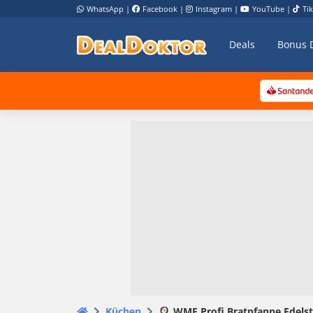
WhatsApp
|
Facebook
|
Instagram
|
YouTube
|
Ti
Deals
Bonus 
Küchen
🍳 WMF Profi Bratpfanne Edelst