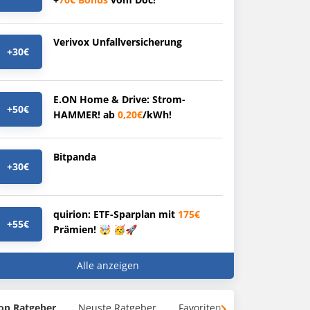
Verivox Unfallversicherung
+30€
E.ON Home & Drive: Strom-
+50€
HAMMER! ab
0,20€
/kWh!
Bitpanda
+30€
quirion: ETF-Sparplan mit
175€
+55€
Prämien! 🤯 🥳🚀
Alle anzeigen
op Ratgeber
Neuste Ratgeber
Favoriten