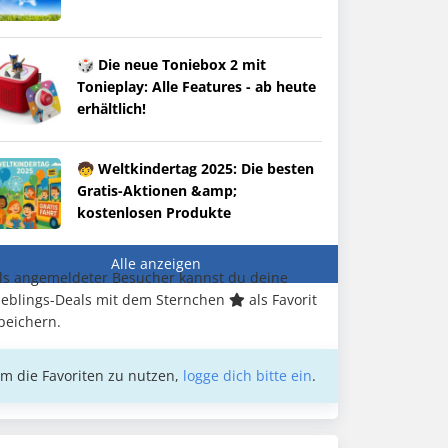
🎲 Die neue Toniebox 2 mit
Tonieplay: Alle Features - ab heute
erhältlich!
🧒 Weltkindertag 2025: Die besten
Gratis-Aktionen &amp;
kostenlosen Produkte
Alle anzeigen
ls angemeldeter Besucher kannst du deine
ieblings-Deals mit dem Sternchen
als Favorit
peichern.
m die Favoriten zu nutzen,
logge dich bitte ein
.