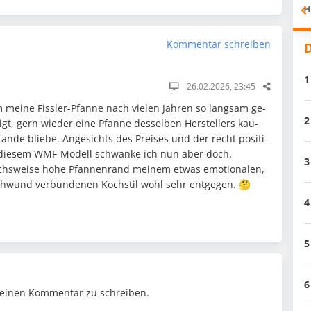
H
Kommentar schreiben
D
1
26.02.2026, 23:45
m meine Fissler-Pfanne nach vielen Jahren so lang­sam ge­
2
gt, gern wieder eine Pfanne des­selben Herstellers kau­
nde bliebe. An­gesichts des Preises und der recht posi­ti­
die­sem WMF-Modell schwanke ich nun aber doch.
3
ichsweise hohe Pfannenrand meinem etwas emotio­na­len,
hwund verbun­denen Kochstil wohl sehr entgegen. 🤔
4
5
6
einen Kommentar zu schreiben.