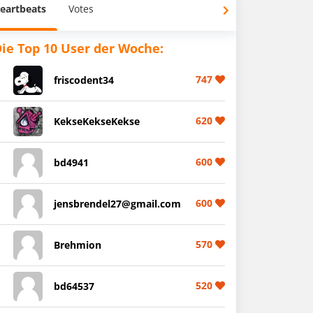
eartbeats
Votes
ie Top 10 User der Woche:
747
friscodent34
620
KekseKekseKekse
600
bd4941
600
jensbrendel27@gmail.com
570
Brehmion
520
bd64537