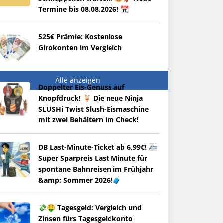
Termine bis 08.08.2026! 📆
525€ Prämie: Kostenlose
Girokonten im Vergleich
Alle anzeigen
Doppelter Eis-Genuss auf
Knopfdruck! 🍹 Die neue Ninja
SLUSHi Twist Slush-Eismaschine
mit zwei Behältern im Check!
DB Last-Minute-Ticket ab 6,99€! 🚈
Super Sparpreis Last Minute für
spontane Bahnreisen im Frühjahr
&amp; Sommer 2026!🧳
💸🤑 Tagesgeld: Vergleich und
Zinsen fürs Tagesgeldkonto