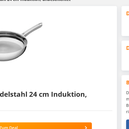
D
D
delstahl 24 cm Induktion,
D
m
B
r
Zum Deal