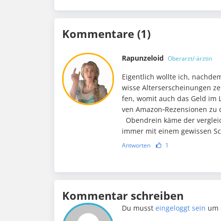
Kommentare (1)
Rapunzeloid
Oberarzt/-ärztin
Eigentlich wollte ich, nachde
wisse Alterserscheinungen zei
fen, womit auch das Geld im La
ven Ama­zon‑Rezensionen zu 
Oben­­drein käme der vergle
immer mit einem gewissen Sc
Antworten
1
Kommentar schreiben
Du musst
eingeloggt sein
um 