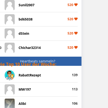
520
Sunil2007
520
bd65038
520
dStein
520
0
Chichar32314
Heartbeats sammeln?
ie Top 10 User der Woche:
139
RabattRezept
113
MW197
106
Alibi