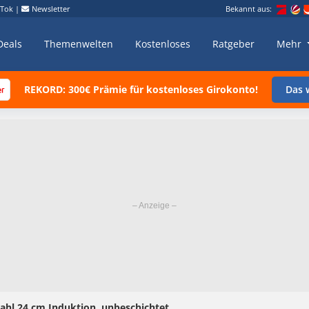
kTok
|
Newsletter
Bekannt aus:
Deals
Themenwelten
Kostenloses
Ratgeber
Mehr
REKORD: 300€ Prämie für kostenloses Girokonto!
Das w
ahl 24 cm Induktion, unbeschichtet