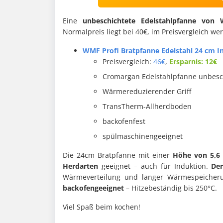
Eine
unbeschichtete Edelstahlpfanne von
Normalpreis liegt bei 40€, im Preisvergleich we
WMF Profi Bratpfanne Edelstahl 24 cm In
Preisvergleich:
46€
,
Ersparnis: 12€
Cromargan
Edelstahlpfanne unbesc
Wärmereduzierender Griff
TransTherm-Allherdboden
backofenfest
spülmaschinengeeignet
Die 24cm Bratpfanne mit einer
Höhe von 5,6
Herdarten
geeignet – auch für Induktion.
De
Wärmeverteilung und langer Wärmespeicher
backofengeeignet
– Hitzebeständig bis 250°C.
Viel Spaß beim kochen!