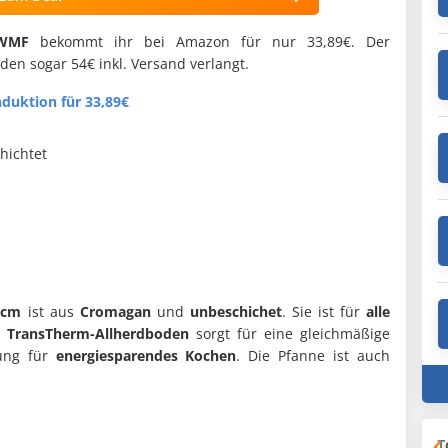
 WMF
bekommt ihr bei Amazon für nur 33,89€. Der
rden sogar 54€ inkl. Versand verlangt.
duktion für 33,89€
hichtet
 cm
ist
aus
Cromagan
und
unbeschichet
. Sie ist f
ür
alle
r TransTherm-Allherdboden
sorgt für eine gleichmäßige
ung für
energiesparendes Kochen
. Die Pfanne ist auch
T